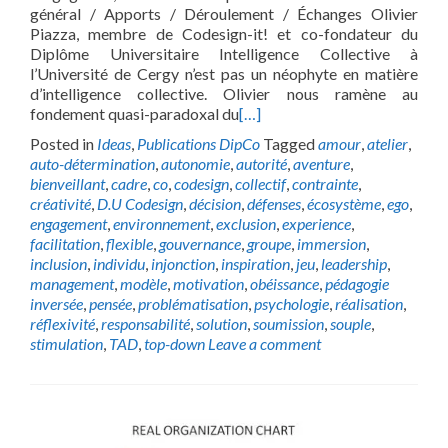
général / Apports / Déroulement / Échanges Olivier
Piazza, membre de Codesign-it! et co-fondateur du
Diplôme Universitaire Intelligence Collective à
l’Université de Cergy n’est pas un néophyte en matière
d’intelligence collective. Olivier nous ramène au
fondement quasi-paradoxal du
[…]
Posted in
Ideas
,
Publications DipCo
Tagged
amour
,
atelier
,
auto-détermination
,
autonomie
,
autorité
,
aventure
,
bienveillant
,
cadre
,
co
,
codesign
,
collectif
,
contrainte
,
créativité
,
D.U Codesign
,
décision
,
défenses
,
écosystème
,
ego
,
engagement
,
environnement
,
exclusion
,
experience
,
facilitation
,
flexible
,
gouvernance
,
groupe
,
immersion
,
inclusion
,
individu
,
injonction
,
inspiration
,
jeu
,
leadership
,
management
,
modèle
,
motivation
,
obéissance
,
pédagogie
inversée
,
pensée
,
problématisation
,
psychologie
,
réalisation
,
réflexivité
,
responsabilité
,
solution
,
soumission
,
souple
,
stimulation
,
TAD
,
top-down
Leave a comment