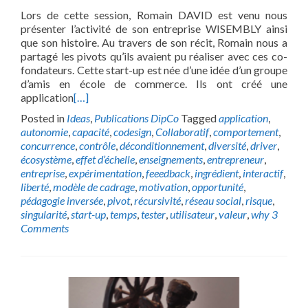
Lors de cette session, Romain DAVID est venu nous
présenter l’activité de son entreprise WISEMBLY ainsi
que son histoire. Au travers de son récit, Romain nous a
partagé les pivots qu’ils avaient pu réaliser avec ces co-
fondateurs. Cette start-up est née d’une idée d’un groupe
d’amis en école de commerce. Ils ont créé une
application
[…]
Posted in
Ideas
,
Publications DipCo
Tagged
application
,
autonomie
,
capacité
,
codesign
,
Collaboratif
,
comportement
,
concurrence
,
contrôle
,
déconditionnement
,
diversité
,
driver
,
écosystème
,
effet d’échelle
,
enseignements
,
entrepreneur
,
entreprise
,
expérimentation
,
feeedback
,
ingrédient
,
interactif
,
liberté
,
modèle de cadrage
,
motivation
,
opportunité
,
pédagogie inversée
,
pivot
,
récursivité
,
réseau social
,
risque
,
singularité
,
start-up
,
temps
,
tester
,
utilisateur
,
valeur
,
why
3
Comments