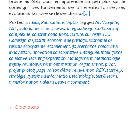
bruine au 6bis pour en apprendre un peu plus sur le
codesign : ses fondements, ses différentes formes, ses
évolutions, la richesse de ses champs
[…]
Posted in
Ideas
,
Publications DipCo
Tagged
ADN
,
agilité
,
ASE
,
autonomie
,
client
,
co-working
,
codesign
,
Collaboratif
,
complexité
,
concret
,
conditions
,
culture
,
curiosité
,
D.U
Codesign
,
dispositif
,
économie de partage
,
économie de
réseau
,
écosystème
,
étonnement
,
gouvernance
,
holacratie
,
innovation
,
innovation collaborative
,
intangible
,
intelligence
collective
,
learning expedition
,
management
,
méthodologie
,
mgtaylor
,
mouvement
,
optimisation
,
organisation
,
pivot
,
projet
,
prototypage
,
raison d'être
,
réinvention
,
REX
,
start-up
,
stratégie
,
système d'information
,
technologie
,
test & learn
,
transformation
,
valeurs
Leave a comment
Posts
←
Older posts
navigation