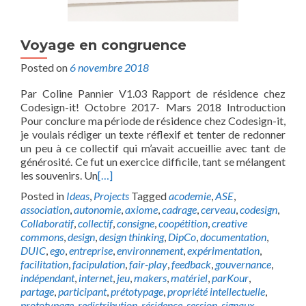
Voyage en congruence
Posted on
6 novembre 2018
Par Coline Pannier V1.03 Rapport de résidence chez
Codesign-it! Octobre 2017- Mars 2018 Introduction
Pour conclure ma période de résidence chez Codesign-it,
je voulais rédiger un texte réflexif et tenter de redonner
un peu à ce collectif qui m’avait accueillie avec tant de
générosité. Ce fut un exercice difficile, tant se mélangent
les souvenirs. Un
[…]
Posted in
Ideas
,
Projects
Tagged
acodemie
,
ASE
,
association
,
autonomie
,
axiome
,
cadrage
,
cerveau
,
codesign
,
Collaboratif
,
collectif
,
consigne
,
coopétition
,
creative
commons
,
design
,
design thinking
,
DipCo
,
documentation
,
DUIC
,
ego
,
entreprise
,
environnement
,
expérimentation
,
facilitation
,
facipulation
,
fair-play
,
feedback
,
gouvernance
,
indépendant
,
internet
,
jeu
,
makers
,
matériel
,
parKour
,
partage
,
participant
,
prétotypage
,
propriété intellectuelle
,
prototypage
,
redistribution
,
résidence
,
session
,
signaux