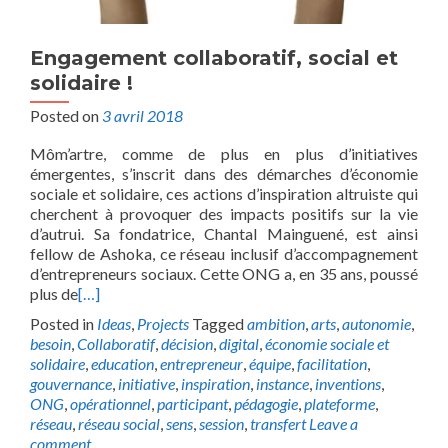
Engagement collaboratif, social et
solidaire !
Posted on
3 avril 2018
Môm’artre, comme de plus en plus d’initiatives
émergentes, s’inscrit dans des démarches d’économie
sociale et solidaire, ces actions d’inspiration altruiste qui
cherchent à provoquer des impacts positifs sur la vie
d’autrui. Sa fondatrice, Chantal Mainguené, est ainsi
fellow de Ashoka, ce réseau inclusif d’accompagnement
d’entrepreneurs sociaux. Cette ONG a, en 35 ans, poussé
plus de
[…]
Posted in
Ideas
,
Projects
Tagged
ambition
,
arts
,
autonomie
,
besoin
,
Collaboratif
,
décision
,
digital
,
économie sociale et
solidaire
,
education
,
entrepreneur
,
équipe
,
facilitation
,
gouvernance
,
initiative
,
inspiration
,
instance
,
inventions
,
ONG
,
opérationnel
,
participant
,
pédagogie
,
plateforme
,
réseau
,
réseau social
,
sens
,
session
,
transfert
Leave a
comment