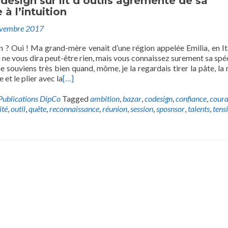
odesign sur lit d’outils agrémenté de sa
 à l’intuition
ovembre 2017
on ? Oui ! Ma grand-mère venait d’une région appelée Emilia, en Ita
 ne vous dira peut-être rien, mais vous connaissez surement sa spéci
me souviens très bien quand, môme, je la regardais tirer la pâte, la
et le plier avec la
[…]
Publications DipCo
Tagged
ambition
,
bazar
,
codesign
,
confiance
,
cour
ité
,
outil
,
quête
,
reconnaissance
,
réunion
,
session
,
sposnsor
,
talents
,
tens