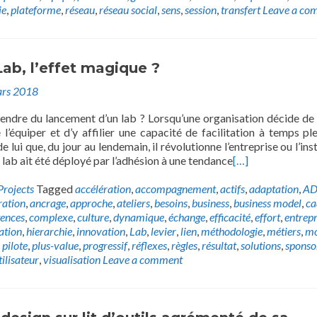
ie
,
plateforme
,
réseau
,
réseau social
,
sens
,
session
,
transfert
Leave a co
Lab, l’effet magique ?
rs 2018
endre du lancement d’un lab ? Lorsqu’une organisation décide de 
’équiper et d’y affilier une capacité de facilitation à temps plei
 lui que, du jour au lendemain, il révolutionne l’entreprise ou l’ins
lab ait été déployé par l’adhésion à une tendance
[…]
Projects
Tagged
accélération
,
accompagnement
,
actifs
,
adaptation
,
A
ration
,
ancrage
,
approche
,
ateliers
,
besoins
,
business
,
business model
,
ca
ences
,
complexe
,
culture
,
dynamique
,
échange
,
efficacité
,
effort
,
entrepr
ation
,
hierarchie
,
innovation
,
Lab
,
levier
,
lien
,
méthodologie
,
métiers
,
mo
,
pilote
,
plus-value
,
progressif
,
réflexes
,
règles
,
résultat
,
solutions
,
sponso
tilisateur
,
visualisation
Leave a comment