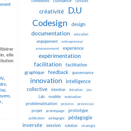
confiance
conditions
contexte
mment
D.U
créativité
Codesign
design
documentation
education
engagement
entrepreneur
experience
libérer
environnement
n, elle
expérimentation
titution
facilitation
facilitation
feedback
graphique
gouvernance
DN
,
innovation
intelligence
dre
,
collective
ise
,
intention
itération
jeu
yens
,
Lab
modèle
motivation
r
,
problématisation
process
processus
prototype
projet
prototypage
pédagogie
publication
pédagogie
inversée
session
solution
stratégie