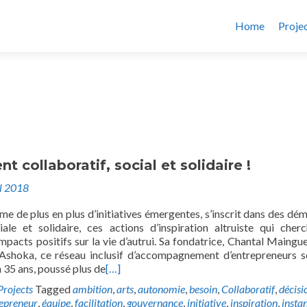
Home
Proje
 collaboratif, social et solidaire !
il 2018
e de plus en plus d’initiatives émergentes, s’inscrit dans des dé
ale et solidaire, ces actions d’inspiration altruiste qui cher
pacts positifs sur la vie d’autrui. Sa fondatrice, Chantal Maingue
 Ashoka, ce réseau inclusif d’accompagnement d’entrepreneurs s
 35 ans, poussé plus de
[…]
Projects
Tagged
ambition
,
arts
,
autonomie
,
besoin
,
Collaboratif
,
décisi
epreneur
,
équipe
,
facilitation
,
gouvernance
,
initiative
,
inspiration
,
insta