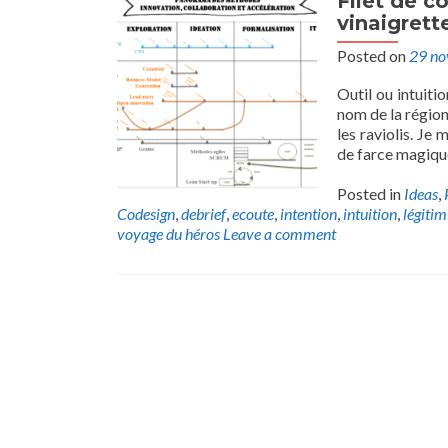
Filet de c
vinaigrette
Posted on
29 n
Outil ou intuiti
nom de la région
les raviolis. Je 
de farce magique 
Posted in
Ideas
,
Codesign
,
debrief
,
ecoute
,
intention
,
intuition
,
légitim
voyage du héros
Leave a comment
Posts
navigation