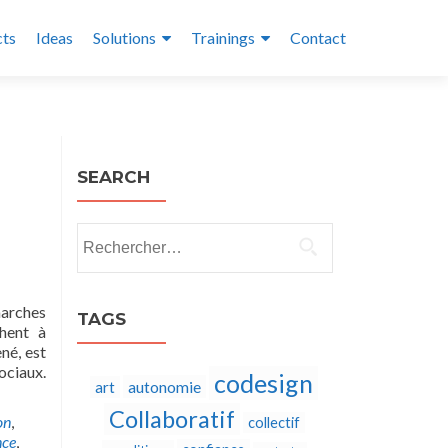
cts
Ideas
Solutions
Trainings
Contact
SEARCH
Rechercher :
marches
TAGS
chent à
né, est
ociaux.
codesign
autonomie
art
Collaboratif
on
,
collectif
nce
,