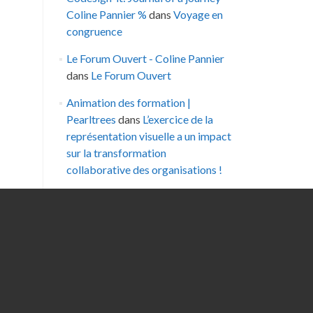
Coline Pannier %
dans
Voyage en
congruence
Le Forum Ouvert - Coline Pannier
dans
Le Forum Ouvert
Animation des formation |
Pearltrees
dans
L’exercice de la
représentation visuelle a un impact
sur la transformation
collaborative des organisations !