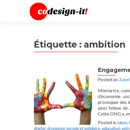
Étiquette :
ambition
Engagement
Posted on
3 avr
Môm’artre, comm
d’économie soci
provoquer des im
ainsi fellow de
Cette ONG a, en
Posted in
Ideas
,
digital
,
économie sociale et solidaire
,
education
,
entr