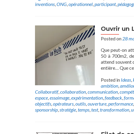
inventions
,
ONG
,
opérationnel
,
participant
,
pédagog
Ouvrir un 
Posted on
28 ma
Que peut-on att
50 à 700m2, de l
attend souvent de
entière… Que ce 
Posted in
Ideas
,
ambition
,
amélio
Collaboratif
,
collaboration
,
communication
,
compét
espace
,
essaimage
,
expérimentation
,
feedback
,
form
objectifs
,
opérateurs
,
outils
,
ouverture
,
performance
sponsorship
,
stratégie
,
temps
,
test
,
transformation
,
u