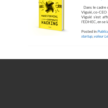
Dans le cadre d
Viguié, co-CEO 
Viguié s’est af
l’EDHEC, en se l
Posted in
Public
startup
,
valeur
L
Posts
navigation