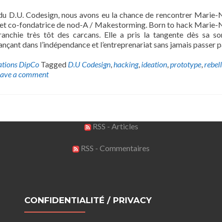
u D.U. Codesign, nous avons eu la chance de rencontrer Marie-
et co-fondatrice de nod-A / Makestorming. Born to hack Marie-
franchie très tôt des carcans. Elle a pris la tangente dès sa so
ançant dans l’indépendance et l’entreprenariat sans jamais passer p
ations DipCo
Tagged
D.U Codesign
,
hacking
,
ideation
,
prototype
,
rebel
eave a comment
RSS - Articles
RSS - Commentaires
CONFIDENTIALITÉ / PRIVACY