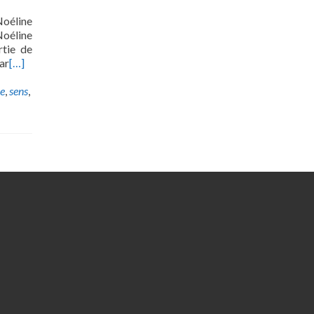
Noéline
Noéline
rtie de
ar
[…]
le
,
sens
,