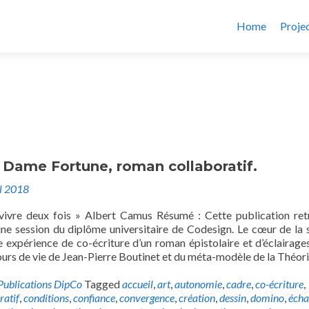
Home
Proje
 Dame Fortune, roman collaboratif.
il 2018
vivre deux fois » Albert Camus Résumé : Cette publication ret
ne session du diplôme universitaire de Codesign. Le cœur de la 
ne expérience de co-écriture d’un roman épistolaire et d’éclairages
urs de vie de Jean-Pierre Boutinet et du méta-modèle de la Théor
Publications DipCo
Tagged
accueil
,
art
,
autonomie
,
cadre
,
co-écriture
,
ratif
,
conditions
,
confiance
,
convergence
,
création
,
dessin
,
domino
,
écha