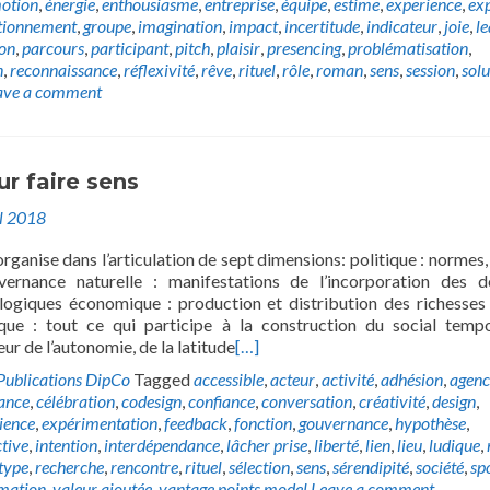
otion
,
énergie
,
enthousiasme
,
entreprise
,
équipe
,
estime
,
experience
,
exp
tionnement
,
groupe
,
imagination
,
impact
,
incertitude
,
indicateur
,
joie
,
l
ion
,
parcours
,
participant
,
pitch
,
plaisir
,
presencing
,
problématisation
,
n
,
reconnaissance
,
réflexivité
,
rêve
,
rituel
,
rôle
,
roman
,
sens
,
session
,
solu
ave a comment
ur faire sens
il 2018
organise dans l’articulation de sept dimensions: politique : normes, 
uvernance naturelle : manifestations de l’incorporation des 
logiques économique : production et distribution des richesses
que : tout ce qui participe à la construction du social tempo
leur de l’autonomie, de la latitude
[…]
Publications DipCo
Tagged
accessible
,
acteur
,
activité
,
adhésion
,
agen
lance
,
célébration
,
codesign
,
confiance
,
conversation
,
créativité
,
design
,
ience
,
expérimentation
,
feedback
,
fonction
,
gouvernance
,
hypothèse
,
ctive
,
intention
,
interdépendance
,
lâcher prise
,
liberté
,
lien
,
lieu
,
ludique
,
type
,
recherche
,
rencontre
,
rituel
,
sélection
,
sens
,
sérendipité
,
société
,
sp
mation
,
valeur ajoutée
,
vantage points model
Leave a comment