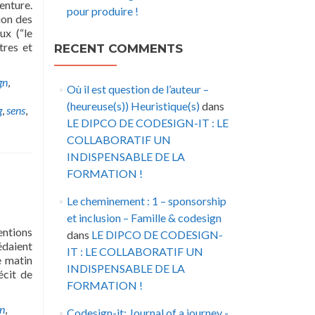
enture.
pour produire !
ion des
ux (“le
tres et
RECENT COMMENTS
gn
,
Où il est question de l’auteur –
(heureuse(s)) Heuristique(s)
dans
g
,
sens
,
LE DIPCO DE CODESIGN-IT : LE
COLLABORATIF UN
INDISPENSABLE DE LA
FORMATION !
Le cheminement : 1 – sponsorship
et inclusion – Famille & codesign
entions
dans
LE DIPCO DE CODESIGN-
édaient
IT : LE COLLABORATIF UN
e matin
INDISPENSABLE DE LA
écit de
FORMATION !
n
,
Codesign-it: Journal of a journey -