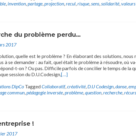
ble
,
invention
,
partage
,
projection
,
recul
,
risque
,
sens
,
solidarité
,
valeurs
erche du problème perdu…
rs 2017
lution, quelle est le problème ? En élaborant des solutions, nous 
s à se demander : au fait, quel était le problème à résoudre, où va-
répond-t-on ? Ou pas. Difficile parfois de concilier le temps de la q
haque session du D.U.Codesign,
[…]
ations DipCo
Tagged
Collaboratif
,
créativité
,
D.U Codesign
,
danse
,
emp
uage commun
,
pédagogie inversée
,
problème
,
question
,
recherche
,
récurs
ntreprise !
vier 2017