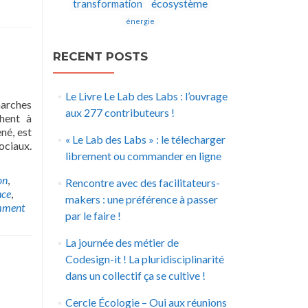
écosystème
transformation
énergie
RECENT POSTS
Le Livre Le Lab des Labs : l’ouvrage
marches
aux 277 contributeurs !
chent à
né, est
« Le Lab des Labs » : le télecharger
ociaux.
librement ou commander en ligne
on
,
Rencontre avec des facilitateurs-
nce
,
makers : une préférence à passer
mment
par le faire !
La journée des métier de
Codesign-it ! La pluridisciplinarité
dans un collectif ça se cultive !
Cercle Écologie – Oui aux réunions