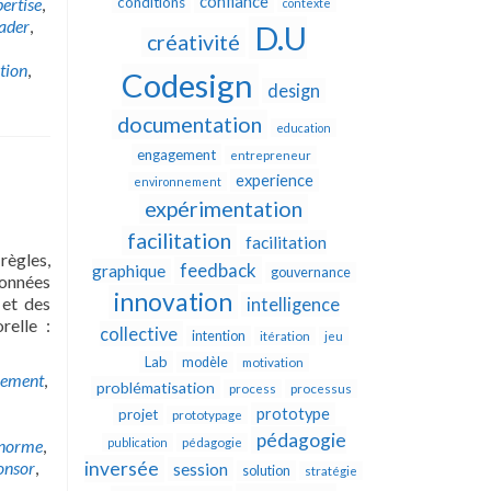
confiance
ertise
,
conditions
contexte
eader
,
D.U
créativité
tion
,
Codesign
design
documentation
education
engagement
entrepreneur
experience
environnement
expérimentation
facilitation
facilitation
règles,
feedback
graphique
gouvernance
données
innovation
 et des
intelligence
relle :
collective
intention
itération
jeu
Lab
modèle
motivation
cement
,
problématisation
process
processus
prototype
projet
prototypage
pédagogie
norme
,
publication
pédagogie
onsor
,
inversée
session
solution
stratégie