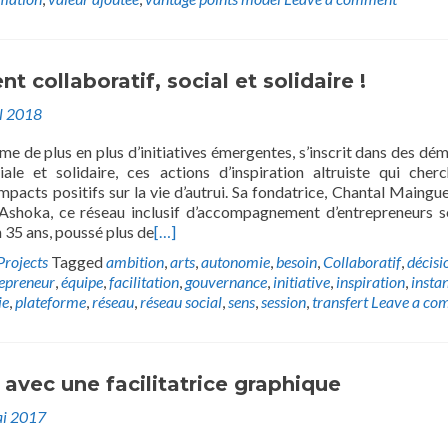
 collaboratif, social et solidaire !
il 2018
e de plus en plus d’initiatives émergentes, s’inscrit dans des dé
ale et solidaire, ces actions d’inspiration altruiste qui cher
pacts positifs sur la vie d’autrui. Sa fondatrice, Chantal Maingue
 Ashoka, ce réseau inclusif d’accompagnement d’entrepreneurs s
 35 ans, poussé plus de
[…]
Projects
Tagged
ambition
,
arts
,
autonomie
,
besoin
,
Collaboratif
,
décisi
epreneur
,
équipe
,
facilitation
,
gouvernance
,
initiative
,
inspiration
,
insta
ie
,
plateforme
,
réseau
,
réseau social
,
sens
,
session
,
transfert
Leave a co
avec une facilitatrice graphique
i 2017