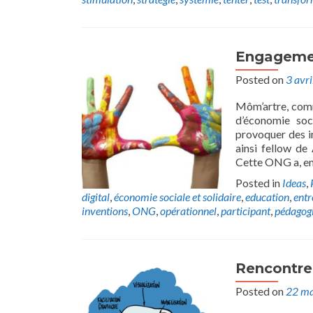
Engagement
Posted on
3 avr
Môm’artre, comm
d’économie soci
provoquer des im
ainsi fellow de
Cette ONG a, en
Posted in
Ideas
,
digital
,
économie sociale et solidaire
,
education
,
entr
inventions
,
ONG
,
opérationnel
,
participant
,
pédagog
Rencontre 
Posted on
22 ma