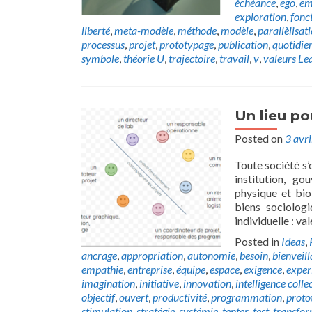
échéance
,
ego
,
em
exploration
,
fonc
liberté
,
meta-modèle
,
méthode
,
modèle
,
parallèlisat
processus
,
projet
,
prototypage
,
publication
,
quotidie
symbole
,
théorie U
,
trajectoire
,
travail
,
v
,
valeurs
Le
Un lieu po
Posted on
3 avr
Toute société s’
institution, go
physique et bio
biens sociologi
individuelle : va
Posted in
Ideas
,
ancrage
,
appropriation
,
autonomie
,
besoin
,
bienveil
empathie
,
entreprise
,
équipe
,
espace
,
exigence
,
exper
imagination
,
initiative
,
innovation
,
intelligence colle
objectif
,
ouvert
,
productivité
,
programmation
,
proto
stimulation
,
stratégie
,
systémie
,
tenter
,
test
,
transfor