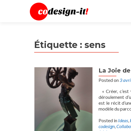
Étiquette :
sens
La Joie de
Posted on
3 avr
« Créer, c’est 
déroulement d’u
est le récit d’u
modèle du parco
Posted in
Ideas
,
codesign
,
Collabo