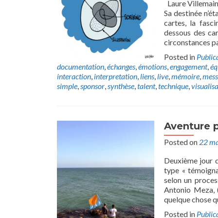
Laure Villemain
Sa destinée n’ét
cartes, la fasc
dessous des car
circonstances pa
Posted in
Public
documentation
,
échanges
,
émotions
,
engagement
,
éq
interaction
,
interpretation
,
liens
,
live
,
mémoire
,
mess
simple
,
sponsor
,
synthèse
,
talent
,
technique
,
visualis
Aventure 
Posted on
22 ma
Deuxième jour d
type « témoigna
selon un proces
Antonio Meza, (s
quelque chose q
Posted in
Public