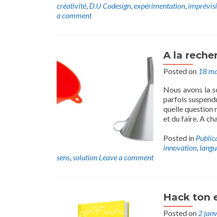
créativité
,
D.U Codesign
,
expérimentation
,
imprévisi
a comment
A la rech
Posted on
18 ma
Nous avons la so
parfois suspendu
quelle question 
et du faire. A c
Posted in
Public
innovation
,
lang
sens
,
solution
Leave a comment
Hack ton e
Posted on
2 jan