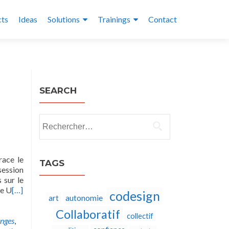
cts
Ideas
Solutions
Trainings
Contact
SEARCH
Rechercher :
race le
TAGS
session
 sur le
ie U
[…]
codesign
autonomie
art
Collaboratif
collectif
nges
,