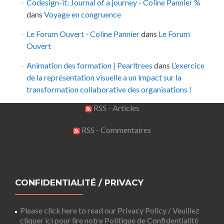
Codesign-it: Journal of a journey - Coline Pannier %
dans
Voyage en congruence
Le Forum Ouvert - Coline Pannier
dans
Le Forum
Ouvert
Animation des formation | Pearltrees
dans
L’exercice
de la représentation visuelle a un impact sur la
transformation collaborative des organisations !
RSS - Articles
RSS - Commentaires
CONFIDENTIALITÉ / PRIVACY
Please click here to read our Privacy Policy / Veuillez
cliquer ici pour lire notre Politique de Confidentialité