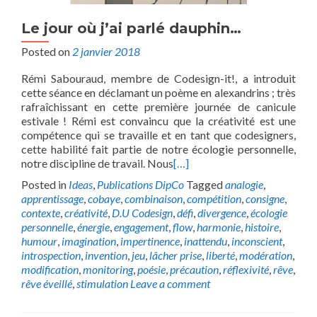
Le jour où j’ai parlé dauphin…
Posted on
2 janvier 2018
Rémi Sabouraud, membre de Codesign-it!, a introduit
cette séance en déclamant un poème en alexandrins ; très
rafraîchissant en cette première journée de canicule
estivale ! Rémi est convaincu que la créativité est une
compétence qui se travaille et en tant que codesigners,
cette habilité fait partie de notre écologie personnelle,
notre discipline de travail. Nous
[…]
Posted in
Ideas
,
Publications DipCo
Tagged
analogie
,
apprentissage
,
cobaye
,
combinaison
,
compétition
,
consigne
,
contexte
,
créativité
,
D.U Codesign
,
défi
,
divergence
,
écologie
personnelle
,
énergie
,
engagement
,
flow
,
harmonie
,
histoire
,
humour
,
imagination
,
impertinence
,
inattendu
,
inconscient
,
introspection
,
invention
,
jeu
,
lâcher prise
,
liberté
,
modération
,
modification
,
monitoring
,
poésie
,
précaution
,
réflexivité
,
rêve
,
rêve éveillé
,
stimulation
Leave a comment