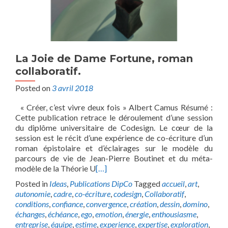
La Joie de Dame Fortune, roman
collaboratif.
Posted on
3 avril 2018
« Créer, c’est vivre deux fois » Albert Camus Résumé :
Cette publication retrace le déroulement d’une session
du diplôme universitaire de Codesign. Le cœur de la
session est le récit d’une expérience de co-écriture d’un
roman épistolaire et d’éclairages sur le modèle du
parcours de vie de Jean-Pierre Boutinet et du méta-
modèle de la Théorie U
[…]
Posted in
Ideas
,
Publications DipCo
Tagged
accueil
,
art
,
autonomie
,
cadre
,
co-écriture
,
codesign
,
Collaboratif
,
conditions
,
confiance
,
convergence
,
création
,
dessin
,
domino
,
échanges
,
échéance
,
ego
,
emotion
,
énergie
,
enthousiasme
,
entreprise
,
équipe
,
estime
,
experience
,
expertise
,
exploration
,