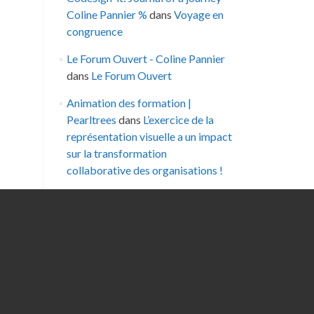
Coline Pannier %
dans
Voyage en
congruence
Le Forum Ouvert - Coline Pannier
dans
Le Forum Ouvert
Animation des formation |
Pearltrees
dans
L’exercice de la
représentation visuelle a un impact
sur la transformation
collaborative des organisations !