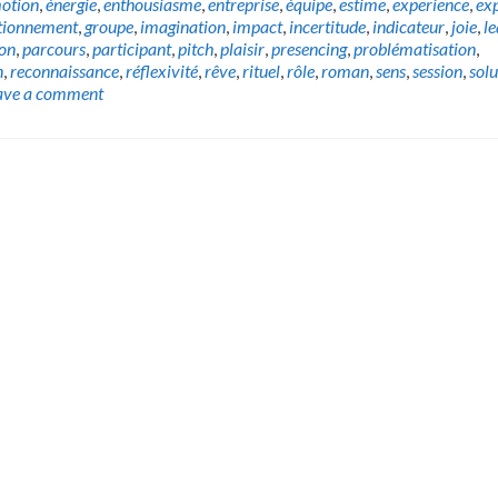
otion
,
énergie
,
enthousiasme
,
entreprise
,
équipe
,
estime
,
experience
,
exp
tionnement
,
groupe
,
imagination
,
impact
,
incertitude
,
indicateur
,
joie
,
l
ion
,
parcours
,
participant
,
pitch
,
plaisir
,
presencing
,
problématisation
,
n
,
reconnaissance
,
réflexivité
,
rêve
,
rituel
,
rôle
,
roman
,
sens
,
session
,
solu
ave a comment