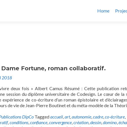
Home
Proje
 Dame Fortune, roman collaboratif.
il 2018
vivre deux fois » Albert Camus Résumé : Cette publication ret
ne session du diplôme universitaire de Codesign. Le cœur de la 
ne expérience de co-écriture d’un roman épistolaire et d’éclairages
urs de vie de Jean-Pierre Boutinet et du méta-modèle de la Théor
Publications DipCo
Tagged
accueil
,
art
,
autonomie
,
cadre
,
co-écriture
,
ratif
,
conditions
,
confiance
,
convergence
,
création
,
dessin
,
domino
,
écha