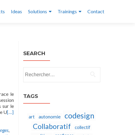
cts
Ideas
Solutions
Trainings
Contact
SEARCH
Rechercher :
race le
TAGS
session
 sur le
ie U
[…]
codesign
autonomie
art
Collaboratif
collectif
nges
,