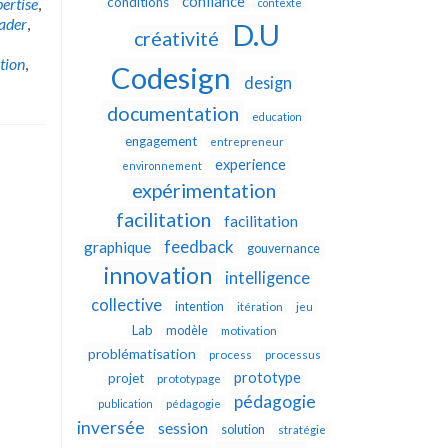
confiance
ertise
,
conditions
contexte
eader
,
D.U
créativité
tion
,
Codesign
design
documentation
education
engagement
entrepreneur
experience
environnement
expérimentation
facilitation
facilitation
feedback
graphique
gouvernance
innovation
intelligence
collective
intention
itération
jeu
Lab
modèle
motivation
problématisation
process
processus
prototype
projet
prototypage
pédagogie
publication
pédagogie
inversée
session
solution
stratégie