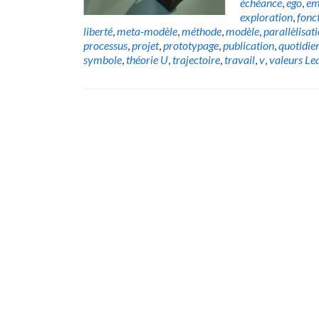
échéance
,
ego
,
em
exploration
,
fonc
liberté
,
meta-modèle
,
méthode
,
modèle
,
parallèlisat
processus
,
projet
,
prototypage
,
publication
,
quotidie
symbole
,
théorie U
,
trajectoire
,
travail
,
v
,
valeurs
Le
Posts
navigation