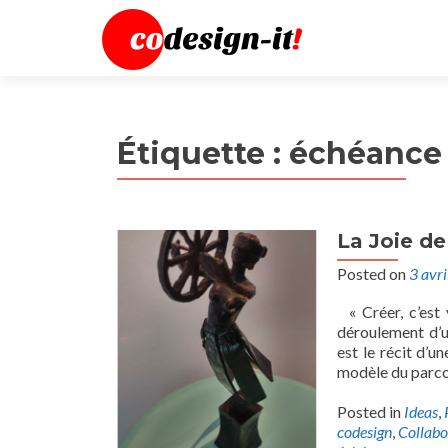
Étiquette :
échéance
La Joie de
Posted on
3 avr
« Créer, c’est 
déroulement d’u
est le récit d’u
modèle du parco
Posted in
Ideas
,
codesign
,
Collabo