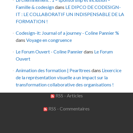
Famille & codesign
dans
LE DIPCO DE CODESIGN-
IT : LE COLLABORATIF UN INDISPENSABLE DE LA
FORMATION !
Codesign-it: Journal of a journey - Coline Pannier %
dans
Voyage en congruence
Le Forum Ouvert - Coline Pannier
dans
Le Forum
Ouvert
Animation des formation | Pearltrees
dans
L’exercice
de la représentation visuelle a un impact sur la
transformation collaborative des organisations !
RSS - Articles
RSS - Commentaires