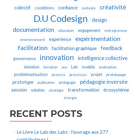
créativité
collectif
confiance
conditions
contexte
D.U Codesign
design
documentation
engagement
education
entrepreneur
expérimentation
experience
environnement
facilitation
feedback
facilitation graphique
innovation
intelligence collective
gouvernance
Lab
intention
modèle
itération
jeu
motivation
problématisation
projet
process
processus
prototypage
pédagogie inversée
prototype
publication
pédagogie
écosystème
session
transformation
solution
stratégie
énergie
RECENT POSTS
Le Livre Le Lab des Labs : l’ouvrage aux 277
contributeurs !