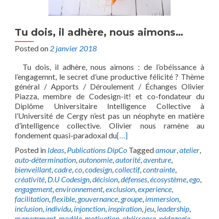
Tu dois, il adhère, nous aimons…
Posted on
2 janvier 2018
Tu dois, il adhère, nous aimons : de l’obéissance à
l’engagemnt, le secret d’une productive félicité ? Thème
général / Apports / Déroulement / Échanges Olivier
Piazza, membre de Codesign-it! et co-fondateur du
Diplôme Universitaire Intelligence Collective à
l’Université de Cergy n’est pas un néophyte en matière
d’intelligence collective. Olivier nous ramène au
fondement quasi-paradoxal du
[…]
Posted in
Ideas
,
Publications DipCo
Tagged
amour
,
atelier
,
auto-détermination
,
autonomie
,
autorité
,
aventure
,
bienveillant
,
cadre
,
co
,
codesign
,
collectif
,
contrainte
,
créativité
,
D.U Codesign
,
décision
,
défenses
,
écosystème
,
ego
,
engagement
,
environnement
,
exclusion
,
experience
,
facilitation
,
flexible
,
gouvernance
,
groupe
,
immersion
,
inclusion
,
individu
,
injonction
,
inspiration
,
jeu
,
leadership
,
management
,
modèle
,
motivation
,
obéissance
,
pédagogie