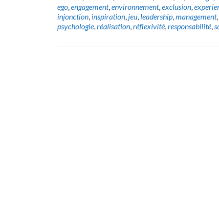
ego
,
engagement
,
environnement
,
exclusion
,
experie
injonction
,
inspiration
,
jeu
,
leadership
,
management
psychologie
,
réalisation
,
réflexivité
,
responsabilité
,
s
Posts
navigation