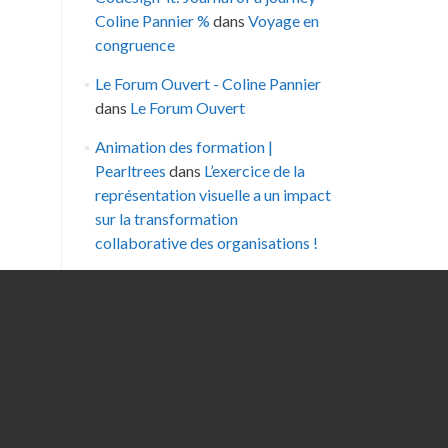
Coline Pannier %
dans
Voyage en
congruence
Le Forum Ouvert - Coline Pannier
dans
Le Forum Ouvert
Animation des formation |
Pearltrees
dans
L’exercice de la
représentation visuelle a un impact
sur la transformation
collaborative des organisations !