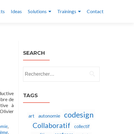
cts
Ideas
Solutions
Trainings
Contact
SEARCH
Rechercher :
ductive
TAGS
mbre de
ctive à
Olivier
codesign
autonomie
art
Collaboratif
omie
,
collectif
tème
,