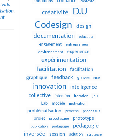
confiance
conditions
contexte
dividu
,
D.U
isation
,
créativité
nt
Codesign
design
documentation
education
engagement
entrepreneur
experience
environnement
expérimentation
facilitation
facilitation
feedback
graphique
gouvernance
innovation
intelligence
collective
intention
itération
jeu
Lab
modèle
motivation
problématisation
process
processus
prototype
projet
prototypage
pédagogie
publication
pédagogie
inversée
session
solution
stratégie