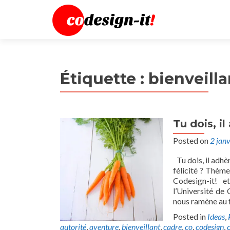
Étiquette :
bienveilla
Tu dois, i
Posted on
2 jan
Tu dois, il adhè
félicité ? Thèm
Codesign-it! e
l’Université de 
nous ramène au 
Posted in
Ideas
,
autorité
,
aventure
,
bienveillant
,
cadre
,
co
,
codesign
,
c