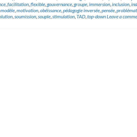
nce
,
facilitation
,
flexible
,
gouvernance
,
groupe
,
immersion
,
inclusion
,
in
,
modèle
,
motivation
,
obéissance
,
pédagogie inversée
,
pensée
,
problémat
olution
,
soumission
,
souple
,
stimulation
,
TAD
,
top-down
Leave a comme