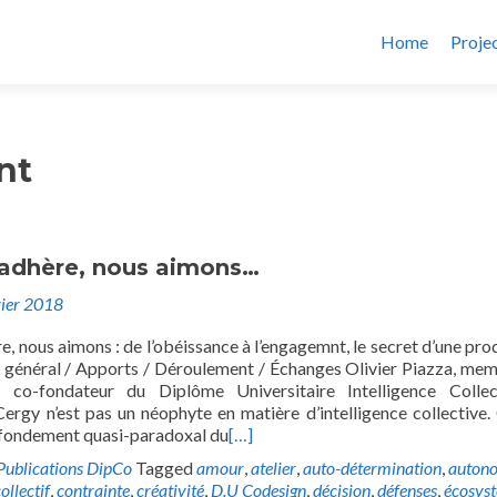
Home
Proje
nt
l adhère, nous aimons…
vier 2018
re, nous aimons : de l’obéissance à l’engagemnt, le secret d’une pro
e général / Apports / Déroulement / Échanges Olivier Piazza, me
t co-fondateur du Diplôme Universitaire Intelligence Colle
Cergy n’est pas un néophyte en matière d’intelligence collective. 
fondement quasi-paradoxal du
[…]
Publications DipCo
Tagged
amour
,
atelier
,
auto-détermination
,
auton
ollectif
,
contrainte
,
créativité
,
D.U Codesign
,
décision
,
défenses
,
écosys