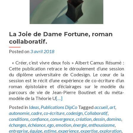
La Joie de Dame Fortune, roman
collaboratif.
Posted on
3 avril 2018
« Créer, c’est vivre deux fois » Albert Camus Résumé :
Cette publication retrace le déroulement d’une session
du diplôme universitaire de Codesign. Le cœur de la
session est le récit d’une expérience de co-écriture d’un
roman épistolaire et d’éclairages sur le modèle du
parcours de vie de Jean-Pierre Boutinet et du méta-
modèle de la Théorie U
[…]
Posted in
Ideas
,
Publications DipCo
Tagged
accueil
,
art
,
autonomie
,
cadre
,
co-écriture
,
codesign
,
Collaboratif
,
conditions
,
confiance
,
convergence
,
création
,
dessin
,
domino
,
échanges
,
échéance
,
ego
,
emotion
,
énergie
,
enthousiasme
,
entreprise
,
équipe
,
estime
,
experience
,
expertise
,
exploration
,