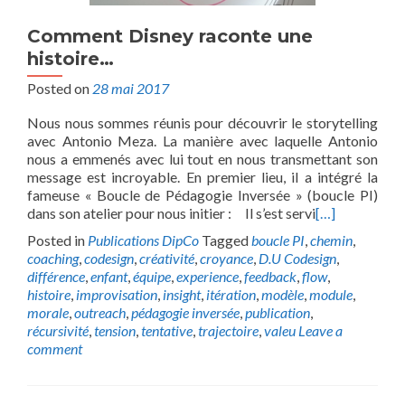
Comment Disney raconte une
histoire…
Posted on
28 mai 2017
Nous nous sommes réunis pour découvrir le storytelling
avec Antonio Meza. La manière avec laquelle Antonio
nous a emmenés avec lui tout en nous transmettant son
message est incroyable. En premier lieu, il a intégré la
fameuse « Boucle de Pédagogie Inversée » (boucle PI)
dans son atelier pour nous initier : Il s’est servi
[…]
Posted in
Publications DipCo
Tagged
boucle PI
,
chemin
,
coaching
,
codesign
,
créativité
,
croyance
,
D.U Codesign
,
différence
,
enfant
,
équipe
,
experience
,
feedback
,
flow
,
histoire
,
improvisation
,
insight
,
itération
,
modèle
,
module
,
morale
,
outreach
,
pédagogie inversée
,
publication
,
récursivité
,
tension
,
tentative
,
trajectoire
,
valeu
Leave a
comment