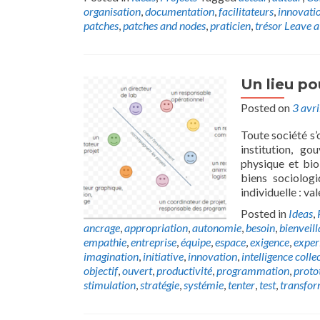
organisation
,
documentation
,
facilitateurs
,
innovati
patches
,
patches and nodes
,
praticien
,
trésor
Leave 
Un lieu po
Posted on
3 avr
Toute société s’
institution, go
physique et bio
biens sociologi
individuelle : va
Posted in
Ideas
,
ancrage
,
appropriation
,
autonomie
,
besoin
,
bienveil
empathie
,
entreprise
,
équipe
,
espace
,
exigence
,
exper
imagination
,
initiative
,
innovation
,
intelligence colle
objectif
,
ouvert
,
productivité
,
programmation
,
proto
stimulation
,
stratégie
,
systémie
,
tenter
,
test
,
transfor