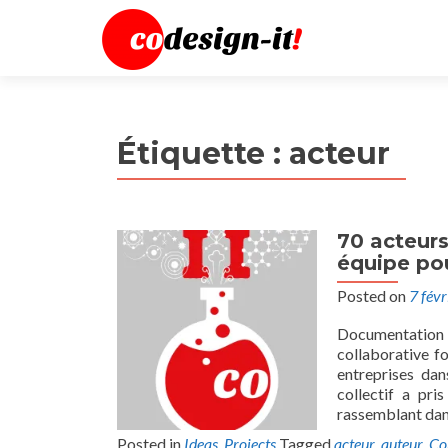
Étiquette :
acteur
70 acteurs
équipe po
Posted on
7 fév
Documentation 
collaborative f
entreprises dan
collectif a pris
rassemblant dans
Posted in
Ideas
,
Projects
Tagged
acteur
,
auteur
,
C