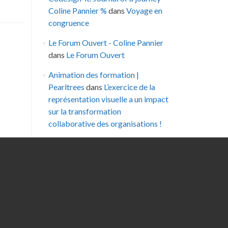
Coline Pannier %
dans
Voyage en
congruence
Le Forum Ouvert - Coline Pannier
dans
Le Forum Ouvert
Animation des formation |
Pearltrees
dans
L’exercice de la
représentation visuelle a un impact
sur la transformation
collaborative des organisations !