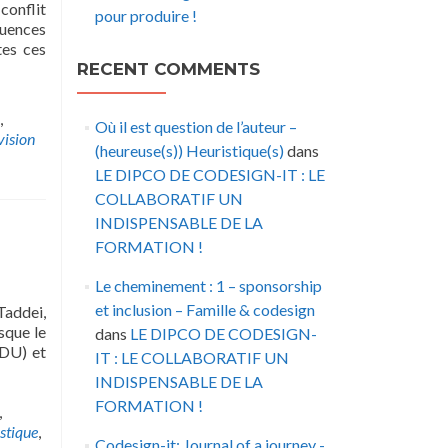
conflit
pour produire !
quences
tes ces
RECENT COMMENTS
,
Où il est question de l’auteur –
vision
(heureuse(s)) Heuristique(s)
dans
LE DIPCO DE CODESIGN-IT : LE
COLLABORATIF UN
INDISPENSABLE DE LA
FORMATION !
Le cheminement : 1 – sponsorship
et inclusion – Famille & codesign
Taddei,
sque le
dans
LE DIPCO DE CODESIGN-
 DU) et
IT : LE COLLABORATIF UN
INDISPENSABLE DE LA
FORMATION !
,
istique
,
Codesign-it: Journal of a journey -