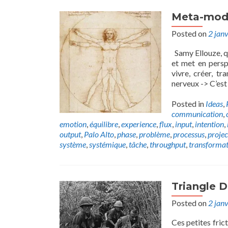
Meta-modè
Posted on
2 jan
Samy Ellouze, qu
et met en persp
vivre, créer, 
nerveux -> C’est 
Posted in
Ideas
,
communication
,
emotion
,
équilibre
,
experience
,
flux
,
input
,
intention
,
output
,
Palo Alto
,
phase
,
problème
,
processus
,
projec
système
,
systémique
,
tâche
,
throughput
,
transformat
Triangle 
Posted on
2 jan
Ces petites fric