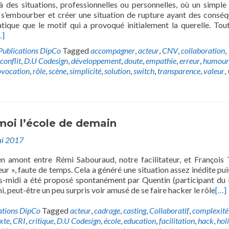
à des situations, professionnelles ou personnelles, où un simple 
 s’embourber et créer une situation de rupture ayant des consé
tique que le motif qui a provoqué initialement la querelle. Tou
…]
Publications DipCo
Tagged
accompagner
,
acteur
,
CNV
,
collaboration
,
conflit
,
D.U Codesign
,
développement
,
doute
,
empathie
,
erreur
,
humour
ovocation
,
rôle
,
scène
,
simplicité
,
solution
,
switch
,
transparence
,
valeur
,
moi l’école de demain
i 2017
n amont entre Rémi Sabouraud, notre facilitateur, et François 
eur », faute de temps. Cela a généré une situation assez inédite pui
ès-midi a été proposé spontanément par Quentin (participant du
, peut-être un peu surpris voir amusé de se faire hacker le rôle
[…]
ations DipCo
Tagged
acteur
,
cadrage
,
casting
,
Collaboratif
,
complexité
xte
,
CRI
,
critique
,
D.U Codesign
,
école
,
education
,
facilitation
,
hack
,
hol