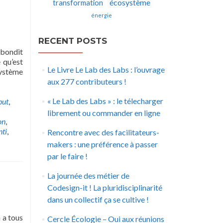
écosystème
transformation
énergie
RECENT POSTS
ebondit
 qu’est
Le Livre Le Lab des Labs : l’ouvrage
Système
aux 277 contributeurs !
« Le Lab des Labs » : le télecharger
but
,
librement ou commander en ligne
on
,
nti
,
Rencontre avec des facilitateurs-
makers : une préférence à passer
par le faire !
La journée des métier de
Codesign-it ! La pluridisciplinarité
dans un collectif ça se cultive !
 a tous
Cercle Écologie – Oui aux réunions