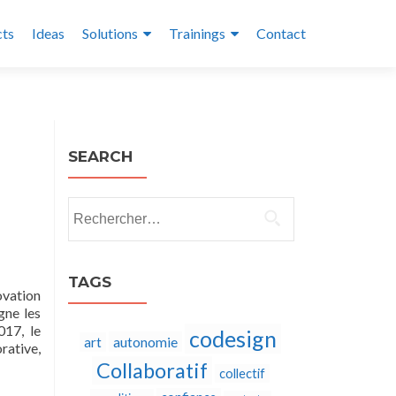
cts
Ideas
Solutions
Trainings
Contact
SEARCH
Rechercher :
TAGS
ovation
gne les
017, le
codesign
autonomie
art
rative,
Collaboratif
collectif