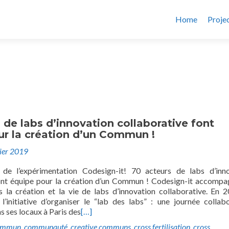
Home
Proje
 de labs d’innovation collaborative font
ur la création d’un Commun !
rier 2019
de l’expérimentation Codesign-it! 70 acteurs de labs d’inn
ont équipe pour la création d’un Commun ! Codesign-it accompa
s la création et la vie de labs d’innovation collaborative. En 2
 l’initiative d’organiser le “lab des labs” : une journée collabo
 ses locaux à Paris des
[…]
ommun
,
communauté
,
creative communs
,
cross fertilisation
,
cross