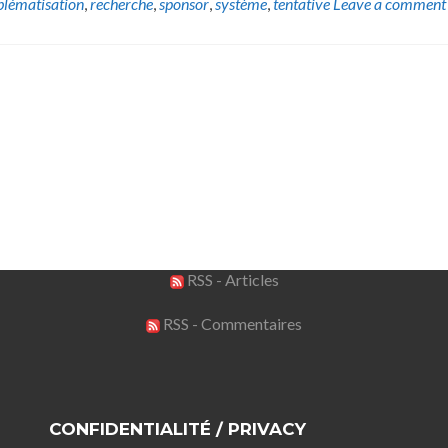
blématisation
,
recherche
,
sponsor
,
système
,
tentative
Leave a comment
RSS - Articles
RSS - Commentaires
CONFIDENTIALITÉ / PRIVACY