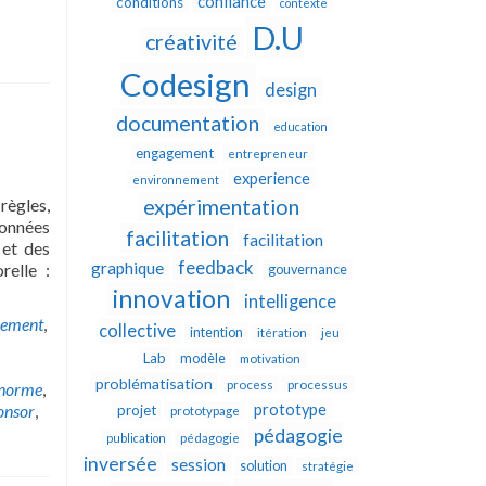
confiance
conditions
contexte
D.U
créativité
Codesign
design
documentation
education
engagement
entrepreneur
experience
environnement
règles,
expérimentation
données
facilitation
facilitation
 et des
feedback
graphique
relle :
gouvernance
innovation
intelligence
cement
,
collective
intention
itération
jeu
Lab
modèle
motivation
problématisation
process
processus
norme
,
onsor
,
prototype
projet
prototypage
pédagogie
publication
pédagogie
inversée
session
solution
stratégie