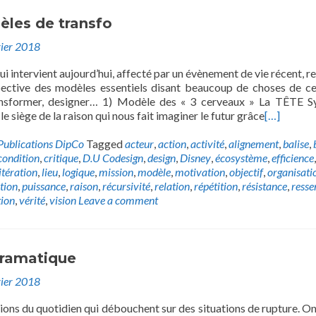
les de transfo
vier 2018
i intervient aujourd’hui, affecté par un évènement de vie récent, r
ective des modèles essentiels disant beaucoup de choses de ce
transformer, designer… 1) Modèle des « 3 cerveaux » La TÊTE 
le siège de la raison qui nous fait imaginer le futur grâce
[…]
Publications DipCo
Tagged
acteur
,
action
,
activité
,
alignement
,
balise
,
condition
,
critique
,
D.U Codesign
,
design
,
Disney
,
écosystème
,
efficience
,
itération
,
lieu
,
logique
,
mission
,
modèle
,
motivation
,
objectif
,
organisati
tion
,
puissance
,
raison
,
récursivité
,
relation
,
répétition
,
résistance
,
resse
ion
,
vérité
,
vision
Leave a comment
Dramatique
vier 2018
tions du quotidien qui débouchent sur des situations de rupture. On