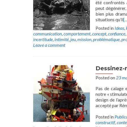
été confrontés 
peut dégénérer,
bien plus drama
situations qu’il
[
Posted in
Ideas
,
communication
,
comportement
,
concept
,
confiance
,
incertitude
,
intimité
,
jeu
,
mission
,
problématique
,
pr
Leave a comment
Dessinez-
Posted on
23 ma
Pas de calage e
notre « stimulat
design de l’apr
accepté par Rémi
Posted in
Public
constructif
,
conte