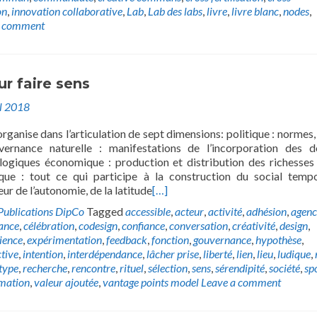
on
,
innovation collaborative
,
Lab
,
Lab des labs
,
livre
,
livre blanc
,
nodes
,
a comment
ur faire sens
il 2018
organise dans l’articulation de sept dimensions: politique : normes, 
uvernance naturelle : manifestations de l’incorporation des 
logiques économique : production et distribution des richesses
que : tout ce qui participe à la construction du social tempo
leur de l’autonomie, de la latitude
[…]
Publications DipCo
Tagged
accessible
,
acteur
,
activité
,
adhésion
,
agen
lance
,
célébration
,
codesign
,
confiance
,
conversation
,
créativité
,
design
,
ience
,
expérimentation
,
feedback
,
fonction
,
gouvernance
,
hypothèse
,
ctive
,
intention
,
interdépendance
,
lâcher prise
,
liberté
,
lien
,
lieu
,
ludique
,
type
,
recherche
,
rencontre
,
rituel
,
sélection
,
sens
,
sérendipité
,
société
,
sp
mation
,
valeur ajoutée
,
vantage points model
Leave a comment