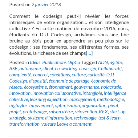
Posted on
2 janvier 2018
Comment le codesign peut-il révéler les forces
intrinsèques de votre organisation… et son intelligence
collective ? En cette matinée de novembre 2016, nous,
étudiants du D.U Codesign, arrivâmes sous une fine
bruine au 6bis pour en apprendre un peu plus sur le
codesign : ses fondements, ses différentes formes, ses
évolutions, la richesse de ses champs
[…]
Posted in
Ideas
,
Publications DipCo
Tagged
ADN
,
agilité
,
ASE
,
autonomie
,
client
,
co-working
,
codesign
,
Collaboratif
,
complexité
,
concret
,
conditions
,
culture
,
curiosité
,
D.U
Codesign
,
dispositif
,
économie de partage
,
économie de
réseau
,
écosystème
,
étonnement
,
gouvernance
,
holacratie
,
innovation
,
innovation collaborative
,
intangible
,
intelligence
collective
,
learning expedition
,
management
,
méthodologie
,
mgtaylor
,
mouvement
,
optimisation
,
organisation
,
pivot
,
projet
,
prototypage
,
raison d'être
,
réinvention
,
REX
,
start-up
,
stratégie
,
système d'information
,
technologie
,
test & learn
,
transformation
,
valeurs
Leave a comment