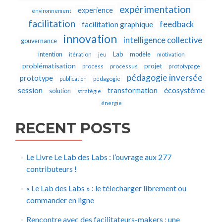
expérimentation
experience
environnement
facilitation
feedback
facilitation graphique
innovation
intelligence collective
gouvernance
Lab
intention
modèle
itération
jeu
motivation
problématisation
projet
process
processus
prototypage
pédagogie inversée
prototype
publication
pédagogie
écosystème
session
transformation
solution
stratégie
énergie
RECENT POSTS
Le Livre Le Lab des Labs : l’ouvrage aux 277
contributeurs !
« Le Lab des Labs » : le télecharger librement ou
commander en ligne
Rencontre avec des facilitateurs-makers : une