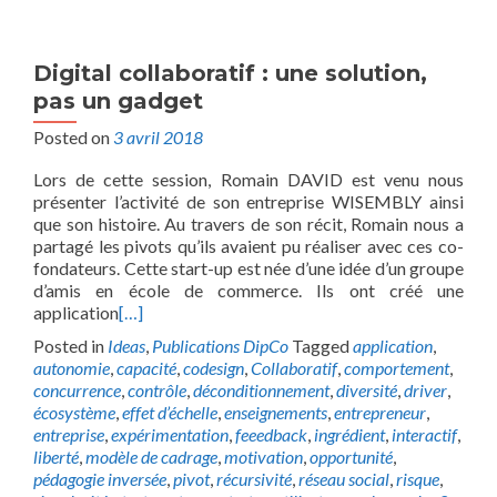
Digital collaboratif : une solution,
pas un gadget
Posted on
3 avril 2018
Lors de cette session, Romain DAVID est venu nous
présenter l’activité de son entreprise WISEMBLY ainsi
que son histoire. Au travers de son récit, Romain nous a
partagé les pivots qu’ils avaient pu réaliser avec ces co-
fondateurs. Cette start-up est née d’une idée d’un groupe
d’amis en école de commerce. Ils ont créé une
application
[…]
Posted in
Ideas
,
Publications DipCo
Tagged
application
,
autonomie
,
capacité
,
codesign
,
Collaboratif
,
comportement
,
concurrence
,
contrôle
,
déconditionnement
,
diversité
,
driver
,
écosystème
,
effet d’échelle
,
enseignements
,
entrepreneur
,
entreprise
,
expérimentation
,
feeedback
,
ingrédient
,
interactif
,
liberté
,
modèle de cadrage
,
motivation
,
opportunité
,
pédagogie inversée
,
pivot
,
récursivité
,
réseau social
,
risque
,