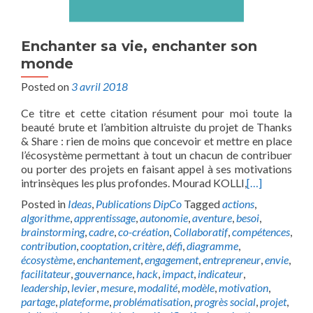
Enchanter sa vie, enchanter son
monde
Posted on
3 avril 2018
Ce titre et cette citation résument pour moi toute la
beauté brute et l’ambition altruiste du projet de Thanks
& Share : rien de moins que concevoir et mettre en place
l’écosystème permettant à tout un chacun de contribuer
ou porter des projets en faisant appel à ses motivations
intrinsèques les plus profondes. Mourad KOLLI,
[…]
Posted in
Ideas
,
Publications DipCo
Tagged
actions
,
algorithme
,
apprentissage
,
autonomie
,
aventure
,
besoi
,
brainstorming
,
cadre
,
co-création
,
Collaboratif
,
compétences
,
contribution
,
cooptation
,
critère
,
défi
,
diagramme
,
écosystème
,
enchantement
,
engagement
,
entrepreneur
,
envie
,
facilitateur
,
gouvernance
,
hack
,
impact
,
indicateur
,
leadership
,
levier
,
mesure
,
modalité
,
modèle
,
motivation
,
partage
,
plateforme
,
problématisation
,
progrès social
,
projet
,