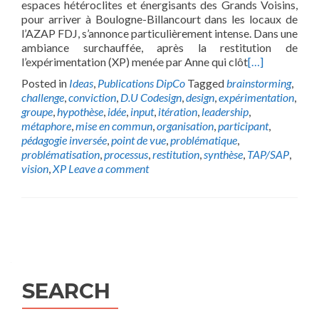
espaces hétéroclites et énergisants des Grands Voisins,
pour arriver à Boulogne-Billancourt dans les locaux de
l’AZAP FDJ, s’annonce particulièrement intense. Dans une
ambiance surchauffée, après la restitution de
l’expérimentation (XP) menée par Anne qui clôt
[…]
Posted in
Ideas
,
Publications DipCo
Tagged
brainstorming
,
challenge
,
conviction
,
D.U Codesign
,
design
,
expérimentation
,
groupe
,
hypothèse
,
idée
,
input
,
itération
,
leadership
,
métaphore
,
mise en commun
,
organisation
,
participant
,
pédagogie inversée
,
point de vue
,
problématique
,
problématisation
,
processus
,
restitution
,
synthèse
,
TAP/SAP
,
vision
,
XP
Leave a comment
Posts
navigation
SEARCH