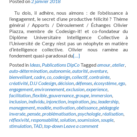
Posted on
2 janvier 2018
Tu dois, il adhère, nous aimons : de l’obéissance à
l’engagemnt, le secret d’une productive félicité ? Thème
général / Apports / Déroulement / Échanges Olivier
Piazza, membre de Codesign-it! et co-fondateur du
Diplôme Universitaire Intelligence Collective à
l’Université de Cergy n’est pas un néophyte en matière
d’intelligence collective. Olivier nous ramène au
fondement quasi-paradoxal du
[…]
Posted in
Ideas
,
Publications DipCo
Tagged
amour
,
atelier
,
auto-détermination
,
autonomie
,
autorité
,
aventure
,
bienveillant
,
cadre
,
co
,
codesign
,
collectif
,
contrainte
,
créativité
,
D.U Codesign
,
décision
,
défenses
,
écosystème
,
ego
,
engagement
,
environnement
,
exclusion
,
experience
,
facilitation
,
flexible
,
gouvernance
,
groupe
,
immersion
,
inclusion
,
individu
,
injonction
,
inspiration
,
jeu
,
leadership
,
management
,
modèle
,
motivation
,
obéissance
,
pédagogie
inversée
,
pensée
,
problématisation
,
psychologie
,
réalisation
,
réflexivité
,
responsabilité
,
solution
,
soumission
,
souple
,
stimulation
,
TAD
,
top-down
Leave a comment