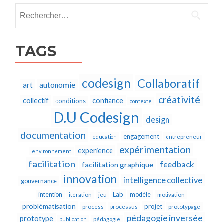
Rechercher :
TAGS
codesign
Collaboratif
autonomie
art
créativité
collectif
confiance
conditions
contexte
D.U Codesign
design
documentation
engagement
education
entrepreneur
expérimentation
experience
environnement
facilitation
feedback
facilitation graphique
innovation
intelligence collective
gouvernance
Lab
intention
modèle
itération
jeu
motivation
problématisation
projet
process
processus
prototypage
pédagogie inversée
prototype
publication
pédagogie