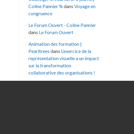
Coline Pannier %
dans
Voyage en
congruence
Le Forum Ouvert - Coline Pannier
dans
Le Forum Ouvert
Animation des formation |
Pearltrees
dans
L’exercice de la
représentation visuelle a un impact
sur la transformation
collaborative des organisations !