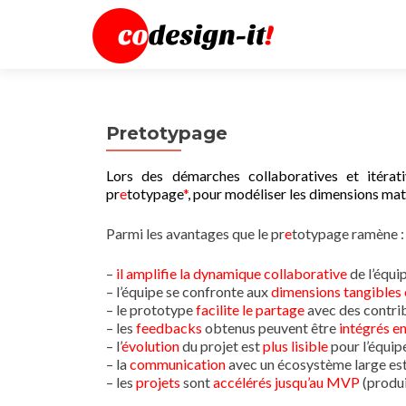
Pretotypage
Lors des démarches collaboratives et itérat
pr
e
totypage
*
, pour modéliser les dimensions maté
Parmi les avantages que le pr
e
totypage ramène :
–
il amplifie la dynamique collaborative
de l’équi
– l’équipe se confronte aux
dimensions tangibles 
– le prototype
facilite le partage
avec des contrib
– les
feedbacks
obtenus peuvent être
intégrés en
– l’
évolution
du projet est
plus lisible
pour l’équipe
– la
communication
avec un écosystème large e
– les
projets
sont
accélérés jusqu’au MVP
(produi