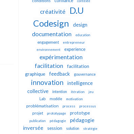
confiance
conditions
contexte
D.U
créativité
Codesign
design
documentation
education
engagement
entrepreneur
experience
environnement
expérimentation
facilitation
facilitation
feedback
graphique
gouvernance
innovation
intelligence
collective
intention
itération
jeu
Lab
modèle
motivation
problématisation
process
processus
prototype
projet
prototypage
pédagogie
publication
pédagogie
inversée
session
solution
stratégie