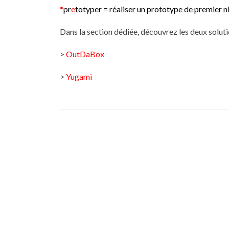
*
pr
e
totyper = réaliser un prototype de premier n
Dans la section dédiée, découvrez les deux solut
>
OutDaBox
>
Yugami