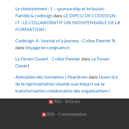
Le cheminement : 1 – sponsorship et inclusion –
Famille & codesign
dans
LE DIPCO DE CODESIGN-
IT : LE COLLABORATIF UN INDISPENSABLE DE LA
FORMATION !
Codesign-it: Journal of a journey - Coline Pannier %
dans
Voyage en congruence
Le Forum Ouvert - Coline Pannier
dans
Le Forum
Ouvert
Animation des formation | Pearltrees
dans
L’exercice
de la représentation visuelle a un impact sur la
transformation collaborative des organisations !
RSS - Articles
RSS - Commentaires