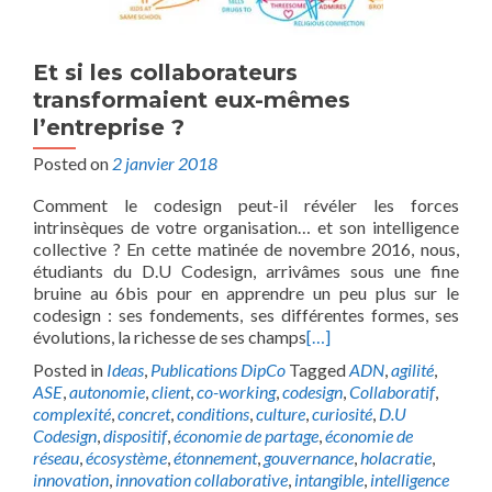
Et si les collaborateurs
transformaient eux-mêmes
l’entreprise ?
Posted on
2 janvier 2018
Comment le codesign peut-il révéler les forces
intrinsèques de votre organisation… et son intelligence
collective ? En cette matinée de novembre 2016, nous,
étudiants du D.U Codesign, arrivâmes sous une fine
bruine au 6bis pour en apprendre un peu plus sur le
codesign : ses fondements, ses différentes formes, ses
évolutions, la richesse de ses champs
[…]
Posted in
Ideas
,
Publications DipCo
Tagged
ADN
,
agilité
,
ASE
,
autonomie
,
client
,
co-working
,
codesign
,
Collaboratif
,
complexité
,
concret
,
conditions
,
culture
,
curiosité
,
D.U
Codesign
,
dispositif
,
économie de partage
,
économie de
réseau
,
écosystème
,
étonnement
,
gouvernance
,
holacratie
,
innovation
,
innovation collaborative
,
intangible
,
intelligence