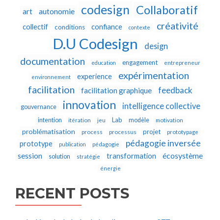
codesign
Collaboratif
autonomie
art
créativité
collectif
confiance
conditions
contexte
D.U Codesign
design
documentation
engagement
education
entrepreneur
expérimentation
experience
environnement
facilitation
feedback
facilitation graphique
innovation
intelligence collective
gouvernance
Lab
intention
modèle
itération
jeu
motivation
problématisation
projet
process
processus
prototypage
pédagogie inversée
prototype
publication
pédagogie
écosystème
session
transformation
solution
stratégie
énergie
RECENT POSTS