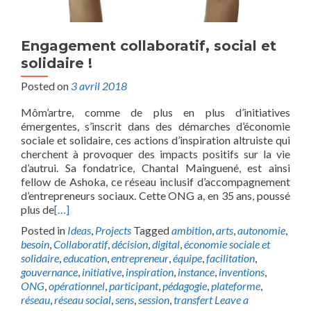
Engagement collaboratif, social et
solidaire !
Posted on
3 avril 2018
Môm’artre, comme de plus en plus d’initiatives
émergentes, s’inscrit dans des démarches d’économie
sociale et solidaire, ces actions d’inspiration altruiste qui
cherchent à provoquer des impacts positifs sur la vie
d’autrui. Sa fondatrice, Chantal Mainguené, est ainsi
fellow de Ashoka, ce réseau inclusif d’accompagnement
d’entrepreneurs sociaux. Cette ONG a, en 35 ans, poussé
plus de
[…]
Posted in
Ideas
,
Projects
Tagged
ambition
,
arts
,
autonomie
,
besoin
,
Collaboratif
,
décision
,
digital
,
économie sociale et
solidaire
,
education
,
entrepreneur
,
équipe
,
facilitation
,
gouvernance
,
initiative
,
inspiration
,
instance
,
inventions
,
ONG
,
opérationnel
,
participant
,
pédagogie
,
plateforme
,
réseau
,
réseau social
,
sens
,
session
,
transfert
Leave a