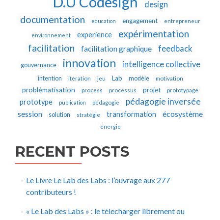
D.U Codesign
design
documentation
engagement
education
entrepreneur
expérimentation
experience
environnement
facilitation
feedback
facilitation graphique
innovation
intelligence collective
gouvernance
Lab
intention
modèle
itération
jeu
motivation
problématisation
projet
process
processus
prototypage
pédagogie inversée
prototype
publication
pédagogie
écosystème
session
transformation
solution
stratégie
énergie
RECENT POSTS
Le Livre Le Lab des Labs : l’ouvrage aux 277
contributeurs !
« Le Lab des Labs » : le télecharger librement ou