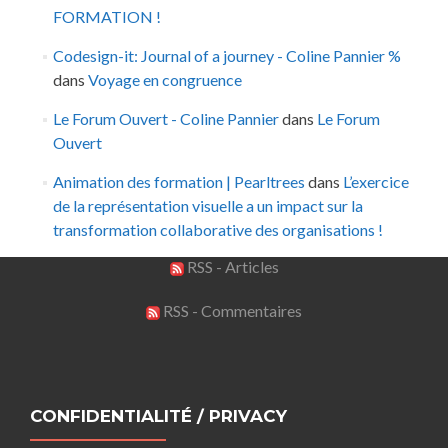
FORMATION !
Codesign-it: Journal of a journey - Coline Pannier %
dans
Voyage en congruence
Le Forum Ouvert - Coline Pannier
dans
Le Forum
Ouvert
Animation des formation | Pearltrees
dans
L’exercice
de la représentation visuelle a un impact sur la
transformation collaborative des organisations !
RSS - Articles
RSS - Commentaires
CONFIDENTIALITÉ / PRIVACY