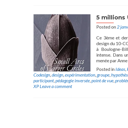
5 millions
Posted on
2 jan
Ce 3ème et dern
design du 10-CO 
à Boulogne-Bil
intense. Dans u
menée par Anne 
Posted in
Ideas
,
Codesign
,
design
,
expérimentation
,
groupe
,
hypothès
participant
,
pédagogie inversée
,
point de vue
,
problé
XP
Leave a comment
Posts
navigation