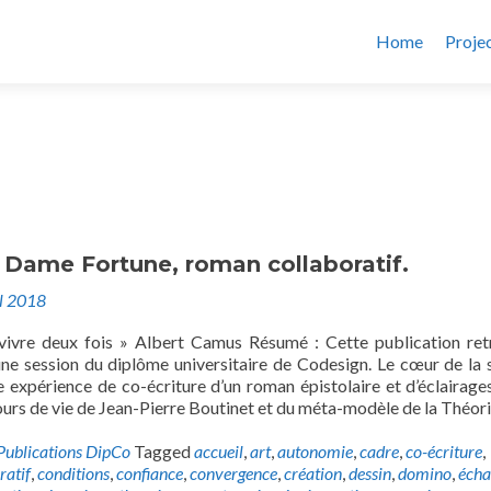
Home
Proje
 Dame Fortune, roman collaboratif.
il 2018
vivre deux fois » Albert Camus Résumé : Cette publication ret
ne session du diplôme universitaire de Codesign. Le cœur de la 
ne expérience de co-écriture d’un roman épistolaire et d’éclairages
urs de vie de Jean-Pierre Boutinet et du méta-modèle de la Théor
Publications DipCo
Tagged
accueil
,
art
,
autonomie
,
cadre
,
co-écriture
,
ratif
,
conditions
,
confiance
,
convergence
,
création
,
dessin
,
domino
,
écha