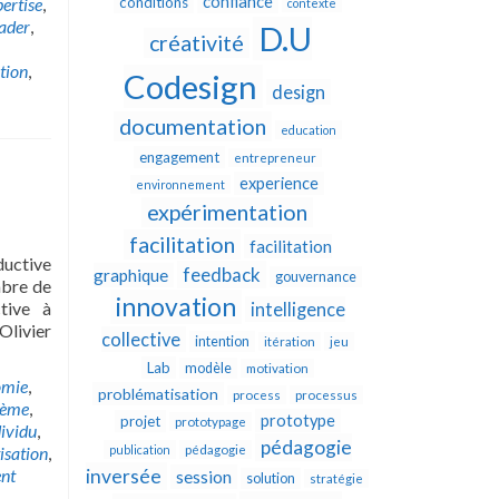
confiance
ertise
,
conditions
contexte
eader
,
D.U
créativité
tion
,
Codesign
design
documentation
education
engagement
entrepreneur
experience
environnement
expérimentation
facilitation
facilitation
ductive
feedback
graphique
gouvernance
mbre de
innovation
ctive à
intelligence
Olivier
collective
intention
itération
jeu
Lab
modèle
motivation
omie
,
problématisation
process
processus
tème
,
prototype
projet
prototypage
dividu
,
pédagogie
isation
,
publication
pédagogie
nt
inversée
session
solution
stratégie