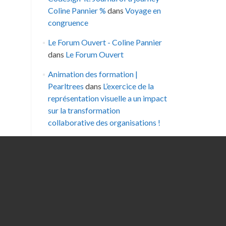
Coline Pannier %
dans
Voyage en
congruence
Le Forum Ouvert - Coline Pannier
dans
Le Forum Ouvert
Animation des formation |
Pearltrees
dans
L’exercice de la
représentation visuelle a un impact
sur la transformation
collaborative des organisations !