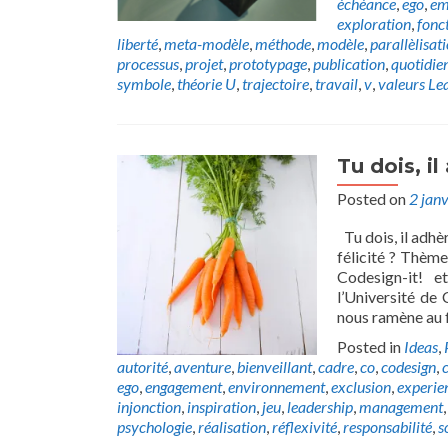
échéance
,
ego
,
em
exploration
,
fonc
liberté
,
meta-modèle
,
méthode
,
modèle
,
parallèlisat
processus
,
projet
,
prototypage
,
publication
,
quotidie
symbole
,
théorie U
,
trajectoire
,
travail
,
v
,
valeurs
Le
Tu dois, i
Posted on
2 jan
Tu dois, il adhè
félicité ? Thèm
Codesign-it! e
l’Université de 
nous ramène au 
Posted in
Ideas
,
autorité
,
aventure
,
bienveillant
,
cadre
,
co
,
codesign
,
c
ego
,
engagement
,
environnement
,
exclusion
,
experie
injonction
,
inspiration
,
jeu
,
leadership
,
management
psychologie
,
réalisation
,
réflexivité
,
responsabilité
,
s