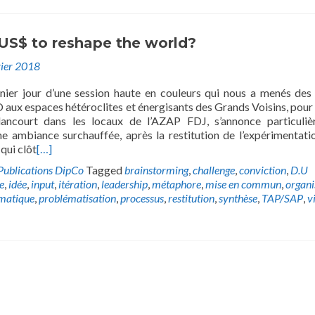
 US$ to reshape the world?
vier 2018
ier jour d’une session haute en couleurs qui nous a menés des
aux espaces hétéroclites et énergisants des Grands Voisins, pour 
lancourt dans les locaux de l’AZAP FDJ, s’annonce particuli
ne ambiance surchauffée, après la restitution de l’expérimentati
qui clôt
[…]
Publications DipCo
Tagged
brainstorming
,
challenge
,
conviction
,
D.U
e
,
idée
,
input
,
itération
,
leadership
,
métaphore
,
mise en commun
,
organi
matique
,
problématisation
,
processus
,
restitution
,
synthèse
,
TAP/SAP
,
v