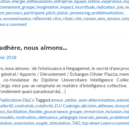
otion
,
énergie
,
enthousiasme
,
entreprise
,
équipe
,
estime
,
experience
,
exp
tionnement
,
groupe
,
imagination
,
impact
,
incertitude
,
indicateur
,
joie
,
l
ion
,
parcours
,
participant
,
pitch
,
plaisir
,
presencing
,
problématisation
,
n
,
reconnaissance
,
réflexivité
,
rêve
,
rituel
,
rôle
,
roman
,
sens
,
session
,
solu
ave a comment
l adhère, nous aimons…
vier 2018
re, nous aimons : de l’obéissance à l’engagemnt, le secret d’une pro
e général / Apports / Déroulement / Échanges Olivier Piazza, me
t co-fondateur du Diplôme Universitaire Intelligence Colle
Cergy n’est pas un néophyte en matière d’intelligence collective. 
fondement quasi-paradoxal du
[…]
Publications DipCo
Tagged
amour
,
atelier
,
auto-détermination
,
auton
ollectif
,
contrainte
,
créativité
,
D.U Codesign
,
décision
,
défenses
,
écosys
nce
,
facilitation
,
flexible
,
gouvernance
,
groupe
,
immersion
,
inclusion
,
in
,
modèle
,
motivation
,
obéissance
,
pédagogie inversée
,
pensée
,
problémat
olution
,
soumission
,
souple
,
stimulation
,
TAD
,
top-down
Leave a comme