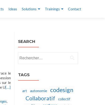
cts
Ideas
Solutions
Trainings
Contact
SEARCH
Rechercher :
race le
TAGS
session
 sur le
ie U
[…]
codesign
autonomie
art
Collaboratif
collectif
nges
,