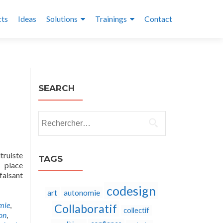
cts
Ideas
Solutions
Trainings
Contact
SEARCH
Rechercher :
truiste
TAGS
 place
faisant
codesign
autonomie
art
mie
,
Collaboratif
collectif
on
,