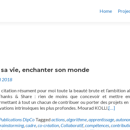
Home
Proje
 sa vie, enchanter son monde
il 2018
e citation résument pour moi toute la beauté brute et l’ambition al
Thanks & Share : rien de moins que concevoir et mettre en
rmettant à tout un chacun de contribuer ou porter des projets en 
vations intrinsèques les plus profondes. Mourad KOLLI,
[…]
Publications DipCo
Tagged
actions
,
algorithme
,
apprentissage
,
autono
rainstorming
,
cadre
,
co-création
,
Collaboratif
,
compétences
,
contributi