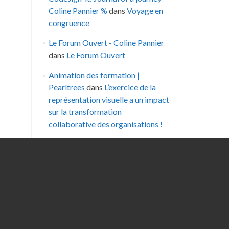
Coline Pannier %
dans
Voyage en
congruence
Le Forum Ouvert - Coline Pannier
dans
Le Forum Ouvert
Animation des formation |
Pearltrees
dans
L’exercice de la
représentation visuelle a un impact
sur la transformation
collaborative des organisations !