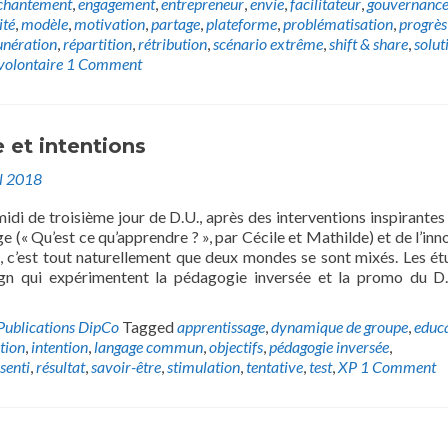
chantement
,
engagement
,
entrepreneur
,
envie
,
facilitateur
,
gouvernanc
ité
,
modèle
,
motivation
,
partage
,
plateforme
,
problématisation
,
progrès
nération
,
répartition
,
rétribution
,
scénario extrême
,
shift & share
,
solut
volontaire
1 Comment
 et intentions
il 2018
idi de troisième jour de D.U., après des interventions inspirantes
ge (« Qu’est ce qu’apprendre ? », par Cécile et Mathilde) et de l’inn
n, c’est tout naturellement que deux mondes se sont mixés. Les ét
gn qui expérimentent la pédagogie inversée et la promo du D
Publications DipCo
Tagged
apprentissage
,
dynamique de groupe
,
educ
tion
,
intention
,
langage commun
,
objectifs
,
pédagogie inversée
,
senti
,
résultat
,
savoir-être
,
stimulation
,
tentative
,
test
,
XP
1 Comment