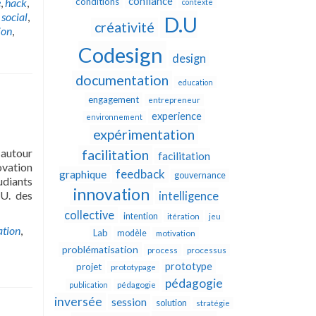
confiance
e
,
hack
,
conditions
contexte
 social
,
D.U
créativité
ion
,
Codesign
design
documentation
education
engagement
entrepreneur
experience
environnement
expérimentation
 autour
facilitation
facilitation
ovation
feedback
graphique
gouvernance
udiants
innovation
.U. des
intelligence
collective
intention
itération
jeu
ation
,
Lab
modèle
motivation
problématisation
process
processus
prototype
projet
prototypage
pédagogie
publication
pédagogie
inversée
session
solution
stratégie