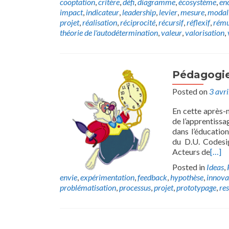
cooptation
,
critère
,
défi
,
diagramme
,
écosystème
,
en
impact
,
indicateur
,
leadership
,
levier
,
mesure
,
modal
projet
,
réalisation
,
réciprocité
,
récursif
,
réflexif
,
rému
théorie de l'autodétermination
,
valeur
,
valorisation
,
Pédagogie
Posted on
3 avr
En cette après-m
de l’apprentissa
dans l’éducatio
du D.U. Codesi
Acteurs de
[…]
Posted in
Ideas
,
envie
,
expérimentation
,
feedback
,
hypothèse
,
innova
problématisation
,
processus
,
projet
,
prototypage
,
res