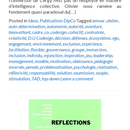
l’Université de Cergy n’est pas un néophyte en matière
d’intelligence collective. Olivier nous ramène au
fondement quasi-paradoxal du
[…]
Posted in
Ideas
,
Publications DipCo
Tagged
amour
,
atelier
,
auto-détermination
,
autonomie
,
autorité
,
aventure
,
bienveillant
,
cadre
,
co
,
codesign
,
collectif
,
contrainte
,
créativité
,
D.U Codesign
,
décision
,
défenses
,
écosystème
,
ego
,
engagement
,
environnement
,
exclusion
,
experience
,
facilitation
,
flexible
,
gouvernance
,
groupe
,
immersion
,
inclusion
,
individu
,
injonction
,
inspiration
,
jeu
,
leadership
,
management
,
modèle
,
motivation
,
obéissance
,
pédagogie
inversée
,
pensée
,
problématisation
,
psychologie
,
réalisation
,
réflexivité
,
responsabilité
,
solution
,
soumission
,
souple
,
stimulation
,
TAD
,
top-down
Leave a comment