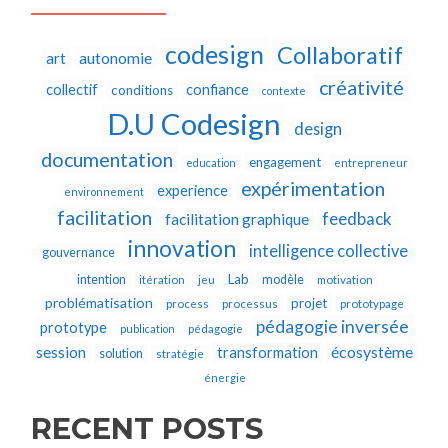
codesign
Collaboratif
autonomie
art
créativité
collectif
confiance
conditions
contexte
D.U Codesign
design
documentation
engagement
education
entrepreneur
expérimentation
experience
environnement
facilitation
feedback
facilitation graphique
innovation
intelligence collective
gouvernance
Lab
intention
modèle
itération
jeu
motivation
problématisation
projet
process
processus
prototypage
pédagogie inversée
prototype
publication
pédagogie
écosystème
session
transformation
solution
stratégie
énergie
RECENT POSTS