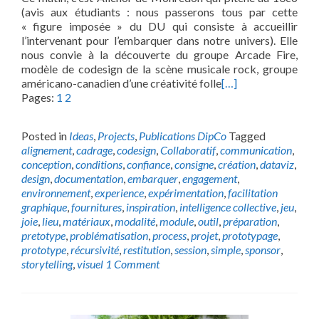
(avis aux étudiants : nous passerons tous par cette
« figure imposée » du DU qui consiste à accueillir
l’intervenant pour l’embarquer dans notre univers). Elle
nous convie à la découverte du groupe Arcade Fire,
modèle de codesign de la scène musicale rock, groupe
américano-canadien d’une créativité folle
[…]
Pages:
1
2
Posted in
Ideas
,
Projects
,
Publications DipCo
Tagged
alignement
,
cadrage
,
codesign
,
Collaboratif
,
communication
,
conception
,
conditions
,
confiance
,
consigne
,
création
,
dataviz
,
design
,
documentation
,
embarquer
,
engagement
,
environnement
,
experience
,
expérimentation
,
facilitation
graphique
,
fournitures
,
inspiration
,
intelligence collective
,
jeu
,
joie
,
lieu
,
matériaux
,
modalité
,
module
,
outil
,
préparation
,
pretotype
,
problématisation
,
process
,
projet
,
prototypage
,
prototype
,
récursivité
,
restitution
,
session
,
simple
,
sponsor
,
storytelling
,
visuel
1 Comment