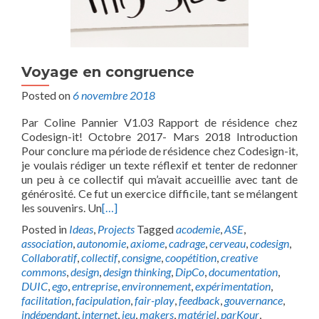
Voyage en congruence
Posted on
6 novembre 2018
Par Coline Pannier V1.03 Rapport de résidence chez
Codesign-it! Octobre 2017- Mars 2018 Introduction
Pour conclure ma période de résidence chez Codesign-it,
je voulais rédiger un texte réflexif et tenter de redonner
un peu à ce collectif qui m’avait accueillie avec tant de
générosité. Ce fut un exercice difficile, tant se mélangent
les souvenirs. Un
[…]
Posted in
Ideas
,
Projects
Tagged
acodemie
,
ASE
,
association
,
autonomie
,
axiome
,
cadrage
,
cerveau
,
codesign
,
Collaboratif
,
collectif
,
consigne
,
coopétition
,
creative
commons
,
design
,
design thinking
,
DipCo
,
documentation
,
DUIC
,
ego
,
entreprise
,
environnement
,
expérimentation
,
facilitation
,
facipulation
,
fair-play
,
feedback
,
gouvernance
,
indépendant
,
internet
,
jeu
,
makers
,
matériel
,
parKour
,