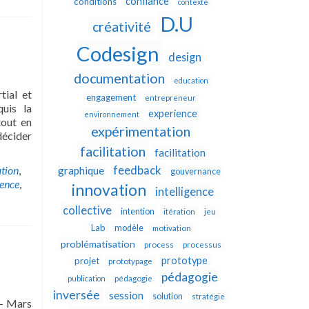
confiance
conditions
contexte
D.U
créativité
Codesign
design
documentation
education
tial et
engagement
entrepreneur
quis la
experience
environnement
tout en
expérimentation
décider
facilitation
facilitation
feedback
ation
,
graphique
gouvernance
dence
,
innovation
intelligence
collective
intention
itération
jeu
Lab
modèle
motivation
problématisation
process
processus
prototype
projet
prototypage
pédagogie
publication
pédagogie
inversée
session
solution
stratégie
7- Mars