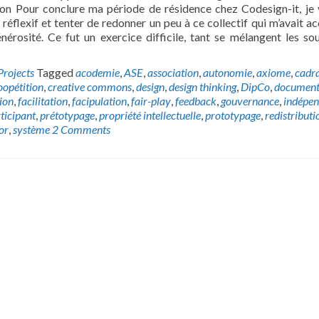
on Pour conclure ma période de résidence chez Codesign-it, je 
 réflexif et tenter de redonner un peu à ce collectif qui m’avait acc
nérosité. Ce fut un exercice difficile, tant se mélangent les sou
Projects
Tagged
acodemie
,
ASE
,
association
,
autonomie
,
axiome
,
cadr
oopétition
,
creative commons
,
design
,
design thinking
,
DipCo
,
document
ion
,
facilitation
,
facipulation
,
fair-play
,
feedback
,
gouvernance
,
indépe
ticipant
,
prétotypage
,
propriété intellectuelle
,
prototypage
,
redistributi
or
,
système
2 Comments