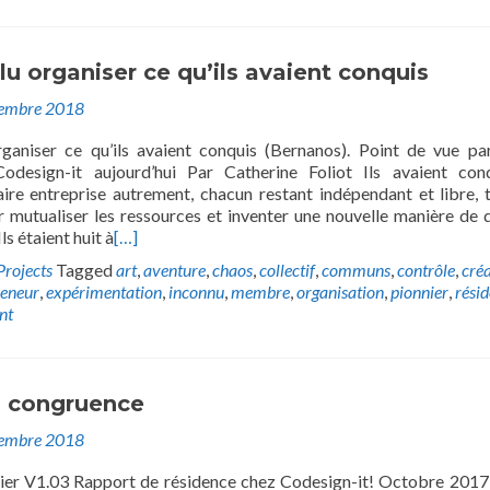
ulu organiser ce qu’ils avaient conquis
embre 2018
rganiser ce qu’ils avaient conquis (Bernanos). Point de vue par
Codesign-it aujourd’hui Par Catherine Foliot Ils avaient con
faire entreprise autrement, chacun restant indépendant et libre, 
ur mutualiser les ressources et inventer une nouvelle manière de 
ls étaient huit à
[…]
Projects
Tagged
art
,
aventure
,
chaos
,
collectif
,
communs
,
contrôle
,
cré
reneur
,
expérimentation
,
inconnu
,
membre
,
organisation
,
pionnier
,
rési
nt
 congruence
embre 2018
ier V1.03 Rapport de résidence chez Codesign-it! Octobre 201