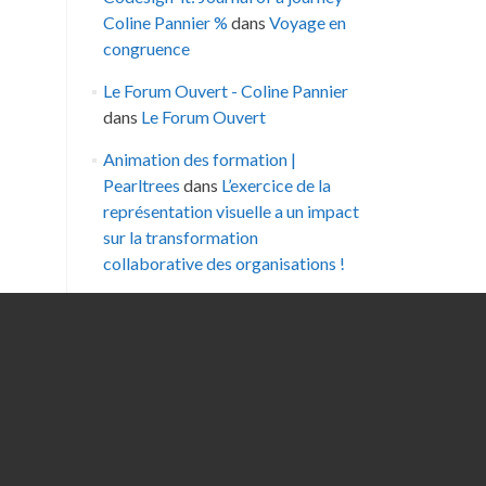
Coline Pannier %
dans
Voyage en
congruence
Le Forum Ouvert - Coline Pannier
dans
Le Forum Ouvert
Animation des formation |
Pearltrees
dans
L’exercice de la
représentation visuelle a un impact
sur la transformation
collaborative des organisations !