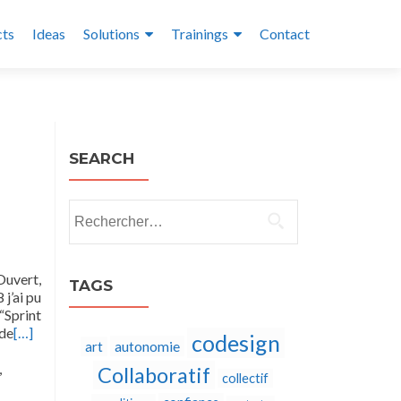
cts
Ideas
Solutions
Trainings
Contact
SEARCH
Rechercher :
Ouvert,
TAGS
 j’ai pu
“Sprint
 de
[…]
codesign
autonomie
art
,
Collaboratif
collectif