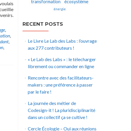
écosystème
transformation
voulais
ueillie
énergie
venirs.
RECENT POSTS
age
,
ation
,
Le Livre Le Lab des Labs : l’ouvrage
ndant
,
on
,
aux 277 contributeurs !
« Le Lab des Labs » : le télecharger
librement ou commander en ligne
Rencontre avec des facilitateurs-
makers : une préférence à passer
par le faire !
La journée des métier de
Codesign-it ! La pluridisciplinarité
dans un collectif ça se cultive !
Cercle Écologie – Oui aux réunions