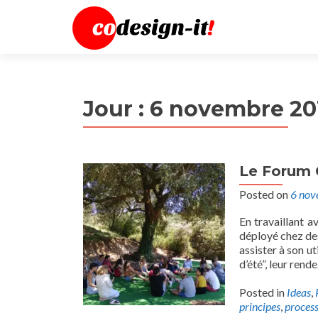
Jour :
6 novembre 20
Le Forum 
Posted on
6 nov
En travaillant a
déployé chez des 
assister à son u
d’été”, leur ren
Posted in
Ideas
,
principes
,
proces