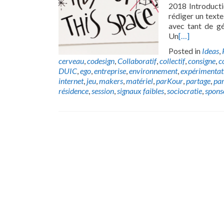
2018 Introducti
rédiger un texte
avec tant de gé
Un
[…]
Posted in
Ideas
,
cerveau
,
codesign
,
Collaboratif
,
collectif
,
consigne
,
c
DUIC
,
ego
,
entreprise
,
environnement
,
expérimentat
internet
,
jeu
,
makers
,
matériel
,
parKour
,
partage
,
par
résidence
,
session
,
signaux faibles
,
sociocratie
,
spons
Posts
navigation