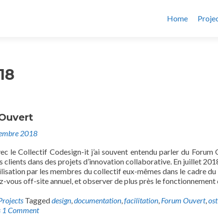
Home
Proje
18
Ouvert
embre 2018
vec le Collectif Codesign-it j’ai souvent entendu parler du Forum 
clients dans des projets d’innovation collaborative. En juillet 2018
tilisation par les membres du collectif eux-mêmes dans le cadre du 
dez-vous off-site annuel, et observer de plus près le fonctionnement
Projects
Tagged
design
,
documentation
,
facilitation
,
Forum Ouvert
,
ost
s
1 Comment