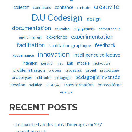
créativité
collectif
confiance
conditions
contexte
D.U Codesign
design
documentation
engagement
education
entrepreneur
expérimentation
experience
environnement
facilitation
feedback
facilitation graphique
innovation
intelligence collective
gouvernance
Lab
intention
modèle
itération
jeu
motivation
problématisation
projet
process
processus
prototypage
pédagogie inversée
prototype
publication
pédagogie
écosystème
session
transformation
solution
stratégie
énergie
RECENT POSTS
Le Livre Le Lab des Labs : l’ouvrage aux 277
contributeurs !