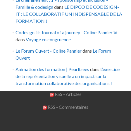
Famille & codesign
dans
LE DIPCO DE CODESIGN-
IT : LE COLLABORATIF UN INDISPENSABLE DE LA
FORMATION !
Codesign-it: Journal of a journey - Coline Pannier %
dans
Voyage en congruence
Le Forum Ouvert - Coline Pannier
dans
Le Forum
Ouvert
Animation des formation | Pearltrees
dans
L’exercice
de la représentation visuelle a un impact sur la
transformation collaborative des organisations !
RSS - Articles
RSS - Commentaires