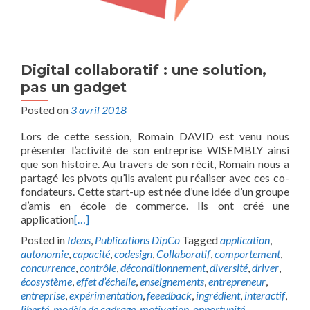
Digital collaboratif : une solution,
pas un gadget
Posted on
3 avril 2018
Lors de cette session, Romain DAVID est venu nous
présenter l’activité de son entreprise WISEMBLY ainsi
que son histoire. Au travers de son récit, Romain nous a
partagé les pivots qu’ils avaient pu réaliser avec ces co-
fondateurs. Cette start-up est née d’une idée d’un groupe
d’amis en école de commerce. Ils ont créé une
application
[…]
Posted in
Ideas
,
Publications DipCo
Tagged
application
,
autonomie
,
capacité
,
codesign
,
Collaboratif
,
comportement
,
concurrence
,
contrôle
,
déconditionnement
,
diversité
,
driver
,
écosystème
,
effet d’échelle
,
enseignements
,
entrepreneur
,
entreprise
,
expérimentation
,
feeedback
,
ingrédient
,
interactif
,
liberté
,
modèle de cadrage
,
motivation
,
opportunité
,