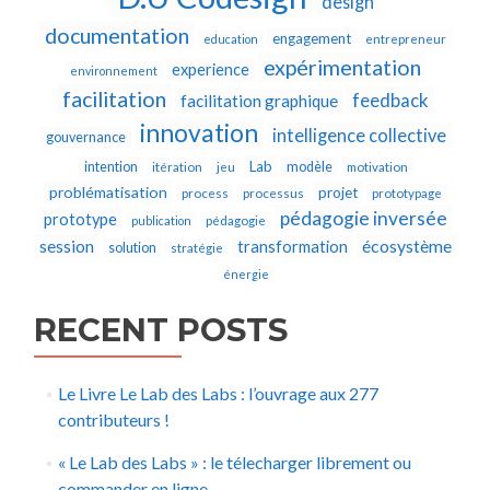
design
documentation
engagement
education
entrepreneur
expérimentation
experience
environnement
facilitation
feedback
facilitation graphique
innovation
intelligence collective
gouvernance
Lab
intention
modèle
itération
jeu
motivation
problématisation
projet
process
processus
prototypage
pédagogie inversée
prototype
publication
pédagogie
écosystème
session
transformation
solution
stratégie
énergie
RECENT POSTS
Le Livre Le Lab des Labs : l’ouvrage aux 277
contributeurs !
« Le Lab des Labs » : le télecharger librement ou
commander en ligne