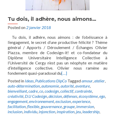
Tu dois, il adhère, nous aimons…
Posted on
2 janvier 2018
Tu dois, il adhère, nous aimons : de l’obéissance à
l’engagemnt, le secret d’une productive félicité ? Thème
général / Apports / Déroulement / Échanges Olivier
Piazza, membre de Codesign-it! et co-fondateur du
Diplôme Universitaire Intelligence Collective à
l’Université de Cergy n’est pas un néophyte en matière
d’intelligence collective. Olivier nous ramène au
fondement quasi-paradoxal du
[…]
Posted in
Ideas
,
Publications DipCo
Tagged
amour
,
atelier
,
auto-détermination
,
autonomie
,
autorité
,
aventure
,
bienveillant
,
cadre
,
co
,
codesign
,
collectif
,
contrainte
,
créativité
,
D.U Codesign
,
décision
,
défenses
,
écosystème
,
ego
,
engagement
,
environnement
,
exclusion
,
experience
,
facilitation
,
flexible
,
gouvernance
,
groupe
,
immersion
,
inclusion
,
individu
,
injonction
,
inspiration
,
jeu
,
leadership
,