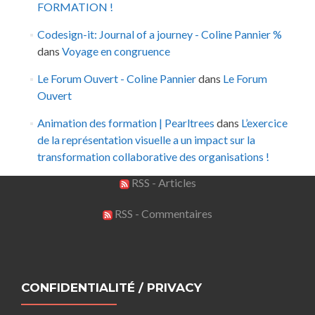
FORMATION !
Codesign-it: Journal of a journey - Coline Pannier %
dans
Voyage en congruence
Le Forum Ouvert - Coline Pannier
dans
Le Forum
Ouvert
Animation des formation | Pearltrees
dans
L’exercice
de la représentation visuelle a un impact sur la
transformation collaborative des organisations !
RSS - Articles
RSS - Commentaires
CONFIDENTIALITÉ / PRIVACY