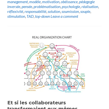
management
,
modèle
,
motivation
,
obéissance
,
pédagogie
inversée
,
pensée
,
problématisation
,
psychologie
,
réalisation
,
réflexivité
,
responsabilité
,
solution
,
soumission
,
souple
,
stimulation
,
TAD
,
top-down
Leave a comment
Et si les collaborateurs
transformaient eux-mêmes