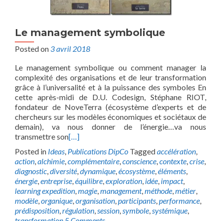
Le management symbolique
Posted on
3 avril 2018
Le management symbolique ou comment manager la
complexité des organisations et de leur transformation
grâce à l’universalité et à la puissance des symboles En
cette après-midi de D.U. Codesign, Stéphane RIOT,
fondateur de NoveTerra (écosystème d’experts et de
chercheurs sur les modèles économiques et sociétaux de
demain), va nous donner de l’énergie…va nous
transmettre son
[…]
Posted in
Ideas
,
Publications DipCo
Tagged
accélération
,
action
,
alchimie
,
complémentaire
,
conscience
,
contexte
,
crise
,
diagnostic
,
diversité
,
dynamique
,
écosystème
,
éléments
,
énergie
,
entreprise
,
équilibre
,
exploration
,
idée
,
impact
,
learning expedition
,
magie
,
management
,
méthode
,
métier
,
modèle
,
organique
,
organisation
,
participants
,
performance
,
prédisposition
,
régulation
,
session
,
symbole
,
systémique
,
transformation
5 Comments