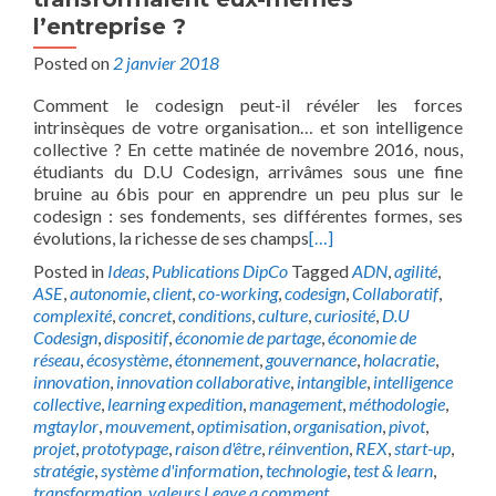
l’entreprise ?
Posted on
2 janvier 2018
Comment le codesign peut-il révéler les forces
intrinsèques de votre organisation… et son intelligence
collective ? En cette matinée de novembre 2016, nous,
étudiants du D.U Codesign, arrivâmes sous une fine
bruine au 6bis pour en apprendre un peu plus sur le
codesign : ses fondements, ses différentes formes, ses
évolutions, la richesse de ses champs
[…]
Posted in
Ideas
,
Publications DipCo
Tagged
ADN
,
agilité
,
ASE
,
autonomie
,
client
,
co-working
,
codesign
,
Collaboratif
,
complexité
,
concret
,
conditions
,
culture
,
curiosité
,
D.U
Codesign
,
dispositif
,
économie de partage
,
économie de
réseau
,
écosystème
,
étonnement
,
gouvernance
,
holacratie
,
innovation
,
innovation collaborative
,
intangible
,
intelligence
collective
,
learning expedition
,
management
,
méthodologie
,
mgtaylor
,
mouvement
,
optimisation
,
organisation
,
pivot
,
projet
,
prototypage
,
raison d'être
,
réinvention
,
REX
,
start-up
,
stratégie
,
système d'information
,
technologie
,
test & learn
,
transformation
,
valeurs
Leave a comment