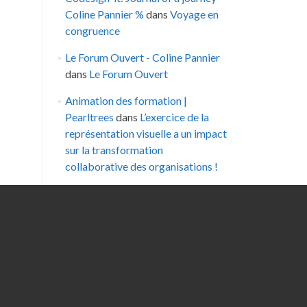
Coline Pannier %
dans
Voyage en
congruence
Le Forum Ouvert - Coline Pannier
dans
Le Forum Ouvert
Animation des formation |
Pearltrees
dans
L’exercice de la
représentation visuelle a un impact
sur la transformation
collaborative des organisations !