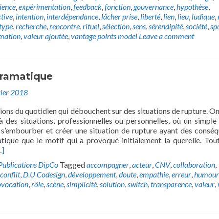
ience
,
expérimentation
,
feedback
,
fonction
,
gouvernance
,
hypothèse
,
ctive
,
intention
,
interdépendance
,
lâcher prise
,
liberté
,
lien
,
lieu
,
ludique
,
type
,
recherche
,
rencontre
,
rituel
,
sélection
,
sens
,
sérendipité
,
société
,
sp
mation
,
valeur ajoutée
,
vantage points model
Leave a comment
Dramatique
vier 2018
tions du quotidien qui débouchent sur des situations de rupture. On
à des situations, professionnelles ou personnelles, où un simple 
 s’embourber et créer une situation de rupture ayant des consé
tique que le motif qui a provoqué initialement la querelle. Tou
…]
Publications DipCo
Tagged
accompagner
,
acteur
,
CNV
,
collaboration
,
conflit
,
D.U Codesign
,
développement
,
doute
,
empathie
,
erreur
,
humour
ovocation
,
rôle
,
scène
,
simplicité
,
solution
,
switch
,
transparence
,
valeur
,