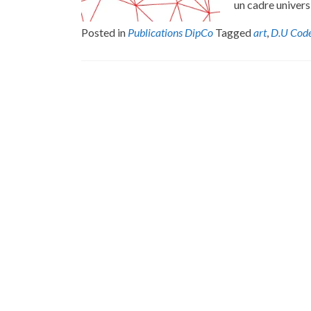
un cadre universit
Posted in
Publications DipCo
Tagged
art
,
D.U Code
Posts
navigation