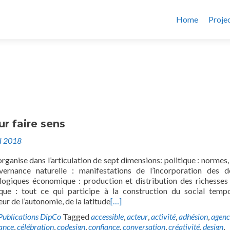
Home
Proje
ur faire sens
il 2018
organise dans l’articulation de sept dimensions: politique : normes, 
uvernance naturelle : manifestations de l’incorporation des 
logiques économique : production et distribution des richesses
que : tout ce qui participe à la construction du social tempo
leur de l’autonomie, de la latitude
[…]
Publications DipCo
Tagged
accessible
,
acteur
,
activité
,
adhésion
,
agen
lance
,
célébration
,
codesign
,
confiance
,
conversation
,
créativité
,
design
,