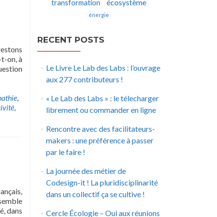
écosystème
transformation
énergie
RECENT POSTS
restons
t-on, à
Le Livre Le Lab des Labs : l’ouvrage
uestion
aux 277 contributeurs !
athie
,
« Le Lab des Labs » : le télecharger
ivité
,
librement ou commander en ligne
Rencontre avec des facilitateurs-
makers : une préférence à passer
par le faire !
La journée des métier de
Codesign-it ! La pluridisciplinarité
ançais,
dans un collectif ça se cultive !
 semble
é, dans
Cercle Écologie – Oui aux réunions