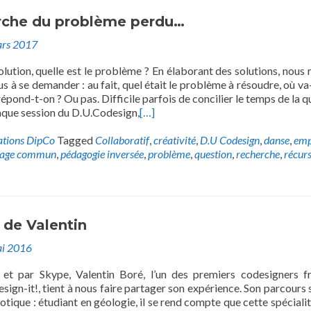
erche du problème perdu…
rs 2017
lution, quelle est le problème ? En élaborant des solutions, nous 
s à se demander : au fait, quel était le problème à résoudre, où va-
répond-t-on ? Ou pas. Difficile parfois de concilier le temps de la q
haque session du D.U.Codesign,
[…]
ations DipCo
Tagged
Collaboratif
,
créativité
,
D.U Codesign
,
danse
,
emp
uage commun
,
pédagogie inversée
,
problème
,
question
,
recherche
,
récurs
 de Valentin
i 2016
 et par Skype, Valentin Boré, l’un des premiers codesigners fr
sign-it!, tient à nous faire partager son expérience. Son parcours
aotique : étudiant en géologie, il se rend compte que cette spécialit