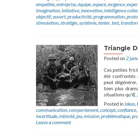
empathie
,
entreprise
,
équipe
,
espace
,
exigence
,
exper
imagination
,
initiative
,
innovation
,
intelligence colle
objectif
,
ouvert
,
productivité
,
programmation
,
proto
stimulation
,
stratégie
,
systémie
,
tenter
,
test
,
transfor
Triangle 
Posted on
2 jan
Ces petites fric
été confrontés 
peut dégénérer,
bien plus drama
situations qu’il
[
Posted in
Ideas
,
communication
,
comportement
,
concept
,
confiance
,
incertitude
,
intimité
,
jeu
,
mission
,
problématique
,
pr
Leave a comment