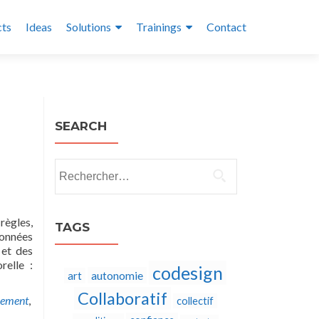
cts
Ideas
Solutions
Trainings
Contact
SEARCH
Rechercher :
règles,
TAGS
données
 et des
relle :
codesign
autonomie
art
Collaboratif
cement
,
collectif