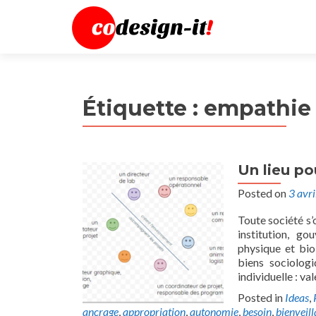
Étiquette :
empathie
Un lieu po
Posted on
3 avr
Toute société s’
institution, go
physique et bio
biens sociologi
individuelle : va
Posted in
Ideas
,
ancrage
,
appropriation
,
autonomie
,
besoin
,
bienveil