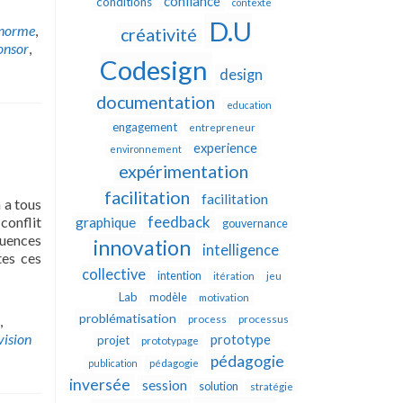
confiance
conditions
contexte
D.U
norme
,
créativité
onsor
,
Codesign
design
documentation
education
engagement
entrepreneur
experience
environnement
expérimentation
facilitation
facilitation
 a tous
feedback
conflit
graphique
gouvernance
quences
innovation
intelligence
tes ces
collective
intention
itération
jeu
Lab
modèle
motivation
problématisation
,
process
processus
vision
prototype
projet
prototypage
pédagogie
publication
pédagogie
inversée
session
solution
stratégie