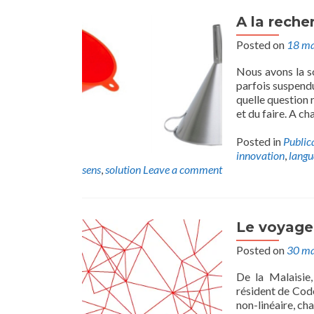
A la rech
Posted on
18 ma
Nous avons la so
parfois suspendu
quelle question 
et du faire. A c
Posted in
Public
innovation
,
lang
sens
,
solution
Leave a comment
Le voyage
Posted on
30 ma
De la Malaisie,
résident de Code
non-linéaire, ch