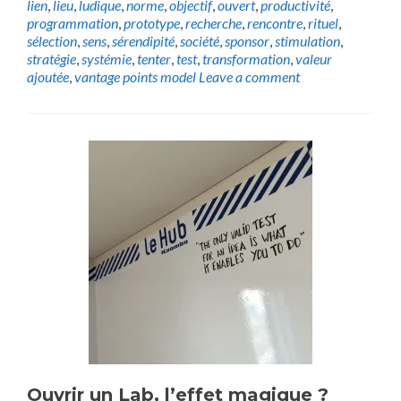
lien
,
lieu
,
ludique
,
norme
,
objectif
,
ouvert
,
productivité
,
programmation
,
prototype
,
recherche
,
rencontre
,
rituel
,
sélection
,
sens
,
sérendipité
,
société
,
sponsor
,
stimulation
,
stratégie
,
systémie
,
tenter
,
test
,
transformation
,
valeur
ajoutée
,
vantage points model
Leave a comment
Ouvrir un Lab, l’effet magique ?