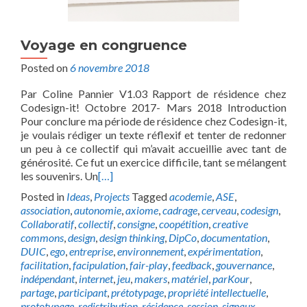
Voyage en congruence
Posted on
6 novembre 2018
Par Coline Pannier V1.03 Rapport de résidence chez
Codesign-it! Octobre 2017- Mars 2018 Introduction
Pour conclure ma période de résidence chez Codesign-it,
je voulais rédiger un texte réflexif et tenter de redonner
un peu à ce collectif qui m’avait accueillie avec tant de
générosité. Ce fut un exercice difficile, tant se mélangent
les souvenirs. Un
[…]
Posted in
Ideas
,
Projects
Tagged
acodemie
,
ASE
,
association
,
autonomie
,
axiome
,
cadrage
,
cerveau
,
codesign
,
Collaboratif
,
collectif
,
consigne
,
coopétition
,
creative
commons
,
design
,
design thinking
,
DipCo
,
documentation
,
DUIC
,
ego
,
entreprise
,
environnement
,
expérimentation
,
facilitation
,
facipulation
,
fair-play
,
feedback
,
gouvernance
,
indépendant
,
internet
,
jeu
,
makers
,
matériel
,
parKour
,
partage
,
participant
,
prétotypage
,
propriété intellectuelle
,
prototypage
,
redistribution
,
résidence
,
session
,
signaux