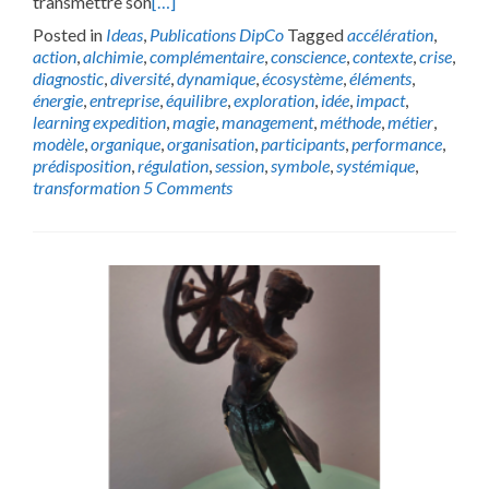
transmettre son
[…]
Posted in
Ideas
,
Publications DipCo
Tagged
accélération
,
action
,
alchimie
,
complémentaire
,
conscience
,
contexte
,
crise
,
diagnostic
,
diversité
,
dynamique
,
écosystème
,
éléments
,
énergie
,
entreprise
,
équilibre
,
exploration
,
idée
,
impact
,
learning expedition
,
magie
,
management
,
méthode
,
métier
,
modèle
,
organique
,
organisation
,
participants
,
performance
,
prédisposition
,
régulation
,
session
,
symbole
,
systémique
,
transformation
5 Comments