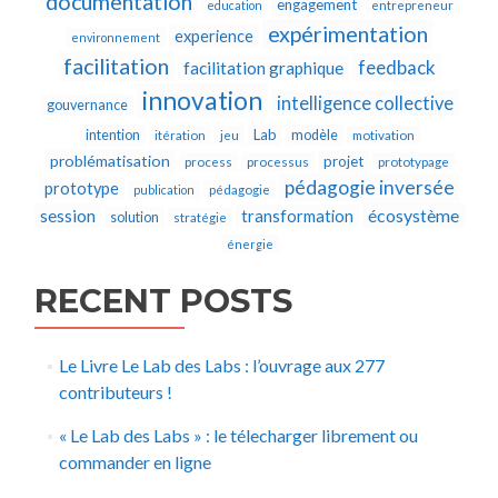
documentation
engagement
education
entrepreneur
expérimentation
experience
environnement
facilitation
feedback
facilitation graphique
innovation
intelligence collective
gouvernance
Lab
intention
modèle
itération
jeu
motivation
problématisation
projet
process
processus
prototypage
pédagogie inversée
prototype
publication
pédagogie
écosystème
session
transformation
solution
stratégie
énergie
RECENT POSTS
Le Livre Le Lab des Labs : l’ouvrage aux 277
contributeurs !
« Le Lab des Labs » : le télecharger librement ou
commander en ligne