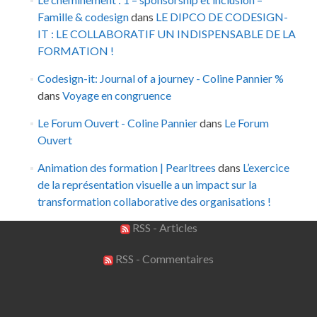
Famille & codesign
dans
LE DIPCO DE CODESIGN-
IT : LE COLLABORATIF UN INDISPENSABLE DE LA
FORMATION !
Codesign-it: Journal of a journey - Coline Pannier %
dans
Voyage en congruence
Le Forum Ouvert - Coline Pannier
dans
Le Forum
Ouvert
Animation des formation | Pearltrees
dans
L’exercice
de la représentation visuelle a un impact sur la
transformation collaborative des organisations !
RSS - Articles
RSS - Commentaires