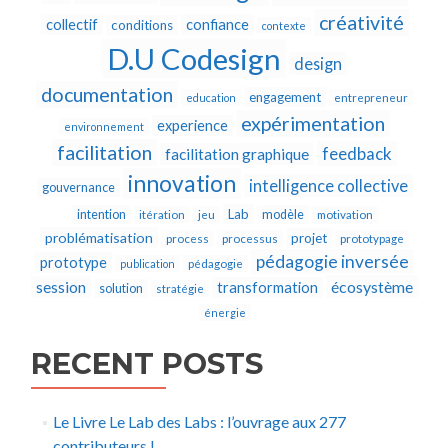
créativité
collectif
confiance
conditions
contexte
D.U Codesign
design
documentation
engagement
education
entrepreneur
expérimentation
experience
environnement
facilitation
feedback
facilitation graphique
innovation
intelligence collective
gouvernance
Lab
intention
modèle
itération
jeu
motivation
problématisation
projet
process
processus
prototypage
pédagogie inversée
prototype
publication
pédagogie
écosystème
session
transformation
solution
stratégie
énergie
RECENT POSTS
Le Livre Le Lab des Labs : l’ouvrage aux 277
contributeurs !