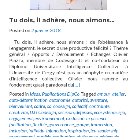
Tu dois, il adhère, nous aimons…
Posted on
2 janvier 2018
Tu dois, il adhère, nous aimons : de l’obéissance à
l’engagemnt, le secret d’une productive félicité ? Thème
général / Apports / Déroulement / Échanges Olivier
Piazza, membre de Codesign-it! et co-fondateur du
Diplôme Universitaire Intelligence Collective à
l’Université de Cergy n’est pas un néophyte en matière
d’intelligence collective. Olivier nous ramène au
fondement quasi-paradoxal du
[…]
Posted in
Ideas
,
Publications DipCo
Tagged
amour
,
atelier
,
auto-détermination
,
autonomie
,
autorité
,
aventure
,
bienveillant
,
cadre
,
co
,
codesign
,
collectif
,
contrainte
,
créativité
,
D.U Codesign
,
décision
,
défenses
,
écosystème
,
ego
,
engagement
,
environnement
,
exclusion
,
experience
,
facilitation
,
flexible
,
gouvernance
,
groupe
,
immersion
,
inclusion
,
individu
,
injonction
,
inspiration
,
jeu
,
leadership
,
management
,
modèle
,
motivation
,
obéissance
,
pédagogie