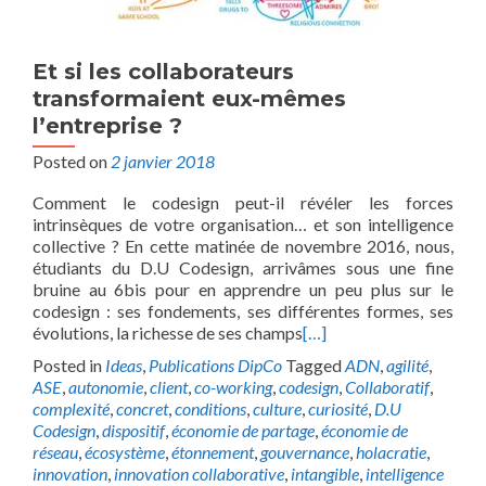
Et si les collaborateurs
transformaient eux-mêmes
l’entreprise ?
Posted on
2 janvier 2018
Comment le codesign peut-il révéler les forces
intrinsèques de votre organisation… et son intelligence
collective ? En cette matinée de novembre 2016, nous,
étudiants du D.U Codesign, arrivâmes sous une fine
bruine au 6bis pour en apprendre un peu plus sur le
codesign : ses fondements, ses différentes formes, ses
évolutions, la richesse de ses champs
[…]
Posted in
Ideas
,
Publications DipCo
Tagged
ADN
,
agilité
,
ASE
,
autonomie
,
client
,
co-working
,
codesign
,
Collaboratif
,
complexité
,
concret
,
conditions
,
culture
,
curiosité
,
D.U
Codesign
,
dispositif
,
économie de partage
,
économie de
réseau
,
écosystème
,
étonnement
,
gouvernance
,
holacratie
,
innovation
,
innovation collaborative
,
intangible
,
intelligence