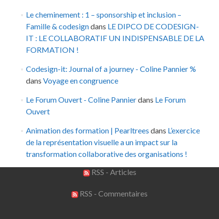
Le cheminement : 1 – sponsorship et inclusion –
Famille & codesign
dans
LE DIPCO DE CODESIGN-
IT : LE COLLABORATIF UN INDISPENSABLE DE LA
FORMATION !
Codesign-it: Journal of a journey - Coline Pannier %
dans
Voyage en congruence
Le Forum Ouvert - Coline Pannier
dans
Le Forum
Ouvert
Animation des formation | Pearltrees
dans
L’exercice
de la représentation visuelle a un impact sur la
transformation collaborative des organisations !
RSS - Articles
RSS - Commentaires