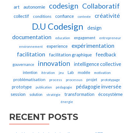
codesign
Collaboratif
autonomie
art
créativité
collectif
confiance
conditions
contexte
D.U Codesign
design
documentation
engagement
education
entrepreneur
expérimentation
experience
environnement
facilitation
feedback
facilitation graphique
innovation
intelligence collective
gouvernance
Lab
intention
modèle
itération
jeu
motivation
problématisation
projet
process
processus
prototypage
pédagogie inversée
prototype
publication
pédagogie
écosystème
session
transformation
solution
stratégie
énergie
RECENT POSTS