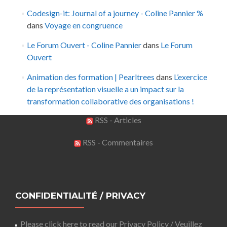
Codesign-it: Journal of a journey - Coline Pannier %
dans
Voyage en congruence
Le Forum Ouvert - Coline Pannier
dans
Le Forum
Ouvert
Animation des formation | Pearltrees
dans
L’exercice
de la représentation visuelle a un impact sur la
transformation collaborative des organisations !
RSS - Articles
RSS - Commentaires
CONFIDENTIALITÉ / PRIVACY
Please click here to read our Privacy Policy / Veuillez