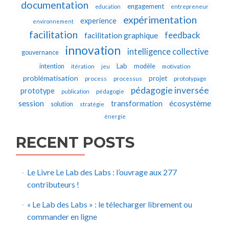
documentation
engagement
education
entrepreneur
expérimentation
experience
environnement
facilitation
feedback
facilitation graphique
innovation
intelligence collective
gouvernance
Lab
intention
modèle
itération
jeu
motivation
problématisation
projet
process
processus
prototypage
pédagogie inversée
prototype
publication
pédagogie
écosystème
session
transformation
solution
stratégie
énergie
RECENT POSTS
Le Livre Le Lab des Labs : l’ouvrage aux 277
contributeurs !
« Le Lab des Labs » : le télecharger librement ou
commander en ligne