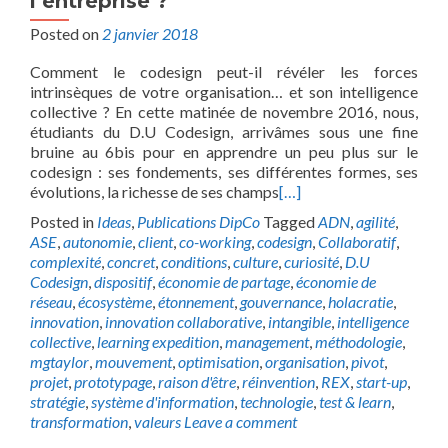
l’entreprise ?
Posted on
2 janvier 2018
Comment le codesign peut-il révéler les forces
intrinsèques de votre organisation… et son intelligence
collective ? En cette matinée de novembre 2016, nous,
étudiants du D.U Codesign, arrivâmes sous une fine
bruine au 6bis pour en apprendre un peu plus sur le
codesign : ses fondements, ses différentes formes, ses
évolutions, la richesse de ses champs
[…]
Posted in
Ideas
,
Publications DipCo
Tagged
ADN
,
agilité
,
ASE
,
autonomie
,
client
,
co-working
,
codesign
,
Collaboratif
,
complexité
,
concret
,
conditions
,
culture
,
curiosité
,
D.U
Codesign
,
dispositif
,
économie de partage
,
économie de
réseau
,
écosystème
,
étonnement
,
gouvernance
,
holacratie
,
innovation
,
innovation collaborative
,
intangible
,
intelligence
collective
,
learning expedition
,
management
,
méthodologie
,
mgtaylor
,
mouvement
,
optimisation
,
organisation
,
pivot
,
projet
,
prototypage
,
raison d'être
,
réinvention
,
REX
,
start-up
,
stratégie
,
système d'information
,
technologie
,
test & learn
,
transformation
,
valeurs
Leave a comment