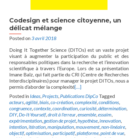
Codesign et science citoyenne, un
délicat mélange
Posted on
3 avril 2018
Doing It Together Science (DITOs) est un vaste projet
visant à augmenter la participation du public et des
responsables politiques dans la recherche et l’innovation
scientifique à travers l’Europe. Lors de sa présentation
Imane Baïz, qui fait partie du CRI (Centre de Recherches
Interdisciplinaires) pour manager le projet DITOs, nous a
permis d’aborder la complexité
[…]
Posted in
Ideas
,
Projects
,
Publications DipCo
Tagged
acteurs
,
agilité
,
biais
,
co-création
,
complexité
,
conditions
,
congruence
,
contexte
,
coordination
,
curiosité
,
détermination
,
DIY
,
Do-It-Yourself
,
droit à l'erreur
,
ensemble
,
essaim
,
expérimentation
,
gestion de projet
,
hypothèse
,
innovation
,
intention
,
itération
,
manipulation
,
mouvement
,
non-linéaire
,
objectif
,
optimisation
,
participatif
,
plateforme
,
point de vue
,