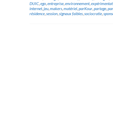
DUIC
,
ego
,
entreprise
,
environnement
,
expérimentat
internet
,
jeu
,
makers
,
matériel
,
parKour
,
partage
,
par
résidence
,
session
,
signaux faibles
,
sociocratie
,
spons
Posts
navigation