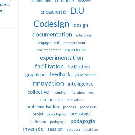
confiance
conditions
contexte
ndant
,
D.U
on
,
créativité
Codesign
design
documentation
education
engagement
entrepreneur
experience
environnement
expérimentation
facilitation
facilitation
feedback
graphique
gouvernance
innovation
intelligence
collective
intention
itération
jeu
Lab
modèle
motivation
problématisation
process
processus
prototype
projet
prototypage
pédagogie
publication
pédagogie
inversée
session
solution
stratégie