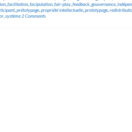
ion
,
facilitation
,
facipulation
,
fair-play
,
feedback
,
gouvernance
,
indépe
ticipant
,
prétotypage
,
propriété intellectuelle
,
prototypage
,
redistributi
or
,
système
2 Comments