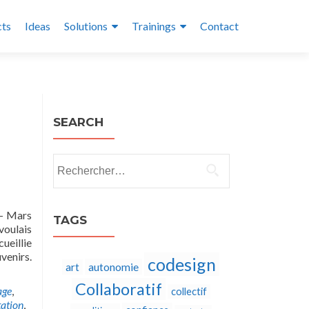
cts
Ideas
Solutions
Trainings
Contact
SEARCH
Rechercher :
7- Mars
TAGS
voulais
ueillie
venirs.
codesign
autonomie
art
Collaboratif
age
,
collectif
ation
,