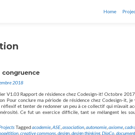
Home
Proje
tion
 congruence
embre 2018
ier V1.03 Rapport de résidence chez Codesign-it! Octobre 201
on Pour conclure ma période de résidence chez Codesign-it, je 
 réflexif et tenter de redonner un peu à ce collectif qui m’avait acc
nérosité. Ce fut un exercice difficile, tant se mélangent les sou
Projects
Tagged
acodemie
,
ASE
,
association
,
autonomie
,
axiome
,
cadr
oopétition
,
creative commons
,
design
,
design thinking
,
DipCo
,
document