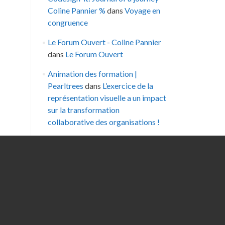
Coline Pannier %
dans
Voyage en
congruence
Le Forum Ouvert - Coline Pannier
dans
Le Forum Ouvert
Animation des formation |
Pearltrees
dans
L’exercice de la
représentation visuelle a un impact
sur la transformation
collaborative des organisations !