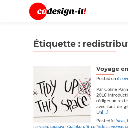
Étiquette :
redistribu
Voyage en
Posted on
6 nov
Par Coline Pann
2018 Introducti
rédiger un texte
avec tant de gé
Un
[…]
Posted in
Ideas
,
cerveau
,
codesign
,
Collaboratif
,
collectif
,
consigne
,
c