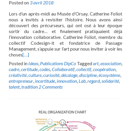
Posted on
3 avril 2018
Lors d’un après-midi au Musée d’Orsay, Catherine Foliot
nous a invités à revisiter l’histoire. Nous avons ainsi
découvert des précurseurs, qui ont osé à leur époque
sortir du cadre… et finalement pratiquaient déjà
l’innovation collaborative. Catherine Foliot, membre du
collectif Codesign-it et fondatrice de Passage
Management, s’appuie sur l’art pour nous inviter à voir les
choses
[…]
Posted in
Ideas
,
Publications DipCo
Tagged
art
,
association
,
cadre
,
certitude
,
codes
,
Collaboratif
,
collectif
,
coopération
,
créativité
,
culture
,
curiosité
,
décalage
,
discipline
,
écosystème
,
entrepreneur
,
incertitude
,
innovation
,
Lab
,
regard
,
solidarité
,
talent
,
tradition
2 Comments