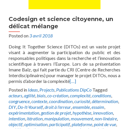
Codesign et science citoyenne, un
délicat mélange
Posted on
3 avril 2018
Doing It Together Science (DITOs) est un vaste projet
visant à augmenter la participation du public et des
responsables politiques dans la recherche et l’innovation
scientifique à travers l’Europe. Lors de sa présentation
Imane Baïz, qui fait partie du CRI (Centre de Recherches
Interdisciplinaires) pour manager le projet DITOs, nous a
permis d’aborder la complexité
[…]
Posted in
Ideas
,
Projects
,
Publications DipCo
Tagged
acteurs
,
agilité
,
biais
,
co-création
,
complexité
,
conditions
,
congruence
,
contexte
,
coordination
,
curiosité
,
détermination
,
DIY
,
Do-It-Yourself
,
droit à l'erreur
,
ensemble
,
essaim
,
expérimentation
,
gestion de projet
,
hypothèse
,
innovation
,
intention
,
itération
,
manipulation
,
mouvement
,
non-linéaire
,
objectif
,
optimisation
,
participatif
,
plateforme
,
point de vue
,