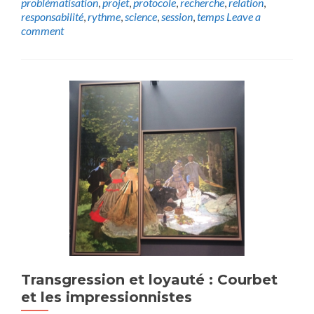
problématisation
,
projet
,
protocole
,
recherche
,
relation
,
responsabilité
,
rythme
,
science
,
session
,
temps
Leave a
comment
Transgression et loyauté : Courbet
et les impressionnistes