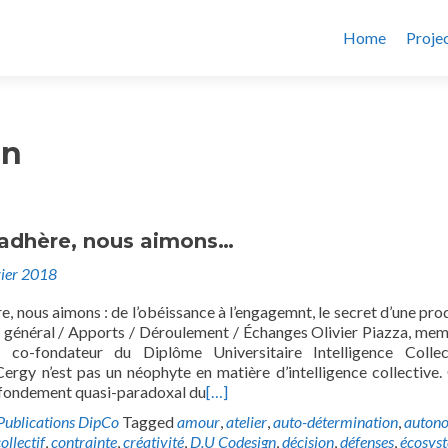
Home
Proje
on
l adhère, nous aimons…
vier 2018
re, nous aimons : de l’obéissance à l’engagemnt, le secret d’une pro
e général / Apports / Déroulement / Échanges Olivier Piazza, me
t co-fondateur du Diplôme Universitaire Intelligence Colle
Cergy n’est pas un néophyte en matière d’intelligence collective. 
fondement quasi-paradoxal du
[…]
Publications DipCo
Tagged
amour
,
atelier
,
auto-détermination
,
auton
ollectif
,
contrainte
,
créativité
,
D.U Codesign
,
décision
,
défenses
,
écosys