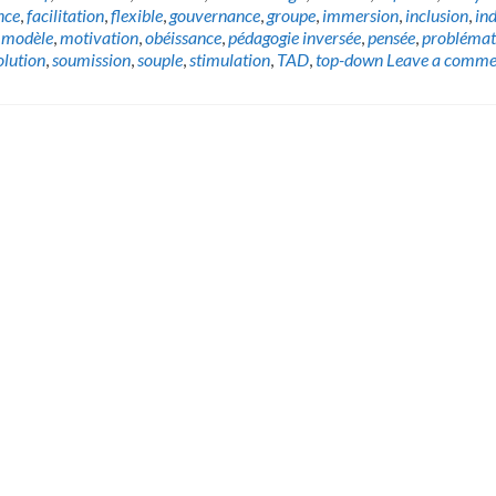
nce
,
facilitation
,
flexible
,
gouvernance
,
groupe
,
immersion
,
inclusion
,
in
,
modèle
,
motivation
,
obéissance
,
pédagogie inversée
,
pensée
,
problémat
olution
,
soumission
,
souple
,
stimulation
,
TAD
,
top-down
Leave a comme