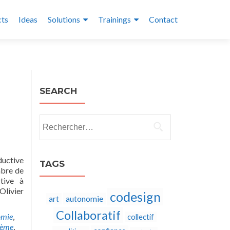
cts
Ideas
Solutions
Trainings
Contact
SEARCH
Rechercher :
ductive
TAGS
mbre de
ctive à
Olivier
codesign
autonomie
art
Collaboratif
omie
,
collectif
tème
,