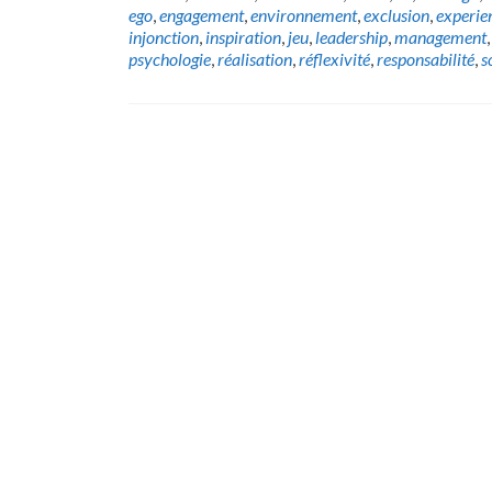
ego
,
engagement
,
environnement
,
exclusion
,
experie
injonction
,
inspiration
,
jeu
,
leadership
,
management
psychologie
,
réalisation
,
réflexivité
,
responsabilité
,
s
Posts
navigation