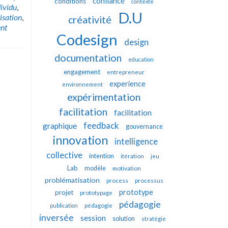
confiance
conditions
contexte
dividu
,
D.U
isation
,
créativité
nt
Codesign
design
documentation
education
engagement
entrepreneur
experience
environnement
expérimentation
facilitation
facilitation
feedback
graphique
gouvernance
innovation
intelligence
collective
intention
itération
jeu
Lab
modèle
motivation
problématisation
process
processus
prototype
projet
prototypage
pédagogie
publication
pédagogie
inversée
session
solution
stratégie