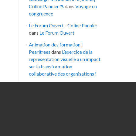
Coline Pannier %
dans
Voyage en
congruence
Le Forum Ouvert - Coline Pannier
dans
Le Forum Ouvert
Animation des formation |
Pearltrees
dans
L’exercice de la
représentation visuelle a un impact
sur la transformation
collaborative des organisations !