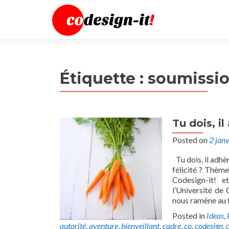
Étiquette :
soumissi
Tu dois, i
Posted on
2 jan
Tu dois, il adhè
félicité ? Thèm
Codesign-it! e
l’Université de 
nous ramène au 
Posted in
Ideas
,
autorité
,
aventure
,
bienveillant
,
cadre
,
co
,
codesign
,
c