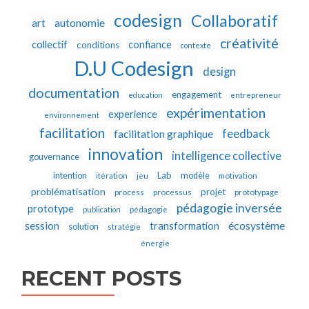
codesign
Collaboratif
autonomie
art
créativité
collectif
confiance
conditions
contexte
D.U Codesign
design
documentation
engagement
education
entrepreneur
expérimentation
experience
environnement
facilitation
feedback
facilitation graphique
innovation
intelligence collective
gouvernance
Lab
intention
modèle
itération
jeu
motivation
problématisation
projet
process
processus
prototypage
pédagogie inversée
prototype
publication
pédagogie
écosystème
session
transformation
solution
stratégie
énergie
RECENT POSTS