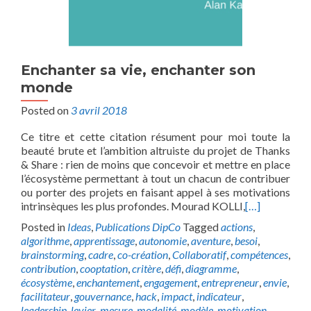
Enchanter sa vie, enchanter son
monde
Posted on
3 avril 2018
Ce titre et cette citation résument pour moi toute la
beauté brute et l’ambition altruiste du projet de Thanks
& Share : rien de moins que concevoir et mettre en place
l’écosystème permettant à tout un chacun de contribuer
ou porter des projets en faisant appel à ses motivations
intrinsèques les plus profondes. Mourad KOLLI,
[…]
Posted in
Ideas
,
Publications DipCo
Tagged
actions
,
algorithme
,
apprentissage
,
autonomie
,
aventure
,
besoi
,
brainstorming
,
cadre
,
co-création
,
Collaboratif
,
compétences
,
contribution
,
cooptation
,
critère
,
défi
,
diagramme
,
écosystème
,
enchantement
,
engagement
,
entrepreneur
,
envie
,
facilitateur
,
gouvernance
,
hack
,
impact
,
indicateur
,
leadership
,
levier
,
mesure
,
modalité
,
modèle
,
motivation
,