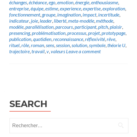
échanges
,
échéance
,
ego
,
emotion
,
énergie
,
enthousiasme
,
entreprise
,
équipe
,
estime
,
experience
,
expertise
,
exploration
,
fonctionnement
,
groupe
,
imagination
,
impact
,
incertitude
,
indicateur
,
joie
,
leader
,
liberté
,
meta-modèle
,
méthode
,
modèle
,
parallèlisation
,
parcours
,
participant
,
pitch
,
plaisir
,
presencing
,
problématisation
,
processus
,
projet
,
prototypage
,
publication
,
quotidien
,
reconnaissance
,
réflexivité
,
rêve
,
rituel
,
rôle
,
roman
,
sens
,
session
,
solution
,
symbole
,
théorie U
,
trajectoire
,
travail
,
v
,
valeurs
Leave a comment
Posts
navigation
SEARCH
Rechercher :