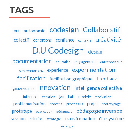
TAGS
codesign
Collaboratif
autonomie
art
créativité
collectif
confiance
conditions
contexte
D.U Codesign
design
documentation
engagement
education
entrepreneur
expérimentation
experience
environnement
facilitation
feedback
facilitation graphique
innovation
intelligence collective
gouvernance
Lab
intention
modèle
itération
jeu
motivation
problématisation
projet
process
processus
prototypage
pédagogie inversée
prototype
publication
pédagogie
écosystème
session
transformation
solution
stratégie
énergie