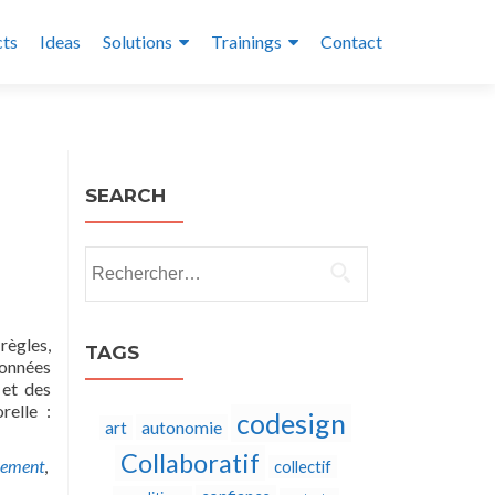
cts
Ideas
Solutions
Trainings
Contact
SEARCH
Rechercher :
règles,
TAGS
données
 et des
relle :
codesign
autonomie
art
Collaboratif
cement
,
collectif