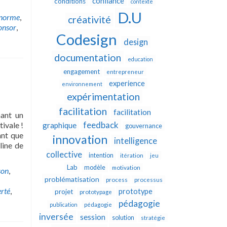
confiance
conditions
contexte
D.U
norme
,
créativité
onsor
,
Codesign
design
documentation
education
engagement
entrepreneur
experience
environnement
expérimentation
facilitation
facilitation
mant un
feedback
ivale !
graphique
gouvernance
ant que
innovation
intelligence
line de
collective
intention
itération
jeu
Lab
modèle
motivation
son
,
problématisation
process
processus
erté
,
prototype
projet
prototypage
pédagogie
publication
pédagogie
inversée
session
solution
stratégie