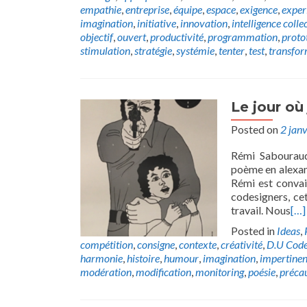
empathie
,
entreprise
,
équipe
,
espace
,
exigence
,
exper
imagination
,
initiative
,
innovation
,
intelligence colle
objectif
,
ouvert
,
productivité
,
programmation
,
proto
stimulation
,
stratégie
,
systémie
,
tenter
,
test
,
transfor
Le jour où
Posted on
2 jan
Rémi Sabouraud
poème en alexand
Rémi est convai
codesigners, cet
travail. Nous
[…]
Posted in
Ideas
,
compétition
,
consigne
,
contexte
,
créativité
,
D.U Code
harmonie
,
histoire
,
humour
,
imagination
,
impertine
modération
,
modification
,
monitoring
,
poésie
,
préca