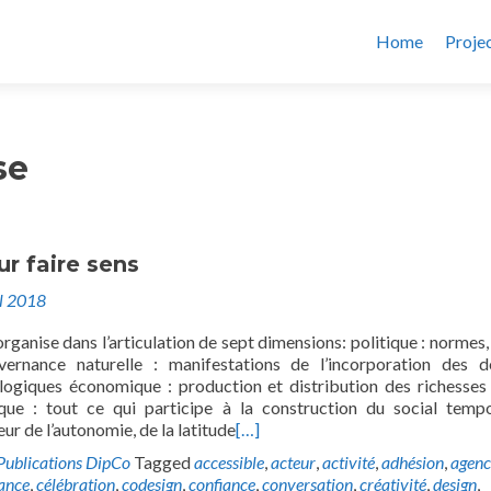
Home
Proje
se
ur faire sens
il 2018
organise dans l’articulation de sept dimensions: politique : normes, 
uvernance naturelle : manifestations de l’incorporation des 
logiques économique : production et distribution des richesses
que : tout ce qui participe à la construction du social tempo
leur de l’autonomie, de la latitude
[…]
Publications DipCo
Tagged
accessible
,
acteur
,
activité
,
adhésion
,
agen
lance
,
célébration
,
codesign
,
confiance
,
conversation
,
créativité
,
design
,