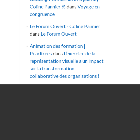
Coline Pannier %
dans
Voyage en
congruence
Le Forum Ouvert - Coline Pannier
dans
Le Forum Ouvert
Animation des formation |
Pearltrees
dans
L’exercice de la
représentation visuelle a un impact
sur la transformation
collaborative des organisations !