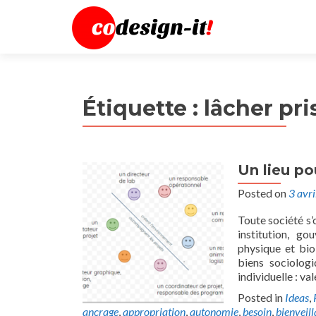
Étiquette :
lâcher pri
Un lieu po
Posted on
3 avr
Toute société s’
institution, go
physique et bio
biens sociologi
individuelle : va
Posted in
Ideas
,
ancrage
,
appropriation
,
autonomie
,
besoin
,
bienveil