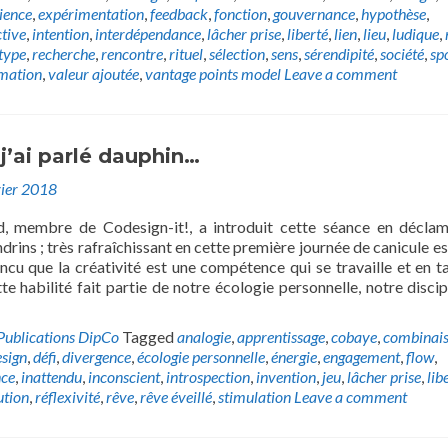
ience
,
expérimentation
,
feedback
,
fonction
,
gouvernance
,
hypothèse
,
ctive
,
intention
,
interdépendance
,
lâcher prise
,
liberté
,
lien
,
lieu
,
ludique
,
type
,
recherche
,
rencontre
,
rituel
,
sélection
,
sens
,
sérendipité
,
société
,
sp
mation
,
valeur ajoutée
,
vantage points model
Leave a comment
 j’ai parlé dauphin…
vier 2018
, membre de Codesign-it!, a introduit cette séance en décla
rins ; très rafraîchissant en cette première journée de canicule est
ncu que la créativité est une compétence qui se travaille et en t
te habilité fait partie de notre écologie personnelle, notre discip
Publications DipCo
Tagged
analogie
,
apprentissage
,
cobaye
,
combinai
sign
,
défi
,
divergence
,
écologie personnelle
,
énergie
,
engagement
,
flow
,
nce
,
inattendu
,
inconscient
,
introspection
,
invention
,
jeu
,
lâcher prise
,
lib
ution
,
réflexivité
,
rêve
,
rêve éveillé
,
stimulation
Leave a comment