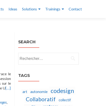
cts
Ideas
Solutions
Trainings
Contact
SEARCH
Rechercher :
race le
TAGS
session
 sur le
ie U
[…]
codesign
autonomie
art
Collaboratif
collectif
nges
,