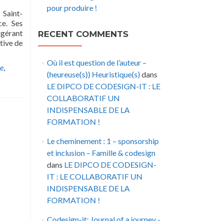
pour produire !
 Saint-
ce. Ses
igérant
RECENT COMMENTS
tive de
Où il est question de l’auteur –
e
,
(heureuse(s)) Heuristique(s)
dans
LE DIPCO DE CODESIGN-IT : LE
COLLABORATIF UN
INDISPENSABLE DE LA
FORMATION !
Le cheminement : 1 – sponsorship
et inclusion – Famille & codesign
dans
LE DIPCO DE CODESIGN-
IT : LE COLLABORATIF UN
INDISPENSABLE DE LA
FORMATION !
Codesign-it: Journal of a journey -