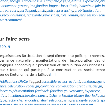
otion
,
énergie
,
enthousiasme
,
entreprise
,
équipe
,
estime
,
experience
,
exp
tionnement
,
groupe
,
imagination
,
impact
,
incertitude
,
indicateur
,
joie
,
l
ion
,
parcours
,
participant
,
pitch
,
plaisir
,
presencing
,
problématisation
,
n
,
reconnaissance
,
réflexivité
,
rêve
,
rituel
,
rôle
,
roman
,
sens
,
session
,
solu
ave a comment
ur faire sens
il 2018
organise dans l’articulation de sept dimensions: politique : normes, 
uvernance naturelle : manifestations de l’incorporation des 
logiques économique : production et distribution des richesses
que : tout ce qui participe à la construction du social tempo
leur de l’autonomie, de la latitude
[…]
Publications DipCo
Tagged
accessible
,
acteur
,
activité
,
adhésion
,
agen
lance
,
célébration
,
codesign
,
confiance
,
conversation
,
créativité
,
design
,
ience
,
expérimentation
,
feedback
,
fonction
,
gouvernance
,
hypothèse
,
ctive
,
intention
,
interdépendance
,
lâcher prise
,
liberté
,
lien
,
lieu
,
ludique
,
type
,
recherche
,
rencontre
,
rituel
,
sélection
,
sens
,
sérendipité
,
société
,
sp
mation
,
valeur ajoutée
,
vantage points model
Leave a comment