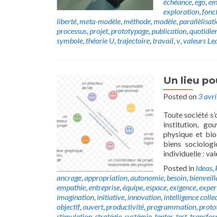
échéance
,
ego
,
em
exploration
,
fonc
liberté
,
meta-modèle
,
méthode
,
modèle
,
parallèlisat
processus
,
projet
,
prototypage
,
publication
,
quotidie
symbole
,
théorie U
,
trajectoire
,
travail
,
v
,
valeurs
Le
Un lieu po
Posted on
3 avr
Toute société s’
institution, go
physique et bio
biens sociologi
individuelle : va
Posted in
Ideas
,
ancrage
,
appropriation
,
autonomie
,
besoin
,
bienveil
empathie
,
entreprise
,
équipe
,
espace
,
exigence
,
exper
imagination
,
initiative
,
innovation
,
intelligence colle
objectif
,
ouvert
,
productivité
,
programmation
,
proto
stimulation
,
stratégie
,
systémie
,
tenter
,
test
,
transfor