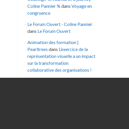
Coline Pannier %
dans
Voyage en
congruence
Le Forum Ouvert - Coline Pannier
dans
Le Forum Ouvert
Animation des formation |
Pearltrees
dans
L’exercice de la
représentation visuelle a un impact
sur la transformation
collaborative des organisations !