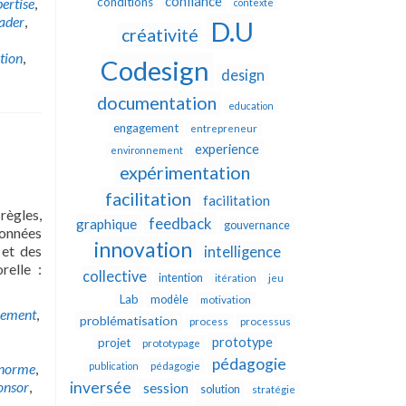
confiance
ertise
,
conditions
contexte
eader
,
D.U
créativité
tion
,
Codesign
design
documentation
education
engagement
entrepreneur
experience
environnement
expérimentation
facilitation
facilitation
règles,
feedback
graphique
gouvernance
données
innovation
 et des
intelligence
relle :
collective
intention
itération
jeu
Lab
modèle
motivation
cement
,
problématisation
process
processus
prototype
projet
prototypage
pédagogie
norme
,
publication
pédagogie
onsor
,
inversée
session
solution
stratégie