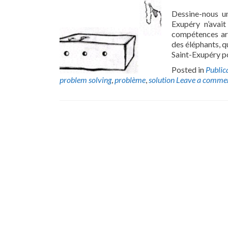
Dessine-nous un
Exupéry n’avai
compétences art
des éléphants, q
Saint-Exupéry po
Posted in
Public
problem solving
,
problème
,
solution
Leave a comme
Posts
navigation