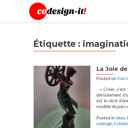
Étiquette :
imaginati
La Joie de
Posted on
3 avr
« Créer, c’est 
déroulement d’u
est le récit d’u
modèle du parco
Posted in
Ideas
,
codesign
,
Collabo