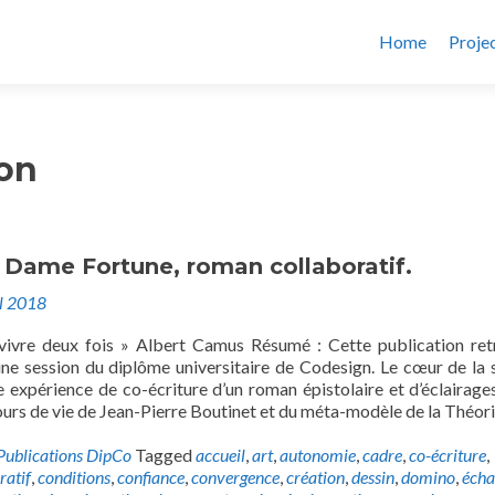
Home
Proje
on
 Dame Fortune, roman collaboratif.
il 2018
vivre deux fois » Albert Camus Résumé : Cette publication ret
ne session du diplôme universitaire de Codesign. Le cœur de la 
ne expérience de co-écriture d’un roman épistolaire et d’éclairages
urs de vie de Jean-Pierre Boutinet et du méta-modèle de la Théor
Publications DipCo
Tagged
accueil
,
art
,
autonomie
,
cadre
,
co-écriture
,
ratif
,
conditions
,
confiance
,
convergence
,
création
,
dessin
,
domino
,
écha