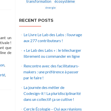
écosystème
transformation
énergie
RECENT POSTS
Le Livre Le Lab des Labs : l’ouvrage
mant un
aux 277 contributeurs !
ivale !
ant que
« Le Lab des Labs » : le télecharger
line de
librement ou commander en ligne
son
,
Rencontre avec des facilitateurs-
makers : une préférence à passer
erté
,
par le faire !
La journée des métier de
Codesign-it ! La pluridisciplinarité
dans un collectif ça se cultive !
Cercle Écologie – Oui aux réunions