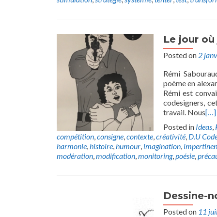
Le jour où
Posted on
2 jan
Rémi Sabouraud
poème en alexand
Rémi est convai
codesigners, cet
travail. Nous
[…]
Posted in
Ideas
,
compétition
,
consigne
,
contexte
,
créativité
,
D.U Code
harmonie
,
histoire
,
humour
,
imagination
,
impertine
modération
,
modification
,
monitoring
,
poésie
,
préca
Dessine-n
Posted on
11 jui