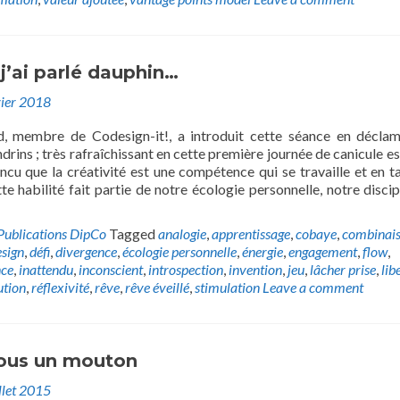
 j’ai parlé dauphin…
vier 2018
, membre de Codesign-it!, a introduit cette séance en décla
rins ; très rafraîchissant en cette première journée de canicule est
ncu que la créativité est une compétence qui se travaille et en t
te habilité fait partie de notre écologie personnelle, notre discip
Publications DipCo
Tagged
analogie
,
apprentissage
,
cobaye
,
combinai
sign
,
défi
,
divergence
,
écologie personnelle
,
énergie
,
engagement
,
flow
,
nce
,
inattendu
,
inconscient
,
introspection
,
invention
,
jeu
,
lâcher prise
,
lib
ution
,
réflexivité
,
rêve
,
rêve éveillé
,
stimulation
Leave a comment
ous un mouton
llet 2015