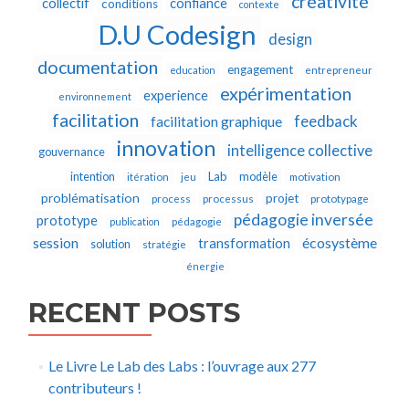
créativité
collectif
confiance
conditions
contexte
D.U Codesign
design
documentation
engagement
education
entrepreneur
expérimentation
experience
environnement
facilitation
feedback
facilitation graphique
innovation
intelligence collective
gouvernance
Lab
intention
modèle
itération
jeu
motivation
problématisation
projet
process
processus
prototypage
pédagogie inversée
prototype
publication
pédagogie
écosystème
session
transformation
solution
stratégie
énergie
RECENT POSTS
Le Livre Le Lab des Labs : l’ouvrage aux 277
contributeurs !