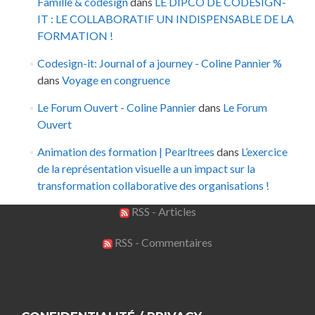
Famille & codesign
dans
LE DIPCO DE CODESIGN-
IT : LE COLLABORATIF UN INDISPENSABLE DE LA
FORMATION !
Codesign-it: Journal of a journey - Coline Pannier %
dans
Voyage en congruence
Le Forum Ouvert - Coline Pannier
dans
Le Forum
Ouvert
Animation des formation | Pearltrees
dans
L’exercice
de la représentation visuelle a un impact sur la
transformation collaborative des organisations !
RSS - Articles
RSS - Commentaires