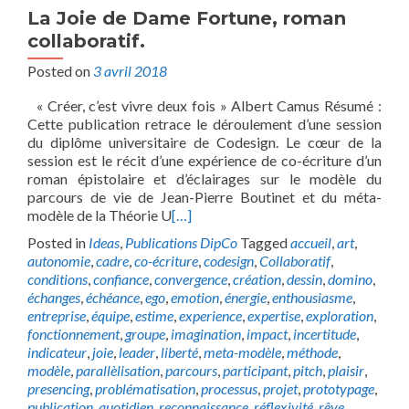
La Joie de Dame Fortune, roman
collaboratif.
Posted on
3 avril 2018
« Créer, c’est vivre deux fois » Albert Camus Résumé :
Cette publication retrace le déroulement d’une session
du diplôme universitaire de Codesign. Le cœur de la
session est le récit d’une expérience de co-écriture d’un
roman épistolaire et d’éclairages sur le modèle du
parcours de vie de Jean-Pierre Boutinet et du méta-
modèle de la Théorie U
[…]
Posted in
Ideas
,
Publications DipCo
Tagged
accueil
,
art
,
autonomie
,
cadre
,
co-écriture
,
codesign
,
Collaboratif
,
conditions
,
confiance
,
convergence
,
création
,
dessin
,
domino
,
échanges
,
échéance
,
ego
,
emotion
,
énergie
,
enthousiasme
,
entreprise
,
équipe
,
estime
,
experience
,
expertise
,
exploration
,
fonctionnement
,
groupe
,
imagination
,
impact
,
incertitude
,
indicateur
,
joie
,
leader
,
liberté
,
meta-modèle
,
méthode
,
modèle
,
parallèlisation
,
parcours
,
participant
,
pitch
,
plaisir
,
presencing
,
problématisation
,
processus
,
projet
,
prototypage
,
publication
,
quotidien
,
reconnaissance
,
réflexivité
,
rêve
,