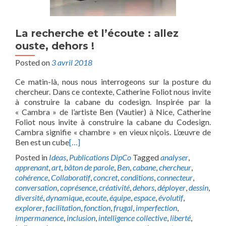
La recherche et l’écoute : allez
ouste, dehors !
Posted on
3 avril 2018
Ce matin-là, nous nous interrogeons sur la posture du
chercheur. Dans ce contexte, Catherine Foliot nous invite
à construire la cabane du codesign. Inspirée par la
« Cambra » de l’artiste Ben (Vautier) à Nice, Catherine
Foliot nous invite à construire la cabane du Codesign.
Cambra signifie « chambre » en vieux niçois. L’œuvre de
Ben est un cube
[…]
Posted in
Ideas
,
Publications DipCo
Tagged
analyser
,
apprenant
,
art
,
bâton de parole
,
Ben
,
cabane
,
chercheur
,
cohérence
,
Collaboratif
,
concret
,
conditions
,
connecteur
,
conversation
,
coprésence
,
créativité
,
dehors
,
déployer
,
dessin
,
diversité
,
dynamique
,
ecoute
,
équipe
,
espace
,
évolutif
,
explorer
,
facilitation
,
fonction
,
frugal
,
imperfection
,
impermanence
,
inclusion
,
intelligence collective
,
liberté
,