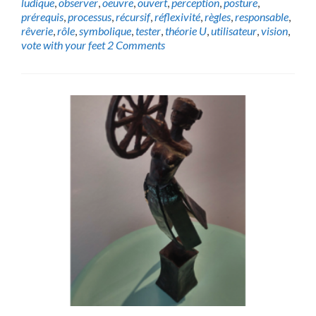
ludique
,
observer
,
oeuvre
,
ouvert
,
perception
,
posture
,
prérequis
,
processus
,
récursif
,
réflexivité
,
règles
,
responsable
,
rêverie
,
rôle
,
symbolique
,
tester
,
théorie U
,
utilisateur
,
vision
,
vote with your feet
2 Comments