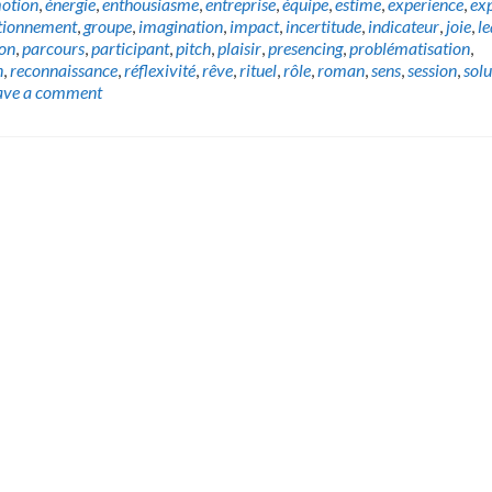
otion
,
énergie
,
enthousiasme
,
entreprise
,
équipe
,
estime
,
experience
,
exp
tionnement
,
groupe
,
imagination
,
impact
,
incertitude
,
indicateur
,
joie
,
l
ion
,
parcours
,
participant
,
pitch
,
plaisir
,
presencing
,
problématisation
,
n
,
reconnaissance
,
réflexivité
,
rêve
,
rituel
,
rôle
,
roman
,
sens
,
session
,
solu
ave a comment