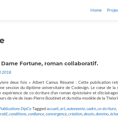
Home
Proje
re
 Dame Fortune, roman collaboratif.
il 2018
vivre deux fois » Albert Camus Résumé : Cette publication ret
ne session du diplôme universitaire de Codesign. Le cœur de la 
ne expérience de co-écriture d’un roman épistolaire et d’éclairages
urs de vie de Jean-Pierre Boutinet et du méta-modèle de la Théor
Publications DipCo
Tagged
accueil
,
art
,
autonomie
,
cadre
,
co-écriture
,
ratif
,
conditions
,
confiance
,
convergence
,
création
,
dessin
,
domino
,
écha