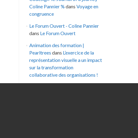
Coline Pannier %
dans
Voyage en
congruence
Le Forum Ouvert - Coline Pannier
dans
Le Forum Ouvert
Animation des formation |
Pearltrees
dans
L’exercice de la
représentation visuelle a un impact
sur la transformation
collaborative des organisations !