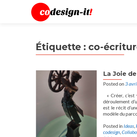
Étiquette :
co-écritu
La Joie de
Posted on
3 avr
« Créer, c’est 
déroulement d’u
est le récit d’u
modèle du parco
Posted in
Ideas
,
codesign
,
Collabo