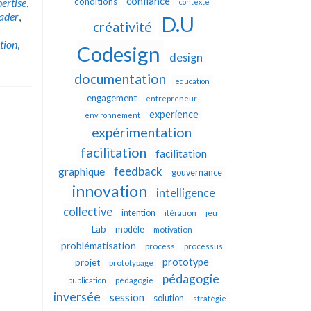
confiance
ertise
,
conditions
contexte
eader
,
D.U
créativité
tion
,
Codesign
design
documentation
education
engagement
entrepreneur
experience
environnement
expérimentation
facilitation
facilitation
feedback
graphique
gouvernance
innovation
intelligence
collective
intention
itération
jeu
Lab
modèle
motivation
problématisation
process
processus
prototype
projet
prototypage
pédagogie
publication
pédagogie
inversée
session
solution
stratégie