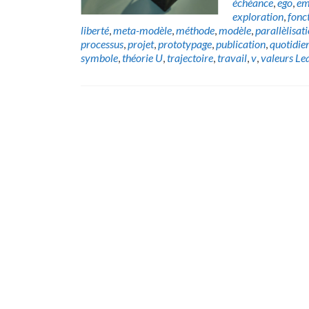
échéance
,
ego
,
em
exploration
,
fonc
liberté
,
meta-modèle
,
méthode
,
modèle
,
parallèlisat
processus
,
projet
,
prototypage
,
publication
,
quotidie
symbole
,
théorie U
,
trajectoire
,
travail
,
v
,
valeurs
Le
Posts
navigation