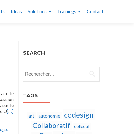
cts
Ideas
Solutions
Trainings
Contact
SEARCH
Rechercher :
race le
TAGS
session
 sur le
ie U
[…]
codesign
autonomie
art
Collaboratif
collectif
nges
,