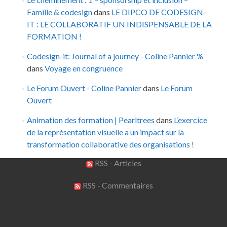
Famille & codesign
dans
LE DIPCO DE CODESIGN-
IT : LE COLLABORATIF UN INDISPENSABLE DE LA
FORMATION !
Codesign-it: Journal of a journey - Coline Pannier %
dans
Voyage en congruence
Le Forum Ouvert - Coline Pannier
dans
Le Forum
Ouvert
Animation des formation | Pearltrees
dans
L’exercice
de la représentation visuelle a un impact sur la
transformation collaborative des organisations !
RSS - Articles
RSS - Commentaires