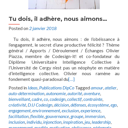
Tu dois, il adhère, nous aimons…
Posted on
2 janvier 2018
Tu dois, il adhère, nous aimons : de l’obéissance à
l’engagemnt, le secret d’une productive félicité ? Thème
général / Apports / Déroulement / Échanges Olivier
Piazza, membre de Codesign-it! et co-fondateur du
Diplôme Universitaire Intelligence Collective à
l’Université de Cergy n’est pas un néophyte en matière
d’intelligence collective. Olivier nous ramène au
fondement quasi-paradoxal du
[…]
Posted in
Ideas
,
Publications DipCo
Tagged
amour
,
atelier
,
auto-détermination
,
autonomie
,
autorité
,
aventure
,
bienveillant
,
cadre
,
co
,
codesign
,
collectif
,
contrainte
,
créativité
,
D.U Codesign
,
décision
,
défenses
,
écosystème
,
ego
,
engagement
,
environnement
,
exclusion
,
experience
,
facilitation
,
flexible
,
gouvernance
,
groupe
,
immersion
,
inclusion
,
individu
,
injonction
,
inspiration
,
jeu
,
leadership
,
management
,
modèle
,
motivation
,
obéissance
,
pédagogie