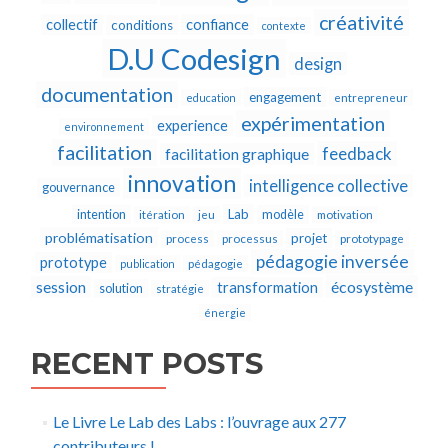
créativité
collectif
confiance
conditions
contexte
D.U Codesign
design
documentation
engagement
education
entrepreneur
expérimentation
experience
environnement
facilitation
feedback
facilitation graphique
innovation
intelligence collective
gouvernance
Lab
intention
modèle
itération
jeu
motivation
problématisation
projet
process
processus
prototypage
pédagogie inversée
prototype
publication
pédagogie
écosystème
session
transformation
solution
stratégie
énergie
RECENT POSTS
Le Livre Le Lab des Labs : l’ouvrage aux 277
contributeurs !