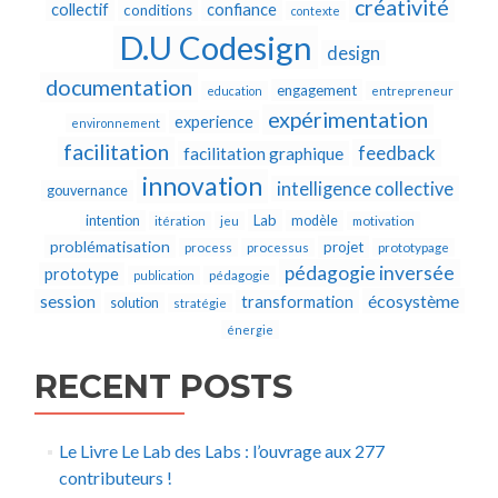
créativité
collectif
confiance
conditions
contexte
D.U Codesign
design
documentation
engagement
education
entrepreneur
expérimentation
experience
environnement
facilitation
feedback
facilitation graphique
innovation
intelligence collective
gouvernance
Lab
intention
modèle
itération
jeu
motivation
problématisation
projet
process
processus
prototypage
pédagogie inversée
prototype
publication
pédagogie
écosystème
session
transformation
solution
stratégie
énergie
RECENT POSTS
Le Livre Le Lab des Labs : l’ouvrage aux 277
contributeurs !