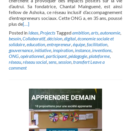
cherchent à provoquer des impacts positifs sur la vie
d’autrui. Sa fondatrice, Chantal Mainguené, est ainsi
fellow de Ashoka, ce réseau inclusif d’accompagnement
d’entrepreneurs sociaux. Cette ONG a, en 35 ans, poussé
plus de
[…]
Posted in
Ideas
,
Projects
Tagged
ambition
,
arts
,
autonomie
,
besoin
,
Collaboratif
,
décision
,
digital
,
économie sociale et
solidaire
,
education
,
entrepreneur
,
équipe
,
facilitation
,
gouvernance
,
initiative
,
inspiration
,
instance
,
inventions
,
ONG
,
opérationnel
,
participant
,
pédagogie
,
plateforme
,
réseau
,
réseau social
,
sens
,
session
,
transfert
Leave a
comment