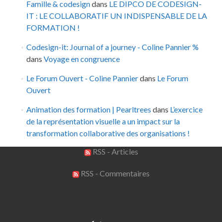
Famille & codesign
dans
LE DIPCO DE CODESIGN-
IT : LE COLLABORATIF UN INDISPENSABLE DE LA
FORMATION !
Codesign-it: Journal of a journey - Coline Pannier %
dans
Voyage en congruence
Le Forum Ouvert - Coline Pannier
dans
Le Forum
Ouvert
Animation des formation | Pearltrees
dans
L’exercice
de la représentation visuelle a un impact sur la
transformation collaborative des organisations !
RSS - Articles
RSS - Commentaires