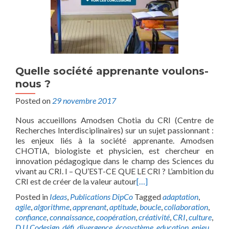
Quelle société apprenante voulons-
nous ?
Posted on
29 novembre 2017
Nous accueillons Amodsen Chotia du CRI (Centre de
Recherches Interdisciplinaires) sur un sujet passionnant :
les enjeux liés à la société apprenante. Amodsen
CHOTIA, biologiste et physicien, est chercheur en
innovation pédagogique dans le champ des Sciences du
vivant au CRI. I – QU’EST-CE QUE LE CRI ? L’ambition du
CRI est de créer de la valeur autour
[…]
Posted in
Ideas
,
Publications DipCo
Tagged
adaptation
,
agile
,
algorithme
,
apprenant
,
aptitude
,
boucle
,
collaboration
,
confiance
,
connaissance
,
coopération
,
créativité
,
CRI
,
culture
,
D.U Codesign
,
défi
,
divergence
,
écosystème
,
education
,
enjeu
,