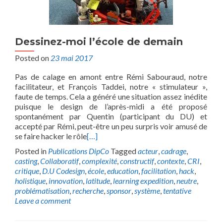
Dessinez-moi l’école de demain
Posted on
23 mai 2017
Pas de calage en amont entre Rémi Sabouraud, notre
facilitateur, et François Taddei, notre « stimulateur »,
faute de temps. Cela a généré une situation assez inédite
puisque le design de l’après-midi a été proposé
spontanément par Quentin (participant du DU) et
accepté par Rémi, peut-être un peu surpris voir amusé de
se faire hacker le rôle
[…]
Posted in
Publications DipCo
Tagged
acteur
,
cadrage
,
casting
,
Collaboratif
,
complexité
,
constructif
,
contexte
,
CRI
,
critique
,
D.U Codesign
,
école
,
education
,
facilitation
,
hack
,
holistique
,
innovation
,
latitude
,
learning expedition
,
neutre
,
problématisation
,
recherche
,
sponsor
,
système
,
tentative
Leave a comment