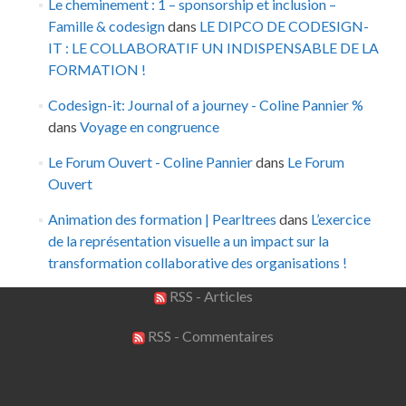
Le cheminement : 1 – sponsorship et inclusion –
Famille & codesign
dans
LE DIPCO DE CODESIGN-
IT : LE COLLABORATIF UN INDISPENSABLE DE LA
FORMATION !
Codesign-it: Journal of a journey - Coline Pannier %
dans
Voyage en congruence
Le Forum Ouvert - Coline Pannier
dans
Le Forum
Ouvert
Animation des formation | Pearltrees
dans
L’exercice
de la représentation visuelle a un impact sur la
transformation collaborative des organisations !
RSS - Articles
RSS - Commentaires