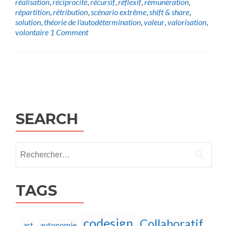
réalisation
,
réciprocité
,
récursif
,
réflexif
,
rémunération
,
répartition
,
rétribution
,
scénario extrême
,
shift & share
,
solution
,
théorie de l'autodétermination
,
valeur
,
valorisation
,
volontaire
1 Comment
Posts
navigation
SEARCH
Rechercher :
TAGS
codesign
Collaboratif
autonomie
art