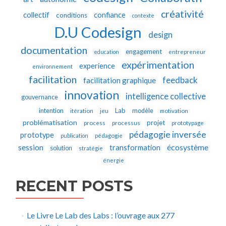
créativité
collectif
confiance
conditions
contexte
D.U Codesign
design
documentation
engagement
education
entrepreneur
expérimentation
experience
environnement
facilitation
feedback
facilitation graphique
innovation
intelligence collective
gouvernance
Lab
intention
modèle
itération
jeu
motivation
problématisation
projet
process
processus
prototypage
pédagogie inversée
prototype
publication
pédagogie
écosystème
session
transformation
solution
stratégie
énergie
RECENT POSTS
Le Livre Le Lab des Labs : l’ouvrage aux 277