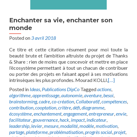
Enchanter sa vie, enchanter son
monde
Posted on
3 avril 2018
Ce titre et cette citation résument pour moi toute la
beauté brute et l’ambition altruiste du projet de Thanks
& Share : rien de moins que concevoir et mettre en place
l’écosystème permettant à tout un chacun de contribuer
ou porter des projets en faisant appel à ses motivations
intrinsèques les plus profondes. Mourad KOLLI,
[…]
Posted in
Ideas
,
Publications DipCo
Tagged
actions
,
algorithme
,
apprentissage
,
autonomie
,
aventure
,
besoi
,
brainstorming
,
cadre
,
co-création
,
Collaboratif
,
compétences
,
contribution
,
cooptation
,
critère
,
défi
,
diagramme
,
écosystème
,
enchantement
,
engagement
,
entrepreneur
,
envie
,
facilitateur
,
gouvernance
,
hack
,
impact
,
indicateur
,
leadership
,
levier
,
mesure
,
modalité
,
modèle
,
motivation
,
partage
,
plateforme
,
problématisation
,
progrès social
,
projet
,