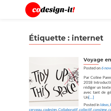
Étiquette :
internet
Voyage en
Posted on
6 nov
Par Coline Pann
2018 Introducti
rédiger un texte
avec tant de gé
Un
[…]
Posted in
Ideas
,
cerveau
,
codesign
,
Collaboratif
,
collectif
,
consigne
,
c