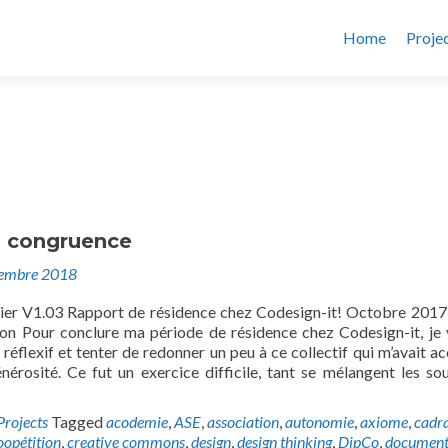
Home
Proje
 congruence
embre 2018
ier V1.03 Rapport de résidence chez Codesign-it! Octobre 201
on Pour conclure ma période de résidence chez Codesign-it, je 
 réflexif et tenter de redonner un peu à ce collectif qui m’avait acc
nérosité. Ce fut un exercice difficile, tant se mélangent les sou
Projects
Tagged
acodemie
,
ASE
,
association
,
autonomie
,
axiome
,
cadr
oopétition
,
creative commons
,
design
,
design thinking
,
DipCo
,
document