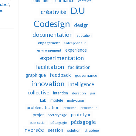
confiance
conditions
contexte
ndant
,
D.U
on
,
créativité
Codesign
design
documentation
education
engagement
entrepreneur
experience
environnement
expérimentation
facilitation
facilitation
feedback
graphique
gouvernance
innovation
intelligence
collective
intention
itération
jeu
Lab
modèle
motivation
problématisation
process
processus
prototype
projet
prototypage
pédagogie
publication
pédagogie
inversée
session
solution
stratégie