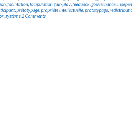
ion
,
facilitation
,
facipulation
,
fair-play
,
feedback
,
gouvernance
,
indépe
ticipant
,
prétotypage
,
propriété intellectuelle
,
prototypage
,
redistributi
or
,
système
2 Comments