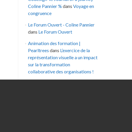
Coline Pannier %
dans
Voyage en
congruence
Le Forum Ouvert - Coline Pannier
dans
Le Forum Ouvert
Animation des formation |
Pearltrees
dans
L’exercice de la
représentation visuelle a un impact
sur la transformation
collaborative des organisations !