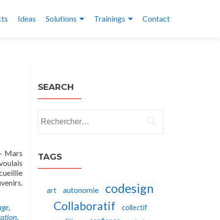
cts
Ideas
Solutions
Trainings
Contact
SEARCH
Rechercher :
7- Mars
TAGS
voulais
ueillie
venirs.
codesign
autonomie
art
Collaboratif
age
,
collectif
ation
,