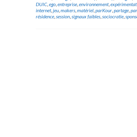
DUIC
,
ego
,
entreprise
,
environnement
,
expérimentat
internet
,
jeu
,
makers
,
matériel
,
parKour
,
partage
,
par
résidence
,
session
,
signaux faibles
,
sociocratie
,
spons
Posts
navigation