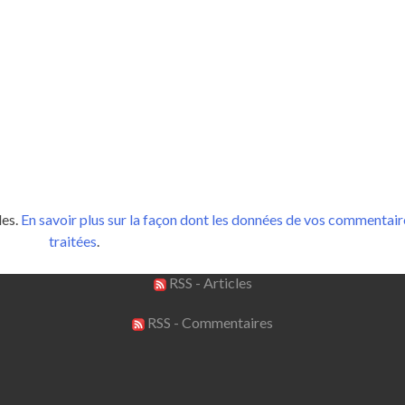
les.
En savoir plus sur la façon dont les données de vos commentair
traitées
.
RSS - Articles
RSS - Commentaires