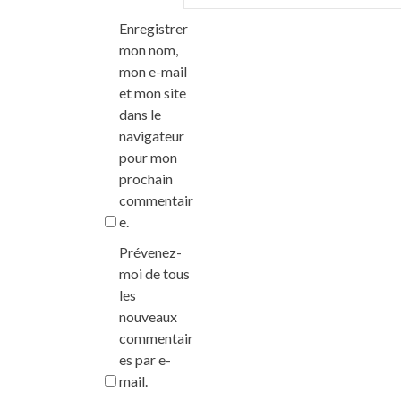
Enregistrer
mon nom,
mon e-mail
et mon site
dans le
navigateur
pour mon
prochain
commentair
e.
Prévenez-
moi de tous
les
nouveaux
commentair
es par e-
mail.