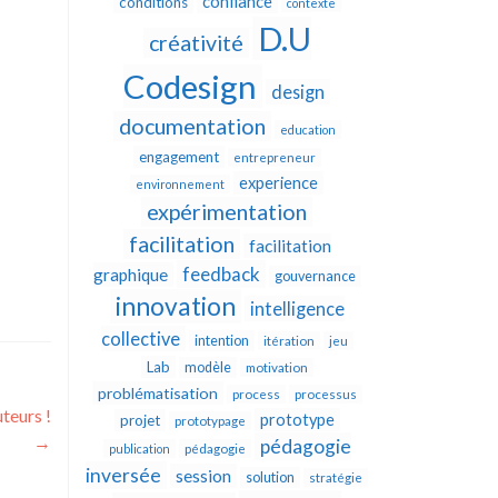
confiance
conditions
contexte
D.U
créativité
Codesign
design
documentation
education
engagement
entrepreneur
experience
environnement
expérimentation
facilitation
facilitation
feedback
graphique
gouvernance
innovation
intelligence
collective
intention
itération
jeu
Lab
modèle
motivation
problématisation
process
processus
teurs !
prototype
projet
prototypage
→
pédagogie
publication
pédagogie
inversée
session
solution
stratégie