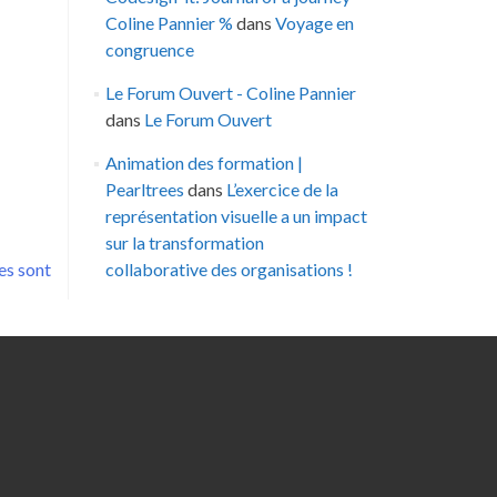
Coline Pannier %
dans
Voyage en
congruence
Le Forum Ouvert - Coline Pannier
dans
Le Forum Ouvert
Animation des formation |
Pearltrees
dans
L’exercice de la
représentation visuelle a un impact
sur la transformation
es sont
collaborative des organisations !