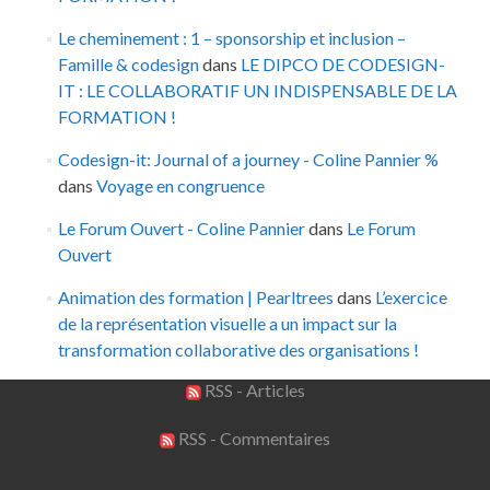
Le cheminement : 1 – sponsorship et inclusion –
Famille & codesign
dans
LE DIPCO DE CODESIGN-
IT : LE COLLABORATIF UN INDISPENSABLE DE LA
FORMATION !
Codesign-it: Journal of a journey - Coline Pannier %
dans
Voyage en congruence
Le Forum Ouvert - Coline Pannier
dans
Le Forum
Ouvert
Animation des formation | Pearltrees
dans
L’exercice
de la représentation visuelle a un impact sur la
transformation collaborative des organisations !
RSS - Articles
RSS - Commentaires