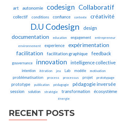
codesign
Collaboratif
autonomie
art
créativité
collectif
confiance
conditions
contexte
D.U Codesign
design
documentation
engagement
education
entrepreneur
expérimentation
experience
environnement
facilitation
feedback
facilitation graphique
innovation
intelligence collective
gouvernance
Lab
intention
modèle
itération
jeu
motivation
problématisation
projet
process
processus
prototypage
pédagogie inversée
prototype
publication
pédagogie
écosystème
session
transformation
solution
stratégie
énergie
RECENT POSTS