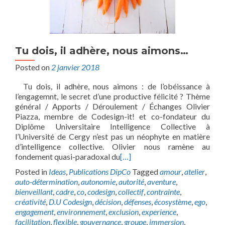
Tu dois, il adhère, nous aimons…
Posted on
2 janvier 2018
Tu dois, il adhère, nous aimons : de l’obéissance à
l’engagemnt, le secret d’une productive félicité ? Thème
général / Apports / Déroulement / Échanges Olivier
Piazza, membre de Codesign-it! et co-fondateur du
Diplôme Universitaire Intelligence Collective à
l’Université de Cergy n’est pas un néophyte en matière
d’intelligence collective. Olivier nous ramène au
fondement quasi-paradoxal du
[…]
Posted in
Ideas
,
Publications DipCo
Tagged
amour
,
atelier
,
auto-détermination
,
autonomie
,
autorité
,
aventure
,
bienveillant
,
cadre
,
co
,
codesign
,
collectif
,
contrainte
,
créativité
,
D.U Codesign
,
décision
,
défenses
,
écosystème
,
ego
,
engagement
,
environnement
,
exclusion
,
experience
,
facilitation
,
flexible
,
gouvernance
,
groupe
,
immersion
,