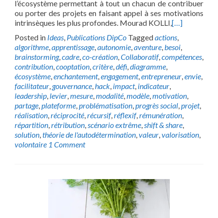
l’écosystème permettant à tout un chacun de contribuer
ou porter des projets en faisant appel à ses motivations
intrinsèques les plus profondes. Mourad KOLLI,
[…]
Posted in
Ideas
,
Publications DipCo
Tagged
actions
,
algorithme
,
apprentissage
,
autonomie
,
aventure
,
besoi
,
brainstorming
,
cadre
,
co-création
,
Collaboratif
,
compétences
,
contribution
,
cooptation
,
critère
,
défi
,
diagramme
,
écosystème
,
enchantement
,
engagement
,
entrepreneur
,
envie
,
facilitateur
,
gouvernance
,
hack
,
impact
,
indicateur
,
leadership
,
levier
,
mesure
,
modalité
,
modèle
,
motivation
,
partage
,
plateforme
,
problématisation
,
progrès social
,
projet
,
réalisation
,
réciprocité
,
récursif
,
réflexif
,
rémunération
,
répartition
,
rétribution
,
scénario extrême
,
shift & share
,
solution
,
théorie de l'autodétermination
,
valeur
,
valorisation
,
volontaire
1 Comment