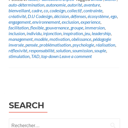
auto-détermination
,
autonomie
,
autorité
,
aventure
,
bienveillant
,
cadre
,
co
,
codesign
,
collectif
,
contrainte
,
créativité
,
D.U Codesign
,
décision
,
défenses
,
écosystème
,
ego
,
engagement
,
environnement
,
exclusion
,
experience
,
facilitation
,
flexible
,
gouvernance
,
groupe
,
immersion
,
inclusion
,
individu
,
injonction
,
inspiration
,
jeu
,
leadership
,
management
,
modèle
,
motivation
,
obéissance
,
pédagogie
inversée
,
pensée
,
problématisation
,
psychologie
,
réalisation
,
réflexivité
,
responsabilité
,
solution
,
soumission
,
souple
,
stimulation
,
TAD
,
top-down
Leave a comment
Posts
navigation
SEARCH
Rechercher :