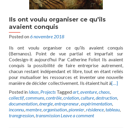
Ils ont voulu organiser ce qu’ils
avaient conquis
Posted on
6 novembre 2018
Ils ont voulu organiser ce qu’ils avaient conquis
(Bernanos). Point de vue partial et imparfait sur
Codesign-it aujourd’hui Par Catherine Foliot Ils avaient
conquis la possibilité de faire entreprise autrement,
chacun restant indépendant et libre, tout en étant reliés
pour mutualiser les ressources et inventer une nouvelle
manière de décider collectivement. Ils étaient huit à
[…]
Posted in
Ideas
,
Projects
Tagged
art
,
aventure
,
chaos
,
collectif
,
communs
,
contrôle
,
création
,
culture
,
destruction
,
documentation
,
énergie
,
entrepreneur
,
expérimentation
,
inconnu
,
membre
,
organisation
,
pionnier
,
résidence
,
tableau
,
transgression
,
transmission
Leave a comment