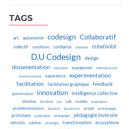
TAGS
codesign
Collaboratif
autonomie
art
créativité
collectif
confiance
conditions
contexte
D.U Codesign
design
documentation
engagement
education
entrepreneur
expérimentation
experience
environnement
facilitation
feedback
facilitation graphique
innovation
intelligence collective
gouvernance
Lab
intention
modèle
itération
jeu
motivation
problématisation
projet
process
processus
prototypage
pédagogie inversée
prototype
publication
pédagogie
écosystème
session
transformation
solution
stratégie