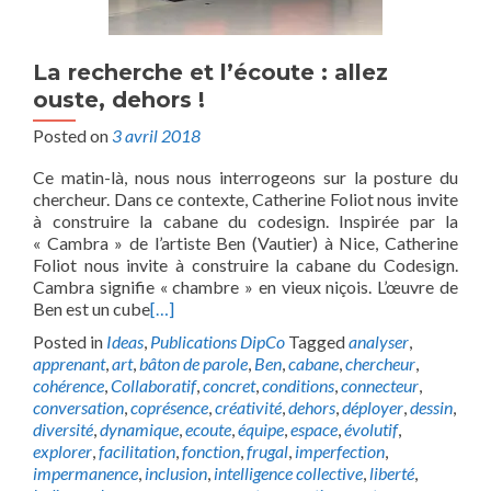
La recherche et l’écoute : allez
ouste, dehors !
Posted on
3 avril 2018
Ce matin-là, nous nous interrogeons sur la posture du
chercheur. Dans ce contexte, Catherine Foliot nous invite
à construire la cabane du codesign. Inspirée par la
« Cambra » de l’artiste Ben (Vautier) à Nice, Catherine
Foliot nous invite à construire la cabane du Codesign.
Cambra signifie « chambre » en vieux niçois. L’œuvre de
Ben est un cube
[…]
Posted in
Ideas
,
Publications DipCo
Tagged
analyser
,
apprenant
,
art
,
bâton de parole
,
Ben
,
cabane
,
chercheur
,
cohérence
,
Collaboratif
,
concret
,
conditions
,
connecteur
,
conversation
,
coprésence
,
créativité
,
dehors
,
déployer
,
dessin
,
diversité
,
dynamique
,
ecoute
,
équipe
,
espace
,
évolutif
,
explorer
,
facilitation
,
fonction
,
frugal
,
imperfection
,
impermanence
,
inclusion
,
intelligence collective
,
liberté
,