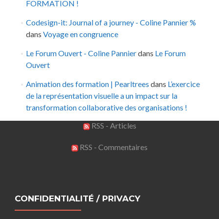
FORMATION !
Codesign-it: Journal of a journey - Coline Pannier %
dans
Voyage en congruence
Le Forum Ouvert - Coline Pannier
dans
Le Forum
Ouvert
Animation des formation | Pearltrees
dans
L’exercice
de la représentation visuelle a un impact sur la
transformation collaborative des organisations !
RSS - Articles
RSS - Commentaires
CONFIDENTIALITÉ / PRIVACY