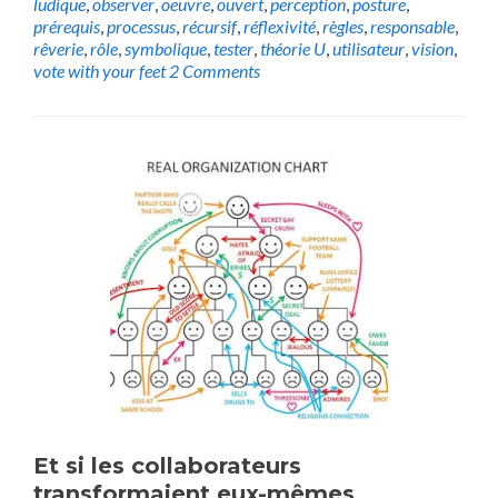
ludique
,
observer
,
oeuvre
,
ouvert
,
perception
,
posture
,
prérequis
,
processus
,
récursif
,
réflexivité
,
règles
,
responsable
,
rêverie
,
rôle
,
symbolique
,
tester
,
théorie U
,
utilisateur
,
vision
,
vote with your feet
2 Comments
Et si les collaborateurs
transformaient eux-mêmes