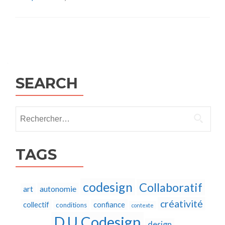
Posts
navigation
SEARCH
Rechercher :
TAGS
codesign
Collaboratif
autonomie
art
créativité
collectif
confiance
conditions
contexte
D.U Codesign
design