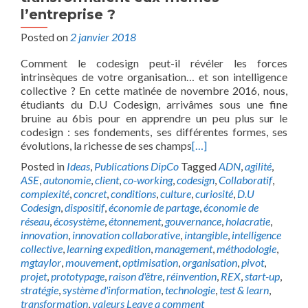
l’entreprise ?
Posted on
2 janvier 2018
Comment le codesign peut-il révéler les forces
intrinsèques de votre organisation… et son intelligence
collective ? En cette matinée de novembre 2016, nous,
étudiants du D.U Codesign, arrivâmes sous une fine
bruine au 6bis pour en apprendre un peu plus sur le
codesign : ses fondements, ses différentes formes, ses
évolutions, la richesse de ses champs
[…]
Posted in
Ideas
,
Publications DipCo
Tagged
ADN
,
agilité
,
ASE
,
autonomie
,
client
,
co-working
,
codesign
,
Collaboratif
,
complexité
,
concret
,
conditions
,
culture
,
curiosité
,
D.U
Codesign
,
dispositif
,
économie de partage
,
économie de
réseau
,
écosystème
,
étonnement
,
gouvernance
,
holacratie
,
innovation
,
innovation collaborative
,
intangible
,
intelligence
collective
,
learning expedition
,
management
,
méthodologie
,
mgtaylor
,
mouvement
,
optimisation
,
organisation
,
pivot
,
projet
,
prototypage
,
raison d'être
,
réinvention
,
REX
,
start-up
,
stratégie
,
système d'information
,
technologie
,
test & learn
,
transformation
,
valeurs
Leave a comment