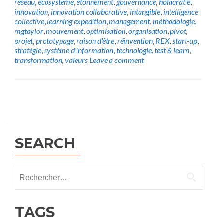
réseau
,
écosystème
,
étonnement
,
gouvernance
,
holacratie
,
innovation
,
innovation collaborative
,
intangible
,
intelligence
collective
,
learning expedition
,
management
,
méthodologie
,
mgtaylor
,
mouvement
,
optimisation
,
organisation
,
pivot
,
projet
,
prototypage
,
raison d'être
,
réinvention
,
REX
,
start-up
,
stratégie
,
système d'information
,
technologie
,
test & learn
,
transformation
,
valeurs
Leave a comment
Posts
navigation
SEARCH
Rechercher :
TAGS