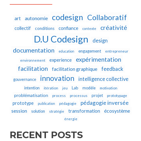
codesign
Collaboratif
autonomie
art
créativité
collectif
confiance
conditions
contexte
D.U Codesign
design
documentation
engagement
education
entrepreneur
expérimentation
experience
environnement
facilitation
feedback
facilitation graphique
innovation
intelligence collective
gouvernance
Lab
intention
modèle
itération
jeu
motivation
problématisation
projet
process
processus
prototypage
pédagogie inversée
prototype
publication
pédagogie
écosystème
session
transformation
solution
stratégie
énergie
RECENT POSTS