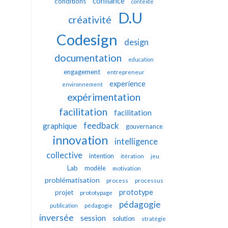
confiance
conditions
contexte
D.U
créativité
Codesign
design
documentation
education
engagement
entrepreneur
experience
environnement
expérimentation
facilitation
facilitation
feedback
graphique
gouvernance
innovation
intelligence
collective
intention
itération
jeu
Lab
modèle
motivation
problématisation
process
processus
prototype
projet
prototypage
pédagogie
publication
pédagogie
inversée
session
solution
stratégie