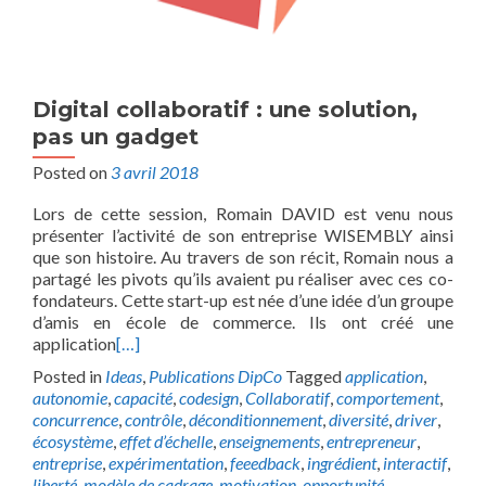
Digital collaboratif : une solution,
pas un gadget
Posted on
3 avril 2018
Lors de cette session, Romain DAVID est venu nous
présenter l’activité de son entreprise WISEMBLY ainsi
que son histoire. Au travers de son récit, Romain nous a
partagé les pivots qu’ils avaient pu réaliser avec ces co-
fondateurs. Cette start-up est née d’une idée d’un groupe
d’amis en école de commerce. Ils ont créé une
application
[…]
Posted in
Ideas
,
Publications DipCo
Tagged
application
,
autonomie
,
capacité
,
codesign
,
Collaboratif
,
comportement
,
concurrence
,
contrôle
,
déconditionnement
,
diversité
,
driver
,
écosystème
,
effet d’échelle
,
enseignements
,
entrepreneur
,
entreprise
,
expérimentation
,
feeedback
,
ingrédient
,
interactif
,
liberté
,
modèle de cadrage
,
motivation
,
opportunité
,