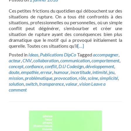
Ces petites frictions du quotidien qui débouchent sur des
situations de rupture. On a tous été confrontés à des
situations, professionnelles ou personnelles, où un simple
conflit peut dégénérer, s’embourber et créer une
situation de rupture ayant des conséquences bien plus
dramatique que le motif qui a provoqué initialement la
querelle. Toutes ces situations qu’il
[…]
Posted in
Ideas
,
Publications DipCo
Tagged
accompagner
,
acteur
,
CNV
,
collaboration
,
communication
,
comportement
,
concept
,
confiance
,
conflit
,
D.U Codesign
,
développement
,
doute
,
empathie
,
erreur
,
humour
,
incertitude
,
intimité
,
jeu
,
mission
,
problématique
,
provocation
,
rôle
,
scène
,
simplicité
,
solution
,
switch
,
transparence
,
valeur
,
vision
Leave a
comment