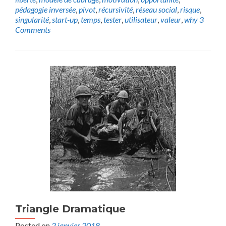
pédagogie inversée
,
pivot
,
récursivité
,
réseau social
,
risque
,
singularité
,
start-up
,
temps
,
tester
,
utilisateur
,
valeur
,
why
3
Comments
Triangle Dramatique
Posted on
2 janvier 2018