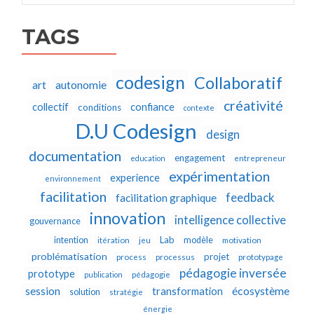
TAGS
codesign
Collaboratif
autonomie
art
créativité
collectif
confiance
conditions
contexte
D.U Codesign
design
documentation
engagement
education
entrepreneur
expérimentation
experience
environnement
facilitation
feedback
facilitation graphique
innovation
intelligence collective
gouvernance
Lab
intention
modèle
itération
jeu
motivation
problématisation
projet
process
processus
prototypage
pédagogie inversée
prototype
publication
pédagogie
écosystème
session
transformation
solution
stratégie
énergie