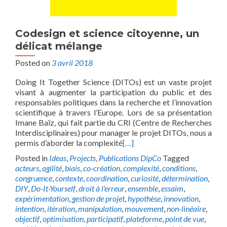
Codesign et science citoyenne, un
délicat mélange
Posted on
3 avril 2018
Doing It Together Science (DITOs) est un vaste projet
visant à augmenter la participation du public et des
responsables politiques dans la recherche et l’innovation
scientifique à travers l’Europe. Lors de sa présentation
Imane Baïz, qui fait partie du CRI (Centre de Recherches
Interdisciplinaires) pour manager le projet DITOs, nous a
permis d’aborder la complexité
[…]
Posted in
Ideas
,
Projects
,
Publications DipCo
Tagged
acteurs
,
agilité
,
biais
,
co-création
,
complexité
,
conditions
,
congruence
,
contexte
,
coordination
,
curiosité
,
détermination
,
DIY
,
Do-It-Yourself
,
droit à l'erreur
,
ensemble
,
essaim
,
expérimentation
,
gestion de projet
,
hypothèse
,
innovation
,
intention
,
itération
,
manipulation
,
mouvement
,
non-linéaire
,
objectif
,
optimisation
,
participatif
,
plateforme
,
point de vue
,