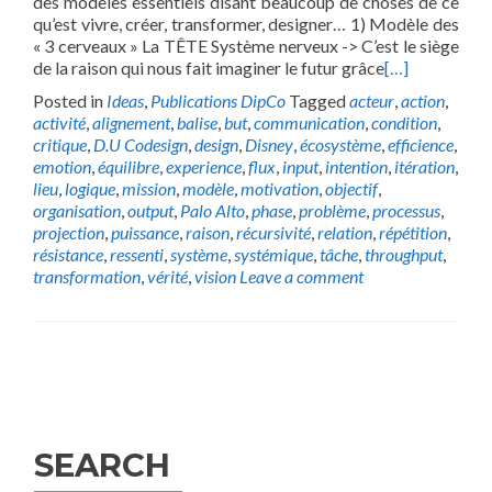
des modèles essentiels disant beaucoup de choses de ce
qu’est vivre, créer, transformer, designer… 1) Modèle des
« 3 cerveaux » La TÊTE Système nerveux -> C’est le siège
de la raison qui nous fait imaginer le futur grâce
[…]
Posted in
Ideas
,
Publications DipCo
Tagged
acteur
,
action
,
activité
,
alignement
,
balise
,
but
,
communication
,
condition
,
critique
,
D.U Codesign
,
design
,
Disney
,
écosystème
,
efficience
,
emotion
,
équilibre
,
experience
,
flux
,
input
,
intention
,
itération
,
lieu
,
logique
,
mission
,
modèle
,
motivation
,
objectif
,
organisation
,
output
,
Palo Alto
,
phase
,
problème
,
processus
,
projection
,
puissance
,
raison
,
récursivité
,
relation
,
répétition
,
résistance
,
ressenti
,
système
,
systémique
,
tâche
,
throughput
,
transformation
,
vérité
,
vision
Leave a comment
Posts
navigation
SEARCH