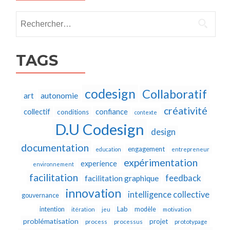
Rechercher :
TAGS
codesign
Collaboratif
autonomie
art
créativité
collectif
confiance
conditions
contexte
D.U Codesign
design
documentation
engagement
education
entrepreneur
expérimentation
experience
environnement
facilitation
feedback
facilitation graphique
innovation
intelligence collective
gouvernance
Lab
intention
modèle
itération
jeu
motivation
problématisation
projet
process
processus
prototypage