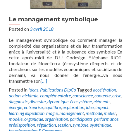
Le management symbolique
Posted on
3 avril 2018
Le management symbolique ou comment manager la
complexité des organisations et de leur transformation
grâce à l’universalité et à la puissance des symboles En
cette après-midi de D.U. Codesign, Stéphane RIOT,
fondateur de NoveTerra (écosystème d’experts et de
chercheurs sur les modèles économiques et sociétaux de
demain), va nous donner de l’énergie…va nous
transmettre son
[…]
Posted in
Ideas
,
Publications DipCo
Tagged
accélération
,
action
,
alchimie
,
complémentaire
,
conscience
,
contexte
,
crise
,
diagnostic
,
diversité
,
dynamique
,
écosystème
,
éléments
,
énergie
,
entreprise
,
équilibre
,
exploration
,
idée
,
impact
,
learning expedition
,
magie
,
management
,
méthode
,
métier
,
modèle
,
organique
,
organisation
,
participants
,
performance
,
prédisposition
,
régulation
,
session
,
symbole
,
systémique
,
transformation
5 Comments