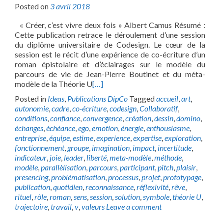
Posted on
3 avril 2018
« Créer, c’est vivre deux fois » Albert Camus Résumé :
Cette publication retrace le déroulement d’une session
du diplôme universitaire de Codesign. Le cœur de la
session est le récit d’une expérience de co-écriture d’un
roman épistolaire et d’éclairages sur le modèle du
parcours de vie de Jean-Pierre Boutinet et du méta-
modèle de la Théorie U
[…]
Posted in
Ideas
,
Publications DipCo
Tagged
accueil
,
art
,
autonomie
,
cadre
,
co-écriture
,
codesign
,
Collaboratif
,
conditions
,
confiance
,
convergence
,
création
,
dessin
,
domino
,
échanges
,
échéance
,
ego
,
emotion
,
énergie
,
enthousiasme
,
entreprise
,
équipe
,
estime
,
experience
,
expertise
,
exploration
,
fonctionnement
,
groupe
,
imagination
,
impact
,
incertitude
,
indicateur
,
joie
,
leader
,
liberté
,
meta-modèle
,
méthode
,
modèle
,
parallèlisation
,
parcours
,
participant
,
pitch
,
plaisir
,
presencing
,
problématisation
,
processus
,
projet
,
prototypage
,
publication
,
quotidien
,
reconnaissance
,
réflexivité
,
rêve
,
rituel
,
rôle
,
roman
,
sens
,
session
,
solution
,
symbole
,
théorie U
,
trajectoire
,
travail
,
v
,
valeurs
Leave a comment