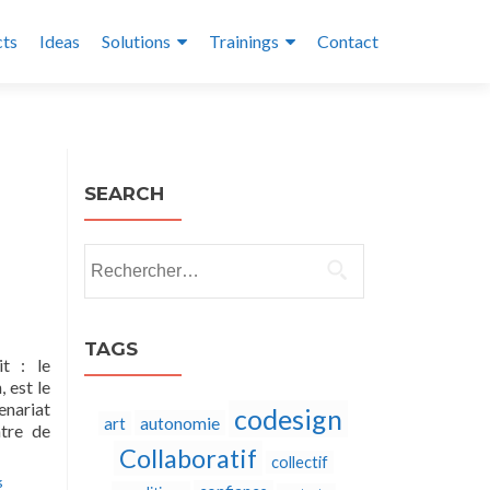
cts
Ideas
Solutions
Trainings
Contact
SEARCH
Rechercher :
TAGS
t : le
 est le
enariat
codesign
autonomie
art
tre de
Collaboratif
collectif
é
,