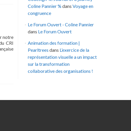
Coline Pannier %
dans
Voyage en
congruence
Le Forum Ouvert - Coline Pannier
dans
Le Forum Ouvert
r notre
 du CRI
Animation des formation |
ançaise
Pearltrees
dans
L’exercice de la
représentation visuelle a un impact
sur la transformation
collaborative des organisations !