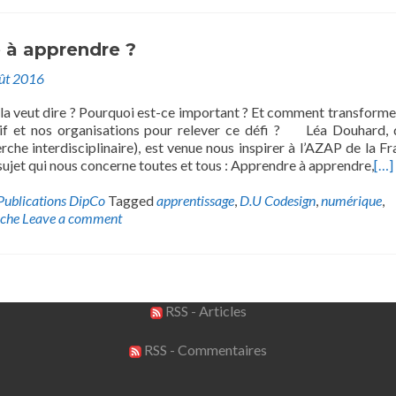
 à apprendre ?
ût 2016
ela veut dire ? Pourquoi est-ce important ? Et comment transforme
if et nos organisations pour relever ce défi ? Léa Douhard,
rche interdisciplinaire), est venue nous inspirer à l’AZAP de la Fr
 sujet qui nous concerne toutes et tous : Apprendre à apprendre,
[…]
Publications DipCo
Tagged
apprentissage
,
D.U Codesign
,
numérique
,
rche
Leave a comment
RSS - Articles
RSS - Commentaires