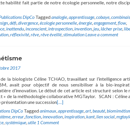
te habilité fait partie de notre écologie personnelle, notre discip
Publications DipCo
Tagged
analogie
,
apprentissage
,
cobaye
,
combinai
sign
,
défi
,
divergence
,
écologie personnelle
,
énergie
,
engagement
,
flow
,
nce
,
inattendu
,
inconscient
,
introspection
,
invention
,
jeu
,
lâcher prise
,
lib
ution
,
réflexivité
,
rêve
,
rêve éveillé
,
stimulation
Leave a comment
métisme
tobre 2017
de la biologiste Céline TCHAO, travaillant sur l’intelligence artif
, avait pour objectif de nous sensibiliser à la bio-inspirat
atière d’innovation. Le début de cet article est structuré selon le
t » de la méthodologie collaborative MGTaylor. SCAN : Céline a
présentation une succession
[…]
ations DipCo
Tagged
animaux
,
apprentissage
,
art
,
beauté
,
biomimétis
stème
,
erreur
,
fonction
,
innovation
,
inspiration
,
kant
,
lien social
,
mgtayl
ce
,
systémique
,
utile
1 Comment