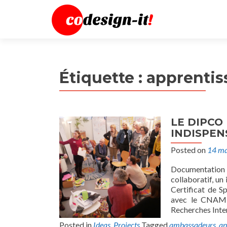
Étiquette :
apprentis
LE DIPCO
INDISPEN
Posted on
14 ma
Documentation
collaboratif, un
Certificat de Sp
avec le CNAM (
Recherches Inter
Posted in
Ideas
,
Projects
Tagged
ambassadeurs
,
ap