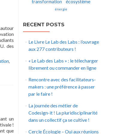
écosystème
transformation
énergie
RECENT POSTS
 autour
ovation
udiants
Le Livre Le Lab des Labs : l’ouvrage
.U. des
aux 277 contributeurs !
« Le Lab des Labs » : le télecharger
ation
,
librement ou commander en ligne
Rencontre avec des facilitateurs-
makers : une préférence à passer
par le faire !
La journée des métier de
Codesign-it ! La pluridisciplinarité
mant un
dans un collectif ça se cultive !
ivale !
ant que
Cercle Écologie – Oui aux réunions