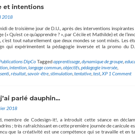
 et intentions
il 2018
idi de troisième jour de D.U., après des interventions inspirantes
ge (« Qu’est ce qu’apprendre ? », par Cécile et Mathilde) et de l’inn
n, c’est tout naturellement que deux mondes se sont mixés. Les ét
gn qui expérimentent la pédagogie inversée et la promo du D
Publications DipCo
Tagged
apprentissage
,
dynamique de groupe
,
educ
tion
,
intention
,
langage commun
,
objectifs
,
pédagogie inversée
,
senti
,
résultat
,
savoir-être
,
stimulation
,
tentative
,
test
,
XP
1 Comment
 j’ai parlé dauphin…
vier 2018
, membre de Codesign-it!, a introduit cette séance en décla
rins ; très rafraîchissant en cette première journée de canicule est
ncu que la créativité est une compétence qui se travaille et en t