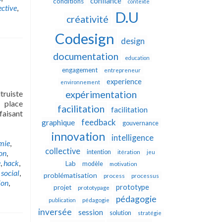
confiance
conditions
contexte
ective
,
D.U
créativité
Codesign
design
documentation
education
engagement
entrepreneur
experience
environnement
truiste
expérimentation
 place
facilitation
facilitation
faisant
feedback
graphique
gouvernance
innovation
intelligence
mie
,
collective
on
,
intention
itération
jeu
e
,
hack
,
Lab
modèle
motivation
 social
,
problématisation
process
processus
ion
,
prototype
projet
prototypage
pédagogie
publication
pédagogie
inversée
session
solution
stratégie