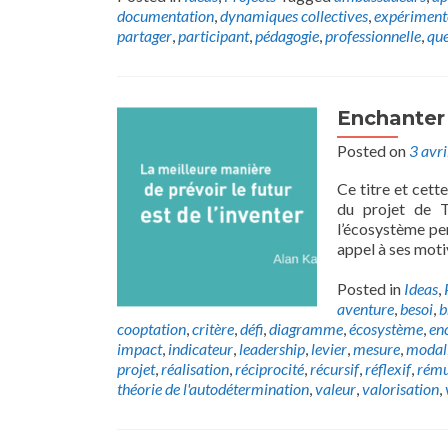
documentation
,
dynamiques collectives
,
expériment
partager
,
participant
,
pédagogie
,
professionnelle
,
que
Enchanter
Posted on
3 avr
Ce titre et cett
du projet de 
l’écosystème pe
appel à ses moti
Posted in
Ideas
,
aventure
,
besoi
,
b
cooptation
,
critère
,
défi
,
diagramme
,
écosystème
,
en
impact
,
indicateur
,
leadership
,
levier
,
mesure
,
modal
projet
,
réalisation
,
réciprocité
,
récursif
,
réflexif
,
rému
théorie de l'autodétermination
,
valeur
,
valorisation
,