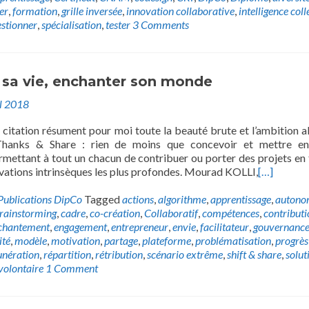
er
,
formation
,
grille inversée
,
innovation collaborative
,
intelligence coll
stionner
,
spécialisation
,
tester
3 Comments
 sa vie, enchanter son monde
il 2018
e citation résument pour moi toute la beauté brute et l’ambition al
Thanks & Share : rien de moins que concevoir et mettre en
rmettant à tout un chacun de contribuer ou porter des projets en 
vations intrinsèques les plus profondes. Mourad KOLLI,
[…]
Publications DipCo
Tagged
actions
,
algorithme
,
apprentissage
,
autono
rainstorming
,
cadre
,
co-création
,
Collaboratif
,
compétences
,
contributi
chantement
,
engagement
,
entrepreneur
,
envie
,
facilitateur
,
gouvernanc
ité
,
modèle
,
motivation
,
partage
,
plateforme
,
problématisation
,
progrès
nération
,
répartition
,
rétribution
,
scénario extrême
,
shift & share
,
solut
volontaire
1 Comment