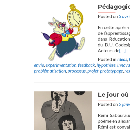
Pédagogie
Posted on
3 avr
En cette après-m
de l’apprentissa
dans l’éducatio
du D.U. Codesi
Acteurs de
[…]
Posted in
Ideas
,
envie
,
expérimentation
,
feedback
,
hypothèse
,
innova
problématisation
,
processus
,
projet
,
prototypage
,
res
Le jour où
Posted on
2 jan
Rémi Sabouraud
poème en alexand
Rémi est convai