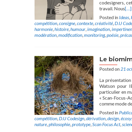
codesigners, cet
travail. Nous
[…]
Posted in
Ideas
,
compétition
,
consigne
,
contexte
,
créativité
,
D.U Code
harmonie
,
histoire
,
humour
,
imagination
,
impertine
modération
,
modification
,
monitoring
,
poésie
,
préca
Le biomi
Posted on
21 oc
La présentation 
Watson pour IBM
particulier en m
« Scan-Focus-Ac
comme mode de 
Posted in
Public
compétition
,
D.U Codesign
,
dérivation
,
design
,
écosy
nature
,
philosophie
,
prototype
,
Scan Focus Act
,
scien