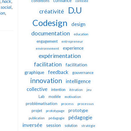
confiance
e
,
hack
,
conditions
contexte
 social
,
D.U
créativité
ion
,
Codesign
design
documentation
education
engagement
entrepreneur
experience
environnement
expérimentation
facilitation
facilitation
feedback
graphique
gouvernance
innovation
intelligence
collective
intention
itération
jeu
Lab
modèle
motivation
problématisation
process
processus
prototype
projet
prototypage
pédagogie
publication
pédagogie
inversée
session
solution
stratégie