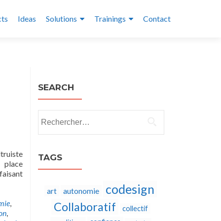
cts
Ideas
Solutions
Trainings
Contact
SEARCH
Rechercher :
truiste
TAGS
 place
faisant
codesign
autonomie
art
mie
,
Collaboratif
collectif
on
,