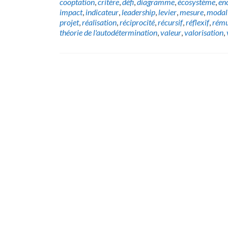
cooptation
,
critère
,
défi
,
diagramme
,
écosystème
,
en
impact
,
indicateur
,
leadership
,
levier
,
mesure
,
modal
projet
,
réalisation
,
réciprocité
,
récursif
,
réflexif
,
rému
théorie de l'autodétermination
,
valeur
,
valorisation
,
Posts
navigation