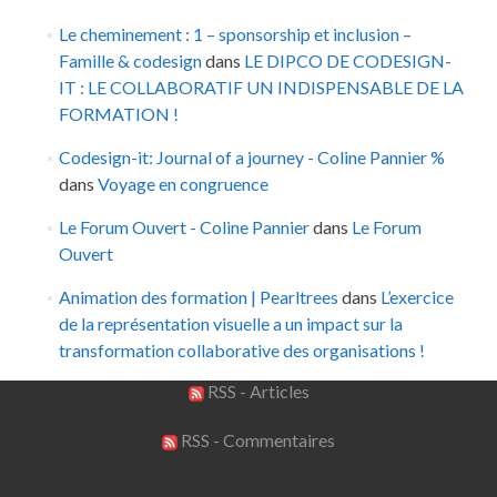
Le cheminement : 1 – sponsorship et inclusion –
Famille & codesign
dans
LE DIPCO DE CODESIGN-
IT : LE COLLABORATIF UN INDISPENSABLE DE LA
FORMATION !
Codesign-it: Journal of a journey - Coline Pannier %
dans
Voyage en congruence
Le Forum Ouvert - Coline Pannier
dans
Le Forum
Ouvert
Animation des formation | Pearltrees
dans
L’exercice
de la représentation visuelle a un impact sur la
transformation collaborative des organisations !
RSS - Articles
RSS - Commentaires