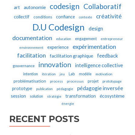
codesign
Collaboratif
autonomie
art
créativité
collectif
confiance
conditions
contexte
D.U Codesign
design
documentation
engagement
education
entrepreneur
expérimentation
experience
environnement
facilitation
feedback
facilitation graphique
innovation
intelligence collective
gouvernance
Lab
intention
modèle
itération
jeu
motivation
problématisation
projet
process
processus
prototypage
pédagogie inversée
prototype
publication
pédagogie
écosystème
session
transformation
solution
stratégie
énergie
RECENT POSTS