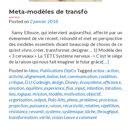
Meta-modèles de transfo
Posted on
2 janvier 2018
Samy Ellouze, qui intervient aujourd’hui, affecté par un
évènement de vie récent, rebondit et met en perspective
des modèles essentiels disant beaucoup de choses de ce
qu’est vivre, créer, transformer, designer… 1) Modèle des
« 3 cerveaux » La TÊTE Système nerveux -> C’est le siège
de la raison qui nous fait imaginer le futur grâce
[…]
Posted in
Ideas
,
Publications DipCo
Tagged
acteur
,
action
,
activité
,
alignement
,
balise
,
but
,
communication
,
condition
,
critique
,
D.U Codesign
,
design
,
Disney
,
écosystème
,
efficience
,
emotion
,
équilibre
,
experience
,
flux
,
input
,
intention
,
itération
,
lieu
,
logique
,
mission
,
modèle
,
motivation
,
objectif
,
organisation
,
output
,
Palo Alto
,
phase
,
problème
,
processus
,
projection
,
puissance
,
raison
,
récursivité
,
relation
,
répétition
,
résistance
,
ressenti
,
système
,
systémique
,
tâche
,
throughput
,
transformation
,
vérité
,
vision
Leave a comment