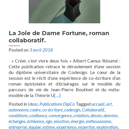
La Joie de Dame Fortune, roman
collaboratif.
Posted on
3 avril 2018
« Créer, c’est vivre deux fois » Albert Camus Résumé :
Cette publication retrace le déroulement d’une session
du diplôme universitaire de Codesign. Le cœur de la
session est le récit d’une expérience de co-écriture d’un
roman épistolaire et d’éclairages sur le modèle du
parcours de vie de Jean-Pierre Boutinet et du méta-
modèle de la Théorie U
[…]
Posted in
Ideas
,
Publications DipCo
Tagged
accueil
,
art
,
autonomie
,
cadre
,
co-écriture
,
codesign
,
Collaboratif
,
conditions
,
confiance
,
convergence
,
création
,
dessin
,
domino
,
échanges
,
échéance
,
ego
,
emotion
,
énergie
,
enthousiasme
,
entreprise
,
équipe
,
estime
,
experience
,
expertise
,
exploration
,